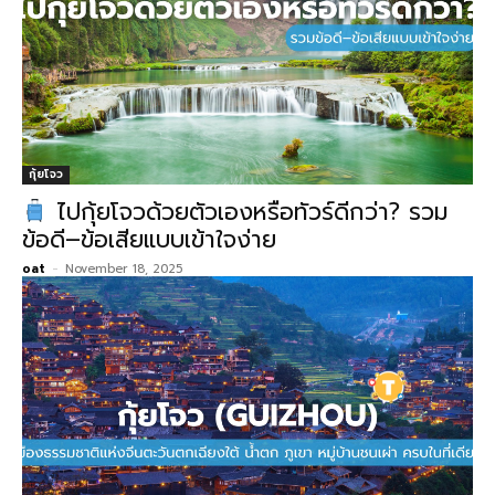
กุ้ยโจว
ไปกุ้ยโจวด้วยตัวเองหรือทัวร์ดีกว่า? รวม
ข้อดี–ข้อเสียแบบเข้าใจง่าย
oat
-
November 18, 2025