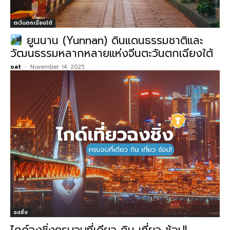
ตะวันตกเฉียงใต้
ยูนนาน (Yunnan) ดินแดนธรรมชาติและ
วัฒนธรรมหลากหลายแห่งจีนตะวันตกเฉียงใต้
oat
-
November 14, 2025
ฉงชิ่ง
ไกด์ฉงชิ่งครบจบที่เดียว กิน เที่ยว ช้อป!