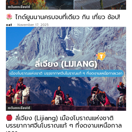
ตะวันตกเฉียงใต้
ไกด์ยูนนานครบจบที่เดียว กิน เที่ยว ช้อป!
oat
-
November 17, 2025
ตะวันตกเฉียงใต้
ลี่เจียง (Lijiang) เมืองโบราณแห่งชาติ
บรรยากาศจีนโบราณแท้ ๆ ที่งดงามเหนือกาล