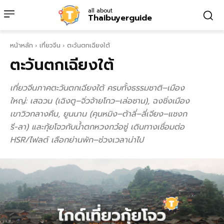
all about
Thaibuyerguide
หน้าหลัก
เที่ยวจีน
ตะวันตกเฉียงใต้
ตะวันตกเฉียงใต้
เที่ยวจีนภาคตะวันตกเฉียงใต้ ครบทั้งธรรมชาติ–เมือง
ใหญ่: เสฉวน (เฉิงตู–จิ่วจ้ายโกว–เล่อซาน), ฉงชิ่งเมือง
เขาวิวกลางคืน, ยูนนาน (คุนหมิง–ต้าลี่–ลี่เจียง–แชงก
รี-ลา) และกุ้ยโจวกับน้ำตกหวงกว๋อซู่ เดินทางเชื่อมต่อ
HSR/ไฟลต์ เลือกย่านพัก–ช่วงเวลาน่าไป