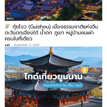
กุ้ยโจว
กุ้ยโจว (Guizhou) เมืองธรรมชาติแห่งจีน
ตะวันตกเฉียงใต้ น้ำตก ภูเขา หมู่บ้านชนเผ่า
ครบในที่เดียว
oat
-
November 17, 2025