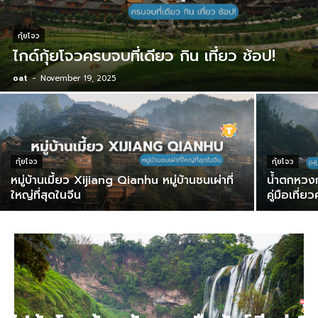
กุ้ยโจว
ไกด์กุ้ยโจวครบจบที่เดียว กิน เที่ยว ช้อป!
oat
-
November 19, 2025
กุ้ยโจว
กุ้ยโจว
หมู่บ้านเมี้ยว Xijiang Qianhu หมู่บ้านชนเผ่าที่
น้ำตกหวงก
ใหญ่ที่สุดในจีน
คู่มือเที่ย