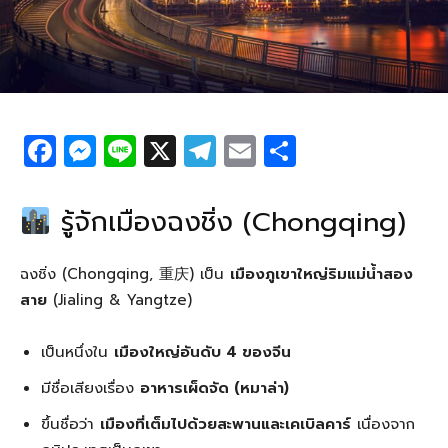
F
M
Li
X
T
E
S
a
e
n
el
m
h
c
ss
e
e
ail
ar
รู้จักเมืองฉงชิ่ง (Chongqing)
e
e
g
e
b
n
ra
ฉงชิ่ง (Chongqing, 重庆) เป็น
เมืองภูเขาใหญ่ริมแม่น้ำสอง
o
g
m
สาย
(Jialing & Yangtze)
o
er
เป็นหนึ่งใน
เมืองใหญ่อันดับ 4 ของจีน
k
มีชื่อเสียงเรื่อง
อาหารเผ็ดจัด (หมาล่า)
ขึ้นชื่อว่า
เมืองที่เต็มไปด้วยสะพานและเคเบิลคาร์
เนื่องจาก