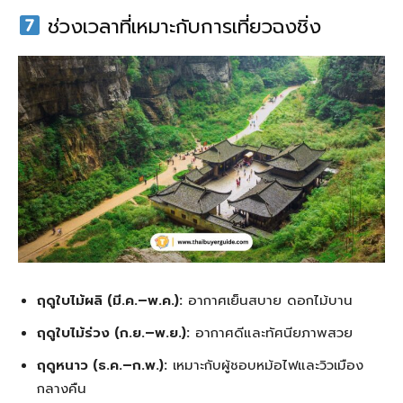
ช่วงเวลาที่เหมาะกับการเที่ยวฉงชิ่ง
ฤดูใบไม้ผลิ (มี.ค.–พ.ค.):
อากาศเย็นสบาย ดอกไม้บาน
ฤดูใบไม้ร่วง (ก.ย.–พ.ย.):
อากาศดีและทัศนียภาพสวย
ฤดูหนาว (ธ.ค.–ก.พ.):
เหมาะกับผู้ชอบหม้อไฟและวิวเมือง
กลางคืน