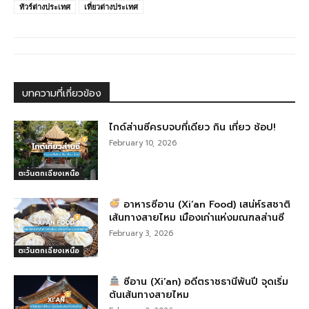
e
e
g
e
ทัวร์ต่างประเทศ
เที่ยวต่างประเทศ
b
n
ra
o
g
m
o
er
k
บทความที่เกี่ยวข้อง
ไกด์ส่านซีครบจบที่เดียว กิน เที่ยว ช้อป!
February 10, 2026
ตะวันตกเฉียงเหนือ
อาหารซีอาน (Xi’an Food) เสน่ห์รสชาติ
เส้นทางสายไหม เมืองเก่าแห่งมณฑลส่านซี
February 3, 2026
ตะวันตกเฉียงเหนือ
ซีอาน (Xi’an) อดีตราชธานีพันปี จุดเริ่ม
ต้นเส้นทางสายไหม