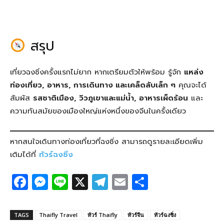
สรุป
เที่ยวฉงชิ่งครั้งแรกไม่ยาก หากเตรียมตัวให้พร้อม รู้จัก
แหล่ง
ท่องเที่ยว, อาหาร, การเดินทาง และเคล็ดลับเล็ก ๆ
คุณจะได้
สัมผัส
รสชาติเมือง, วิวภูเขาและแม่น้ำ, อาหารเผ็ดร้อน
และ
ความทันสมัยของเมืองใหญ่แห่งหนึ่งของจีนในครั้งเดียว
หากสนใจเดินทางท่องเที่ยวที่ฉงชิ่ง สามารถดูรายละเอียดเพิ่ม
เติมได้ที่
ทัวร์ฉงชิ่ง
F
M
Li
X
T
E
S
a
e
n
el
m
h
c
ss
e
e
ail
ar
TAGS
Thaifly Travel
ทัวร์ Thaifly
ทัวร์จีน
ทัวร์ฉงชิ่ง