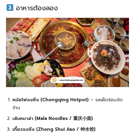
อาหารต้องลอง
หม้อไฟฉงชิ่ง (Chongqing Hotpot)
– รสเผ็ดร้อนจัด
จ้าน
เส้นหมาล่า (Mala Noodles / 重庆小面)
เกี๊ยวฉงชิ่ง (Zhong Shui Jiao / 钟水饺)