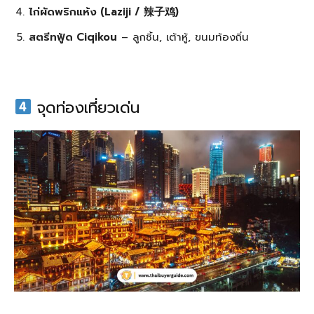
ไก่ผัดพริกแห้ง (Laziji / 辣子鸡)
สตรีทฟู้ด Ciqikou
– ลูกชิ้น, เต้าหู้, ขนมท้องถิ่น
จุดท่องเที่ยวเด่น