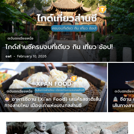
ตะวันตกเฉียงเหนือ
ไกด์ส่านซีครบจบที่เดียว กิน เที่ยว ช้อป!
oat
-
February 10, 2026
ตะวันตกเฉียงเหนือ
ตะวันตกเฉียง
อาหารซีอาน (Xi’an Food) เสน่ห์รสชาติเส้น
ซีอาน (
ทางสายไหม เมืองเก่าแห่งมณฑลส่านซี
เส้นทางส