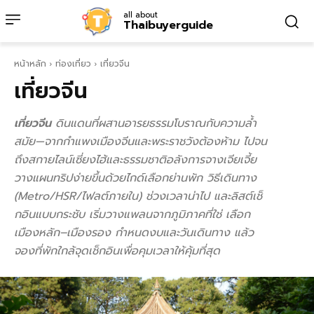
all about
Thaibuyerguide
หน้าหลัก
ท่องเที่ยว
เที่ยวจีน
เที่ยวจีน
เที่ยวจีน
ดินแดนที่ผสานอารยธรรมโบราณกับความล้ำ
สมัย—จากกำแพงเมืองจีนและพระราชวังต้องห้าม ไปจน
ถึงสกายไลน์เซี่ยงไฮ้และธรรมชาติอลังการจางเจียเจี้ย
วางแผนทริปง่ายขึ้นด้วยไกด์เลือกย่านพัก วิธีเดินทาง
(Metro/HSR/ไฟลต์ภายใน) ช่วงเวลาน่าไป และลิสต์เช็
กอินแบบกระชับ เริ่มวางแพลนจากภูมิภาคที่ใช่ เลือก
เมืองหลัก–เมืองรอง กำหนดงบและวันเดินทาง แล้ว
จองที่พักใกล้จุดเช็กอินเพื่อคุมเวลาให้คุ้มที่สุด