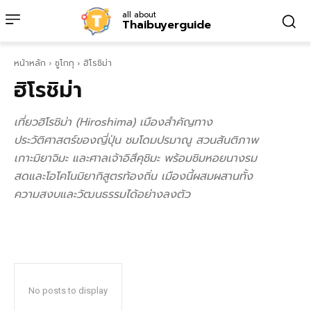
all about
Thaibuyerguide
หน้าหลัก
ชูโกกุ
ฮิโรชิม่า
ฮิโรชิม่า
เที่ยวฮิโรชิม่า (Hiroshima) เมืองสำคัญทาง
ประวัติศาสตร์ของญี่ปุ่น ชมโดมปรมาณู สวนสันติภาพ
เกาะมิยาจิมะ และศาลเจ้าอิสึคุชิมะ พร้อมชิมหอยนางรม
สดและโอโคโนมิยากิสูตรท้องถิ่น เมืองนี้ผสมผสานทั้ง
ความสงบและวัฒนธรรมได้อย่างลงตัว
No posts to display