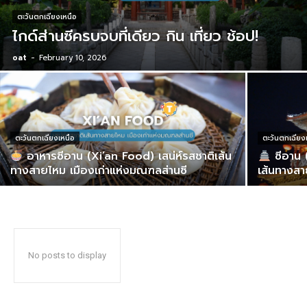
ตะวันตกเฉียงเหนือ
ไกด์ส่านซีครบจบที่เดียว กิน เที่ยว ช้อป!
oat
-
February 10, 2026
ตะวันตกเฉียงเหนือ
ตะวันตกเฉียง
อาหารซีอาน (Xi’an Food) เสน่ห์รสชาติเส้น
ซีอาน (
ทางสายไหม เมืองเก่าแห่งมณฑลส่านซี
เส้นทางส
No posts to display