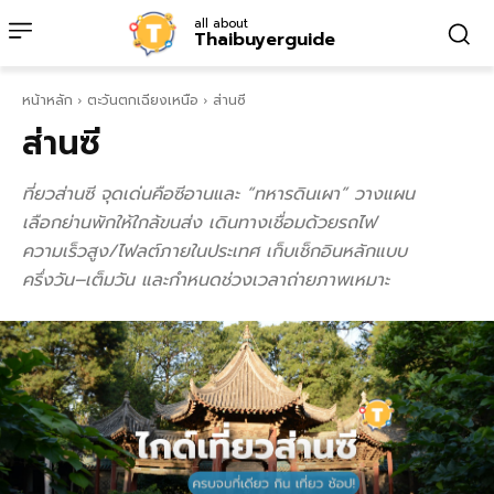
all about
Thaibuyerguide
หน้าหลัก
ตะวันตกเฉียงเหนือ
ส่านซี
ส่านซี
ที่ยวส่านซี จุดเด่นคือซีอานและ “ทหารดินเผา” วางแผน
เลือกย่านพักให้ใกล้ขนส่ง เดินทางเชื่อมด้วยรถไฟ
ความเร็วสูง/ไฟลต์ภายในประเทศ เก็บเช็กอินหลักแบบ
ครึ่งวัน–เต็มวัน และกำหนดช่วงเวลาถ่ายภาพเหมาะ