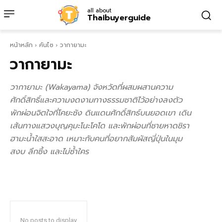
all about
Thaibuyerguide
หน้าหลัก
คันไซ
วากายามะ
วากายามะ
วากายามะ (Wakayama) จังหวัดที่ผสมผสานความ
ศักดิ์สิทธิ์และความงดงามทางธรรมชาติไว้อย่างลงตัว
พักผ่อนจิตใจที่โคยะซัง ดินแดนศักดิ์สิทธ์บนยอดเขา เดิน
เส้นทางแสวงบุญคุมะโนะโคโด และพักผ่อนที่ชายหาดชิรา
ฮามะน้ำใสสะอาด เหมาะกับคนที่อยากสัมผัสญี่ปุ่นในมุม
สงบ ลึกซึ้ง และไม่ซ้ำใคร
No posts to display