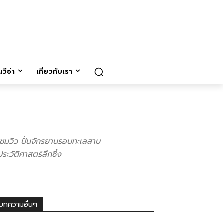
วีซ่า
เกี่ยวกับเรา
ือชมวิว ปั่นจักรยานรอบทะเลสาบ
ะวัติศาสตร์ลึกซึ้ง
บทความอื่นๆ