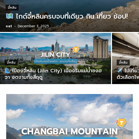
จี๋หลิน
ไกด์จี๋หลินครบจบที่เดียว กิน เที่ยว ช้อป!
oat
-
December 3, 2025
จี๋หลิน
จี๋หลิน
เมืองจี๋หลิน (Jilin City) เมืองริมแม่น้ำซงฮ
ไปเที่ย
วา งดงามทั้งสี่ฤดู
ตัวเลือกไ