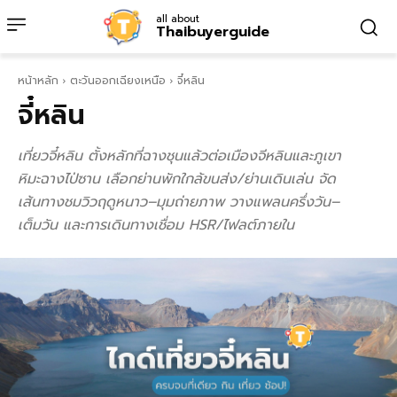
all about
Thaibuyerguide
หน้าหลัก
ตะวันออกเฉียงเหนือ
จี๋หลิน
จี๋หลิน
เที่ยวจี๋หลิน ตั้งหลักที่ฉางชุนแล้วต่อเมืองจีหลินและภูเขา
หิมะฉางไป่ซาน เลือกย่านพักใกล้ขนส่ง/ย่านเดินเล่น จัด
เส้นทางชมวิวฤดูหนาว–มุมถ่ายภาพ วางแพลนครึ่งวัน–
เต็มวัน และการเดินทางเชื่อม HSR/ไฟลต์ภายใน