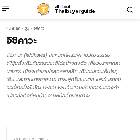
all about
Thaibuyerguide
หน้าหลัก
ชูบุ
อิชิคาวะ
อิชิคาวะ
อิชิคาวะ (Ishikawa) จังหวัดที่ผสมผสานวัฒนธรรม
ญี่ปุ่นดั้งเดิมกับธรรมชาติไว้อย่างลงตัว เที่ยวปราสาทคา
นาซาวะ เมืองเก่าซามูไรสุดคลาสสิก เดินชมสวนเค็นโรคุ
เอ็น และย่านเกอิชาฮิงาชิ ชายะสุดโรแมนติก และขับรถชม
วิวที่ชายฝั่งโนโตะ เพลิดเพลินกับศิลปะหัตถกรรมทองคำ
เปลวชื่อดังที่หมู่บ้านงานฝีมือดั้งเดิมคางะ
No posts to display