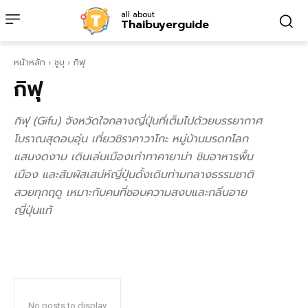
all about
Thaibuyerguide
หน้าหลัก
ชูบุ
กิฟุ
กิฟุ
กิฟุ (Gifu) จังหวัดใจกลางญี่ปุ่นที่เต็มไปด้วยบรรยากาศ
โบราณสุดอบอุ่น เที่ยวชิราคาวาโกะ หมู่บ้านมรดกโลก
แสนงดงาม เดินเล่นเมืองเก่าทาคายาม่า ชิมอาหารพื้น
เมือง และสัมผัสเสน่ห์ญี่ปุ่นดั้งเดิมท่ามกลางธรรมชาติ
สวยทุกฤดู เหมาะกับคนที่ชอบความสงบและกลิ่นอาย
ญี่ปุ่นแท้
No posts to display