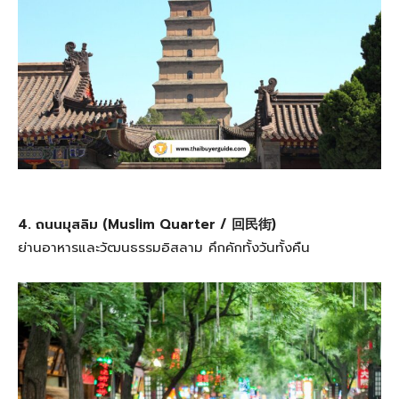
4. ถนนมุสลิม (Muslim Quarter / 回民街)
ย่านอาหารและวัฒนธรรมอิสลาม คึกคักทั้งวันทั้งคืน