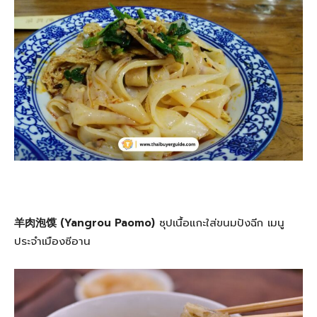
羊肉泡馍 (Yangrou Paomo)
ซุปเนื้อแกะใส่ขนมปังฉีก เมนู
ประจำเมืองซีอาน