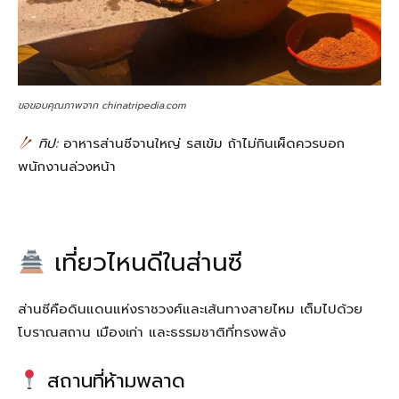
ขอขอบคุณภาพจาก chinatripedia.com
ทิป:
อาหารส่านซีจานใหญ่ รสเข้ม ถ้าไม่กินเผ็ดควรบอก
พนักงานล่วงหน้า
เที่ยวไหนดีในส่านซี
ส่านซีคือดินแดนแห่งราชวงศ์และเส้นทางสายไหม เต็มไปด้วย
โบราณสถาน เมืองเก่า และธรรมชาติที่ทรงพลัง
สถานที่ห้ามพลาด