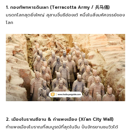
1. กองทัพทหารดินเผา (Terracotta Army / 兵马俑)
มรดกโลกสุดยิ่งใหญ่ สุสานจิ๋นซีฮ่องเต้ หนึ่งในสิ่งมหัศจรรย์ของ
โลก
2. เมืองโบราณซีอาน & กำแพงเมือง (Xi’an City Wall)
กำแพงเมืองโบราณที่สมบูรณ์ที่สุดในจีน ปั่นจักรยานชมวิวได้