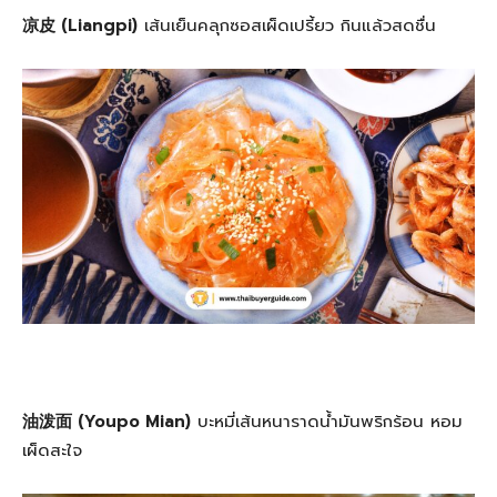
凉皮 (Liangpi)
เส้นเย็นคลุกซอสเผ็ดเปรี้ยว กินแล้วสดชื่น
油泼面 (Youpo Mian)
บะหมี่เส้นหนาราดน้ำมันพริกร้อน หอม
เผ็ดสะใจ