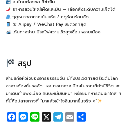
คนไทยต้องขอ
วีซ่าจีน
อาหารส่วนใหญ่เผ็ดและมัน — เลือกสั่งระดับความเผ็ดได้
ฤดูหนาวอากาศเย็นแห้ง / ฤดูร้อนร้อนจัด
ใช้ Alipay / WeChat Pay สะดวกที่สุด
เดินทางง่าย มีรถไฟความเร็วสูงเชื่อมหลายเมือง
สรุป
ส่านซีคือหัวใจของอารยธรรมจีน มีทั้งประวัติศาสตร์ระดับโลก
อาหารท้องถิ่นรสจัด และบรรยากาศเมืองโบราณที่ยังมีชีวิต จะ
มาเดินกำแพงเมือง กินบะหมี่เส้นหนา หรือชมทหารดินเผาใกล้ ๆ
ที่นี่คือปลายทางที่ “มาแล้วเข้าใจจีนมากขึ้นจริง ๆ”
F
M
Li
X
T
E
S
a
e
n
el
m
h