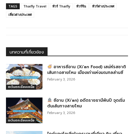
c
ss
e
e
ail
ar
TAGS
Thaifly Travel
ทัวร์ Thaifly
ทัวร์จีน
ทัวร์ต่างประเทศ
e
e
g
e
เที่ยวต่างประเทศ
b
n
ra
o
g
m
o
er
k
บทความที่เกี่ยวข้อง
อาหารซีอาน (Xi’an Food) เสน่ห์รสชาติ
เส้นทางสายไหม เมืองเก่าแห่งมณฑลส่านซี
February 3, 2026
ตะวันตกเฉียงเหนือ
ซีอาน (Xi’an) อดีตราชธานีพันปี จุดเริ่ม
ต้นเส้นทางสายไหม
February 3, 2026
ตะวันตกเฉียงเหนือ
ไกด์มองโกเลียในครบจบที่เดียว กิน เที่ยว