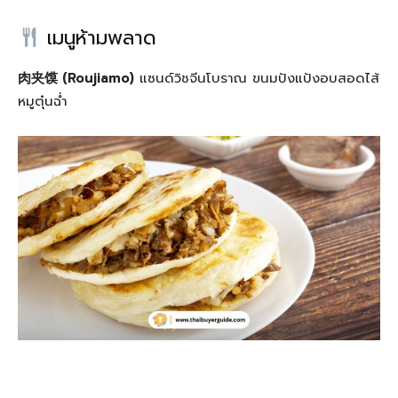
เมนูห้ามพลาด
肉夹馍 (Roujiamo)
แซนด์วิชจีนโบราณ ขนมปังแป้งอบสอดไส้
หมูตุ๋นฉ่ำ