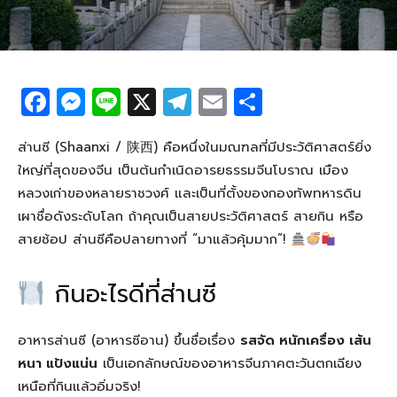
F
M
Li
X
T
E
S
a
e
n
el
m
h
c
ss
e
e
ail
ar
ส่านซี (Shaanxi / 陕西) คือหนึ่งในมณฑลที่มีประวัติศาสตร์ยิ่ง
ใหญ่ที่สุดของจีน เป็นต้นกำเนิดอารยธรรมจีนโบราณ เมือง
e
e
g
e
หลวงเก่าของหลายราชวงศ์ และเป็นที่ตั้งของกองทัพทหารดิน
b
n
ra
เผาชื่อดังระดับโลก ถ้าคุณเป็นสายประวัติศาสตร์ สายกิน หรือ
o
g
m
สายช้อป ส่านซีคือปลายทางที่ “มาแล้วคุ้มมาก”!
o
er
กินอะไรดีที่ส่านซี
k
อาหารส่านซี (อาหารซีอาน) ขึ้นชื่อเรื่อง
รสจัด หนักเครื่อง เส้น
หนา แป้งแน่น
เป็นเอกลักษณ์ของอาหารจีนภาคตะวันตกเฉียง
เหนือที่กินแล้วอิ่มจริง!