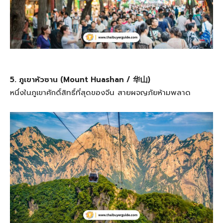
5. ภูเขาหัวซาน (Mount Huashan / 华山)
หนึ่งในภูเขาศักดิ์สิทธิ์ที่สุดของจีน สายผจญภัยห้ามพลาด