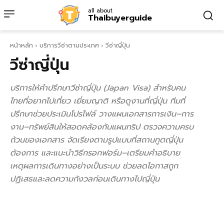
all about
Thaibuyerguide
หน้าหลัก
บริการวีซ่าตามประเทศ
วีซ่าญี่ปุ่น
วีซ่าญี่ปุ่น
บริการให้คำปรึกษาวีซ่าญี่ปุ่น (Japan Visa) สำหรับคน
ไทยที่อยากไปเที่ยว เยี่ยมญาติ หรือดูงานที่ญี่ปุ่น ทีมที่
ปรึกษาช่วยประเมินโปรไฟล์ วางแผนเอกสารการเงิน–การ
งาน–ทรัพย์สินให้สอดคล้องกับแผนทริป ตรวจความครบ
ถ้วนของเอกสาร จัดเรียงตามรูปแบบที่สถานทูตญี่ปุ่น
ต้องการ และแนะนำวิธีกรอกฟอร์ม–เตรียมคำอธิบาย
เหตุผลการเดินทางอย่างเป็นระบบ ช่วยลดโอกาสถูก
ปฏิเสธและลดความกังวลก่อนเดินทางไปญี่ปุ่น