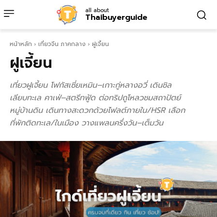
all about
Thaibuyerguide
หน้าหลัก
เที่ยวจีน ภาคกลาง
ฝูเจี้ยน
ฝูเจี้ยน
เที่ยวฝูเจี้ยน โฟกัสเซี่ยเหมิน–เกาะกู่หลางอวี่ เดินชิล
เลียบทะเล คาเฟ่–สตรีทฟู้ด ต่อทริปถูโหลวชมสถาปัตย์
หมู่บ้านดิน เดินทางสะดวกด้วยไฟลต์ภายใน/HSR เลือก
ที่พักติดทะเล/ในเมือง วางแพลนครึ่งวัน–เต็มวัน