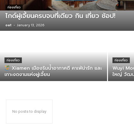
ท่องเที่ยว
ไกด์ฝูเจี้ยนครบจบที่เดียว กิน เที่ยว ช้อป!
oat
-
January 13, 2026
ท่องเที่ยว
ท่องเที่ยว
Xiamen เมืองริมน้ำอากาศดี คาเฟ่น่ารัก และ
Wuyi Mou
เกาะงดงามแห่งฝูเจี้ยน
ใหญ่ วัฒ
No posts to display