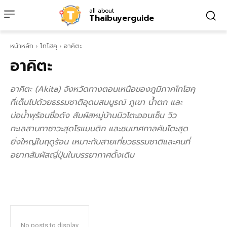
all about
Thaibuyerguide
หน้าหลัก
โทโฮคุ
อาคิตะ
อาคิตะ
อาคิตะ (Akita) จังหวัดทางตอนเหนือของภูมิภาคโทโฮคุ
ที่เต็มไปด้วยธรรมชาติอุดมสมบูรณ์ ภูเขา น้ำตก และ
บ่อน้ำพุร้อนชื่อดัง สัมผัสหมู่บ้านนิวโตะออนเซ็น วิว
ทะเลสาบทาซาวะสุดโรแมนติก และชมเทศกาลคันโตะสุด
ยิ่งใหญ่ในฤดูร้อน เหมาะกับสายเที่ยวธรรมชาติและคนที่
อยากสัมผัสญี่ปุ่นในบรรยากาศดั้งเดิม
No posts to display