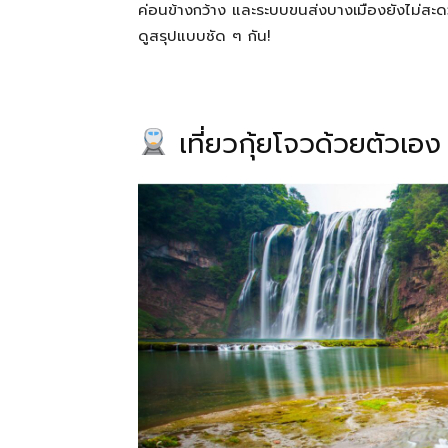
ค่อนข้างกว้าง และระบบขนส่งบางเมืองยังไม่สะ
e
e
g
e
ดูสรุปแบบชัด ๆ กัน!
b
n
ra
o
g
m
o
er
เที่ยวกุ้ยโจวด้วยตัวเอง
k