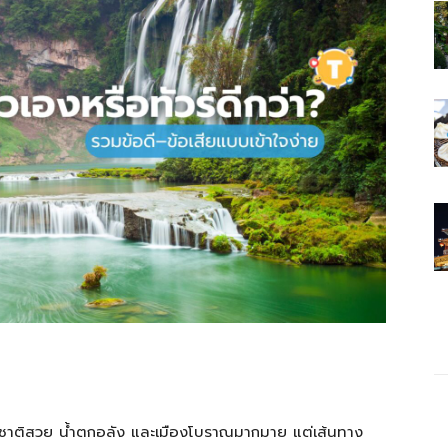
รมชาติสวย น้ำตกอลัง และเมืองโบราณมากมาย แต่เส้นทาง