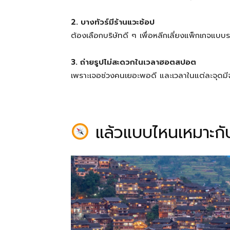
2. บางทัวร์มีร้านแวะช้อป
ต้องเลือกบริษัทดี ๆ เพื่อหลีกเลี่ยงแพ็กเกจแบบ
3. ถ่ายรูปไม่สะดวกในเวลาฮอตสปอต
เพราะเจอช่วงคนเยอะพอดี และเวลาในแต่ละจุดมี
แล้วแบบไหนเหมาะกั