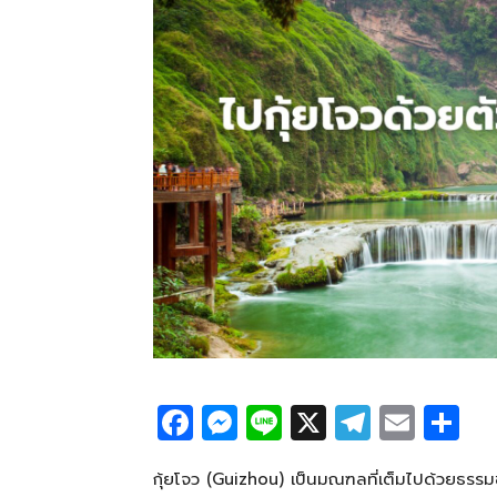
F
M
Li
X
T
E
S
a
e
n
el
m
h
c
ss
e
e
ail
ar
กุ้ยโจว (Guizhou) เป็นมณฑลที่เต็มไปด้วยธร