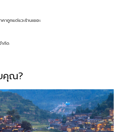
ราคาถูกแต่แวะร้านเยอะ
จำกัด
บคุณ?