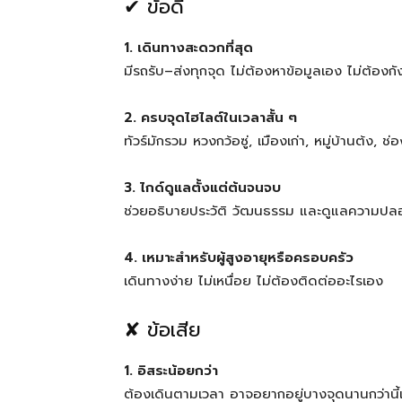
✔ ข้อดี
1. เดินทางสะดวกที่สุด
มีรถรับ–ส่งทุกจุด ไม่ต้องหาข้อมูลเอง ไม่ต้องก
2. ครบจุดไฮไลต์ในเวลาสั้น ๆ
ทัวร์มักรวม หวงกว้อซู่, เมืองเก่า, หมู่บ้านต้ง, ช
3. ไกด์ดูแลตั้งแต่ต้นจนจบ
ช่วยอธิบายประวัติ วัฒนธรรม และดูแลความปล
4. เหมาะสำหรับผู้สูงอายุหรือครอบครัว
เดินทางง่าย ไม่เหนื่อย ไม่ต้องติดต่ออะไรเอง
✘ ข้อเสีย
1. อิสระน้อยกว่า
ต้องเดินตามเวลา อาจอยากอยู่บางจุดนานกว่านี้