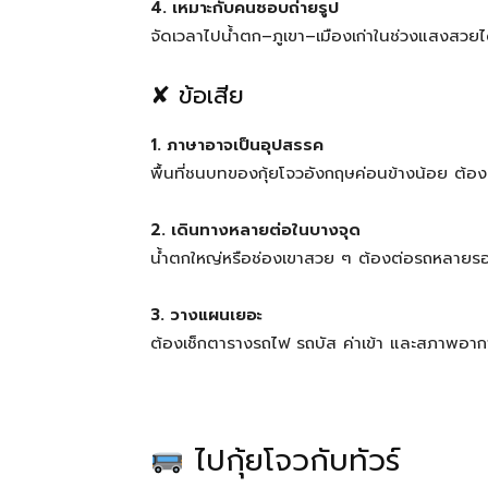
4. เหมาะกับคนชอบถ่ายรูป
จัดเวลาไปน้ำตก–ภูเขา–เมืองเก่าในช่วงแสงสวยไ
✘ ข้อเสีย
1. ภาษาอาจเป็นอุปสรรค
พื้นที่ชนบทของกุ้ยโจวอังกฤษค่อนข้างน้อย ต้
2. เดินทางหลายต่อในบางจุด
น้ำตกใหญ่หรือช่องเขาสวย ๆ ต้องต่อรถหลายร
3. วางแผนเยอะ
ต้องเช็กตารางรถไฟ รถบัส ค่าเข้า และสภาพอา
ไปกุ้ยโจวกับทัวร์