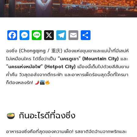
F
M
Li
X
T
E
S
a
e
n
el
m
h
c
ss
e
e
ail
ar
ฉงชิ่ง (Chongqing / 重庆) เมืองแห่งขุนเขาและแม่น้ำที่มีเสน่ห์
ไม่เหมือนใคร ได้ชื่อว่าเป็น
“นครภูเขา” (Mountain City)
และ
e
e
g
e
“นครแห่งหม้อไฟ” (Hotpot City)
เมืองนี้เต็มไปด้วยสีสันยาม
b
n
ra
ค่ำคืน วิวสุดอลังจากตึกระฟ้า และอาหารเผ็ดร้อนสุดจี๊ดที่ใครมา
o
g
m
ก็ต้องหลงรัก!
o
er
k
กินอะไรดีที่ฉงชิ่ง
อาหารฉงชิ่งคือที่สุดของความเผ็ด! รสชาติจัดจ้านจากพริกและ