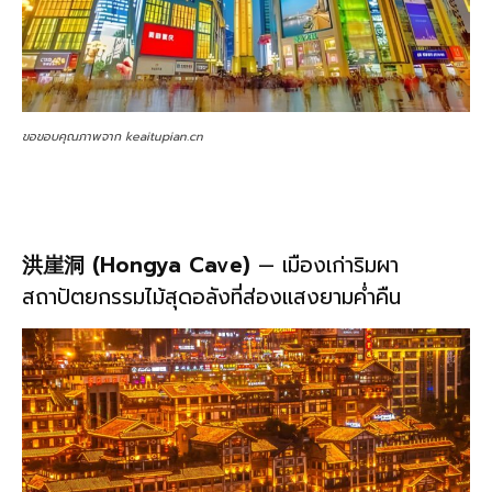
ขอขอบคุณภาพจาก keaitupian.cn
洪崖洞 (Hongya Cave)
— เมืองเก่าริมผา
สถาปัตยกรรมไม้สุดอลังที่ส่องแสงยามค่ำคืน