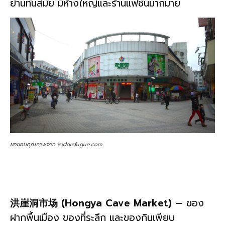
ย่านทันสมัย มีห้างใหญ่และร้านแฟชั่นมากมาย
ขอขอบคุณภาพจาก isidorsfugue.com
洪崖洞市场 (Hongya Cave Market)
— ของ
ฝากพื้นเมือง ของที่ระลึก และของกินเพียบ