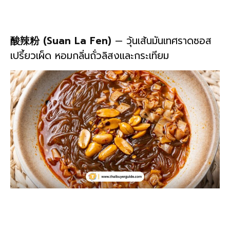
酸辣粉 (Suan La Fen)
— วุ้นเส้นมันเทศราดซอส
เปรี้ยวเผ็ด หอมกลิ่นถั่วลิสงและกระเทียม