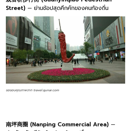
Street)
— ย่านช้อปสุดคึกคักของคนท้องถิ่น
ขอขอบคุณภาพจาก travel.qunar.com
南坪商圈 (Nanping Commercial Area)
—