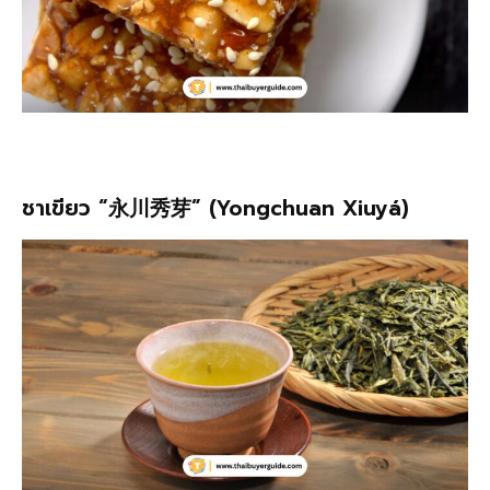
ชาเขียว “永川秀芽” (Yongchuan Xiuyá)