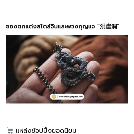
ของตกแต่งสไตล์จีนและพวงกุญแจ “洪崖洞”
แหล่งช้อปปิ้งยอดนิยม