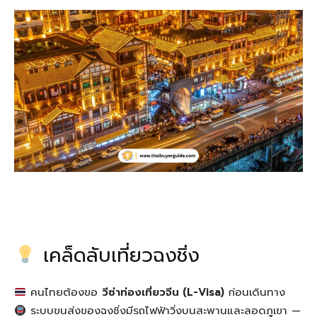
เคล็ดลับเที่ยวฉงชิ่ง
คนไทยต้องขอ
วีซ่าท่องเที่ยวจีน (L-Visa)
ก่อนเดินทาง
ระบบขนส่งของฉงชิ่งมีรถไฟฟ้าวิ่งบนสะพานและลอดภูเขา —