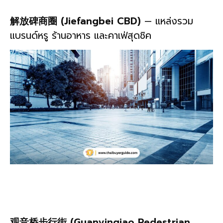
解放碑商圈 (Jiefangbei CBD)
— แหล่งรวม
แบรนด์หรู ร้านอาหาร และคาเฟ่สุดชิค
观音桥步行街 (Guanyinqiao Pedestrian