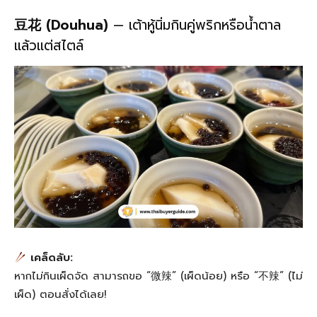
豆花 (Douhua)
— เต้าหู้นิ่มกินคู่พริกหรือน้ำตาล
แล้วแต่สไตล์
เคล็ดลับ:
หากไม่กินเผ็ดจัด สามารถขอ “微辣” (เผ็ดน้อย) หรือ “不辣” (ไม่
เผ็ด) ตอนสั่งได้เลย!