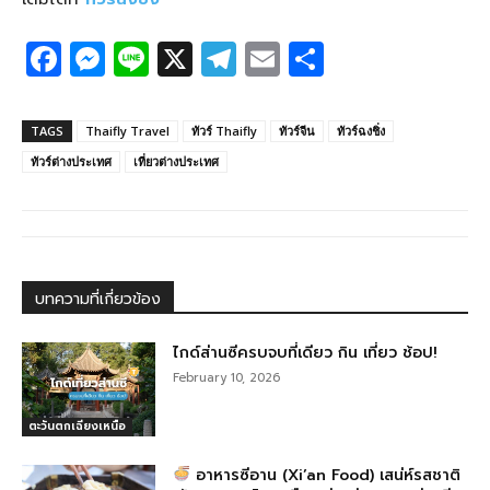
F
M
Li
X
T
E
S
a
e
n
el
m
h
c
ss
e
e
ail
ar
TAGS
Thaifly Travel
ทัวร์ Thaifly
ทัวร์จีน
ทัวร์ฉงชิ่ง
e
e
g
e
ทัวร์ต่างประเทศ
เที่ยวต่างประเทศ
b
n
ra
o
g
m
o
er
k
บทความที่เกี่ยวข้อง
ไกด์ส่านซีครบจบที่เดียว กิน เที่ยว ช้อป!
February 10, 2026
ตะวันตกเฉียงเหนือ
อาหารซีอาน (Xi’an Food) เสน่ห์รสชาติ