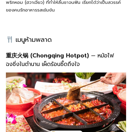
พริกหอม (ฮวาเจียว) ที่ทำให้ลิ้นชาจนฟิน เรียกได้ว่าเป็นสวรรค์
ของคนรักอาหารรสเข้มข้น
เมนูห้ามพลาด
重庆火锅 (Chongqing Hotpot)
— หม้อไฟ
ฉงชิ่งในตำนาน เผ็ดร้อนซี้ดถึงใจ