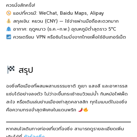
ควรนั่งสักครั้ง!
แอปที่ควรมี: WeChat, Baidu Maps, Alipay
สกุลเงิน: หยวน (CNY) — ใช้จ่ายผ่านมือถือสะดวกมาก
อากาศ: ฤดูหนาว (ธ.ค.–ก.พ.) อุณหภูมิต่ำสุดราว 5°C
ควรเตรียม VPN หรือซิมโรมมิ่งจากไทยเพื่อใช้อินเทอร์เน็ต
สรุป
ฉงชิ่งคือเมืองที่ผสมผสานธรรมชาติ ภูเขา แสงสี และอาหารรส
แซ่บได้อย่างลงตัว ไม่ว่าจะขึ้นกระเช้าชมวิวแม่น้ำ กินหม้อไฟเผ็ด
สะใจ หรือเดินเล่นย่านเมืองเก่าสุดคลาสสิก ทุกโมเมนต์ในฉงชิ่ง
คือความทรงจำสุดพิเศษในแดนพริก
หากสนใจเดินทางท่องเที่ยวที่ฉงชิ่ง สามารถดูรายละเอียดเพิ่ม
เติมได้ที่
ทัวร์ฉงชิ่ง