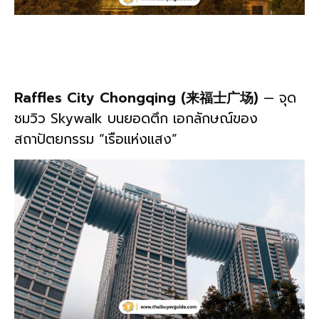
Raffles City Chongqing (来福士广场)
— จุด
ชมวิว Skywalk บนยอดตึก เอกลักษณ์ของ
สถาปัตยกรรม “เรือแห่งแสง”