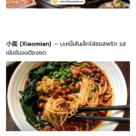
小面 (Xiaomian)
— บะหมี่เส้นเล็กใส่ซอสพริก รส
เข้มข้นจนต้องซด