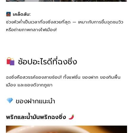
เคล็ดลับ:
ช่วงหัวค่ำเป็นเวลาที่ฉงชิ่งสวยที่สุด — เหมาะกับการขึ้นจุดชมวิว
หรือถ่ายภาพกลางไฟเมือง!
ช้อปอะไรดีที่ฉงชิ่ง
ฉงชิ่งคือสวรรค์ของสายช้อป! ทั้งแฟชั่น ของฝาก ของกินพื้น
เมือง และของดีจากภูเขา
ของฝากแนะนำ
พริกและน้ำมันพริกฉงชิ่ง