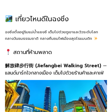
เที่ยวไหนดีในฉงชิ่ง
ฉงชิ่งตั้งอยู่ริมแม่น้ำแยงซี เต็มไปด้วยภูเขาและวิวระดับโลก
กลางวันชมธรรมชาติ กลางคืนชมไฟเมืองสุดโรแมนติก
สถานที่ห้ามพลาด
解放碑步行街 (Jiefangbei Walking Street)
—
แลนด์มาร์กใจกลางเมือง เต็มไปด้วยร้านค้าและคาเฟ่