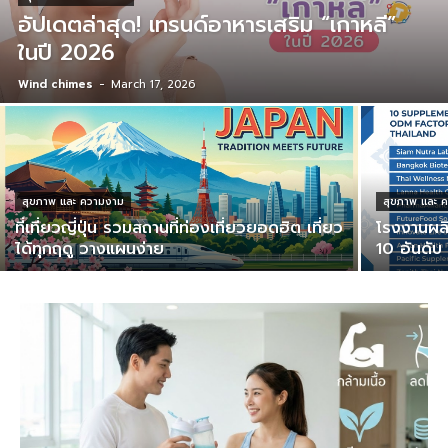
อัปเดตล่าสุด! เทรนด์อาหารเสริม “เกาหลี”
ในปี 2026
Wind chimes
-
March 17, 2026
สุขภาพ และ ความงาม
สุขภาพ และ 
ที่เที่ยวญี่ปุ่น รวมสถานที่ท่องเที่ยวยอดฮิต เที่ยว
โรงงานผลิ
ได้ทุกฤดู วางแผนง่าย
10 อันดับ