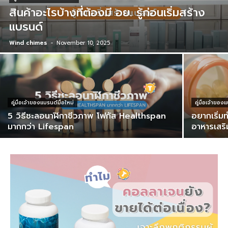
สินค้าอะไรบ้างที่ต้องมี อย. รู้ก่อนเริ่มสร้าง
แบรนด์
Wind chimes
-
November 10, 2025
คู่มือเจ้าของแบรนด์มือใหม่
คู่มือเจ้าของ
5 วิธีชะลอนาฬิกาชีวภาพ โฟกัส Healthspan
อยากเริ่ม
มากกว่า Lifespan
อาหารเสริม