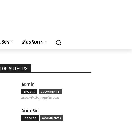
วีซ่า
เกี่ยวกับเรา
TOP AUTHORS
admin
2 POSTS
0 COMMENTS
https://thaibuyerguide.com
Aom Sin
13 POSTS
0 COMMENTS