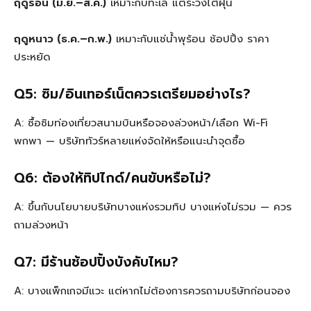
ฤดูร้อน (มิ.ย.–ส.ค.)
เหมาะกับทะเล แต่ระวังไต้ฝุ่น
ฤดูหนาว (ธ.ค.–ก.พ.)
เหมาะกับแช่น้ำพุร้อน ช้อปปิ้ง ราคา
ประหยัด
Q5: ซิม/อินเทอร์เน็ตควรเตรียมอย่างไร?
A: ซื้อซิมท่องเที่ยวสนามบินหรือจองล่วงหน้า/เลือก Wi-Fi
พกพา — บริษัททัวร์หลายแห่งจัดให้หรือแนะนำจุดซื้อ
Q6: ต้องให้ทิปไกด์/คนขับหรือไม่?
A: ขึ้นกับนโยบายบริษัทบางแห่งรวมทิป บางแห่งไม่รวม — ควร
ถามล่วงหน้า
Q7: มีร้านช้อปปิ้งบังคับไหม?
A: บางแพ็กเกจมีแวะ แต่หากไม่ต้องการควรถามบริษัทก่อนจอง