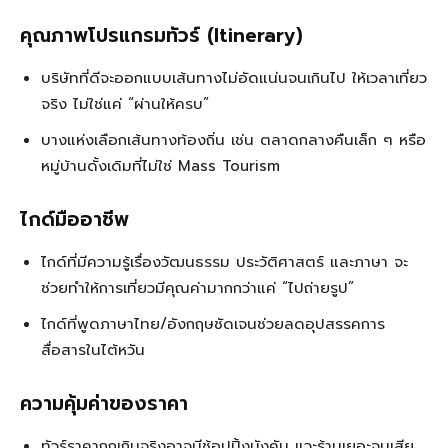
คุณภาพโปรแกรมทัวร์ (Itinerary)
บริษัทที่ดีจะออกแบบเส้นทางไม่อัดแน่นจนเกินไป ให้เวลาเที่ยว
จริง ไม่ใช่แค่ “ผ่านให้ครบ”
บางแห่งเลือกเส้นทางท้องถิ่น เช่น ตลาดกลางคืนเล็ก ๆ หรือ
หมู่บ้านดั้งเดิมที่ไม่ใช่ Mass Tourism
ไกด์มืออาชีพ
ไกด์ที่มีความรู้เรื่องวัฒนธรรม ประวัติศาสตร์ และภาษา จะ
ช่วยทำให้การเที่ยวมีคุณค่ามากกว่าแค่ “ไปถ่ายรูป”
ไกด์ที่พูดภาษาไทย/อังกฤษชัดเจนช่วยลดอุปสรรคการ
สื่อสารในไต้หวัน
ความคุ้มค่าของราคา
ทัวร์ราคาถูกเกินจริงอาจมีช้อปปิ้งบังคับ แวะร้านเยอะจนเสีย