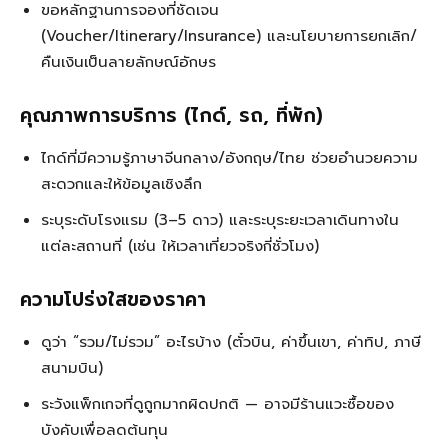
ขอหลักฐานการจองที่ชัดเจน
(Voucher/Itinerary/Insurance) และนโยบายการยกเลิก/
คืนเงินเป็นลายลักษณ์อักษร
คุณภาพการบริการ (ไกด์, รถ, ที่พัก)
ไกด์ที่มีความรู้ภาษาจีนกลาง/อังกฤษ/ไทย ช่วยอำนวยความ
สะดวกและให้ข้อมูลเชิงลึก
ระบุระดับโรงแรม (3–5 ดาว) และระบุระยะเวลาเดินทางใน
แต่ละสถานที่ (เช่น ให้เวลาเที่ยวจริงกี่ชั่วโมง)
ความโปร่งใสของราคา
ดูว่า “รวม/ไม่รวม” อะไรบ้าง (ตั๋วบิน, ค่าขึ้นเขา, ค่าทิป, ภาษี
สนามบิน)
ระวังแพ็กเกจที่ดูถูกมากผิดปกติ — อาจมีร้านแวะซื้อของ
บังคับเพื่อลดต้นทุน