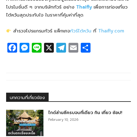
โปรโมชั่นดี ๆ จากบริษัททัวร์ อย่าง
Thaifly
เพื่อการท่องเที่ยว
ไต้หวันสุดประทับใจ ในราคาที่คุ้มค่าที่สุด
สำรวจโปรแกรมทัวร์ แพ็กเกจ
ทัวร์ไต้หวัน
ที่
Thaifly.com
F
M
Li
X
T
E
S
a
e
n
el
m
h
c
ss
e
e
ail
ar
e
e
g
e
b
n
ra
o
g
m
บทความที่เกี่ยวข้อง
o
er
k
ไกด์ส่านซีครบจบที่เดียว กิน เที่ยว ช้อป!
February 10, 2026
ตะวันตกเฉียงเหนือ