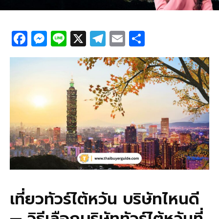
F
M
Li
X
T
E
S
a
e
n
el
m
h
c
ss
e
e
ail
ar
e
e
g
e
b
n
ra
o
g
m
o
er
k
เที่ยวทัวร์ไต้หวัน บริษัทไหนดี
— วิธีเลือกบริษัททัวร์ไต้หวันที่