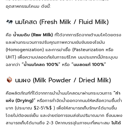
อุตสาหกรรมโคนม ดังนี้:
นมโคสด (Fresh Milk / Fluid Milk)
คือ
น้ำนมดิบ (Raw Milk)
ที่ได้จากการรีดจากเต้านมโคโดยตรง
และผ่านกระบวนการปรับคุณภาพความเข้มข้นของไขมัน
(Homogenization) และการฆ่าเชื้อ (Pasteurization หรือ
UHT) เพื่อความปลอดภัยในการบริโภค นมประเภทนี้มักระบุบน
ฉลากว่า
“น้ำนมโคสด 100%”
หรือ
“นมสดแท้ 100%”
นมผง (Milk Powder / Dried Milk)
คือผลิตภัณฑ์ที่ได้จากการนำน้ำนมโคสดมาผ่านกระบวนการ
“ทำ
แห้ง (Drying)”
หรือการกำจัดน้ำออกจากนมให้เหลือความชื้นต่ำ
มาก (ประมาณ $2-5\%$ ) เพื่อให้สามารถเก็บรักษาได้นานขึ้น
โดยไม่ต้องแช่เย็น และง่ายต่อการขนส่งในปริมาณมาก ซึ่งนมผง
สามารถเก็บได้นานถึง 2-3 ปีหากบรรจุในภาชนะที่เหมาะสม
ไม่ได้