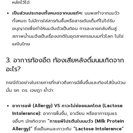
หลักไว้ได้
เป็นส่วนประกอบทั้งหมดจากนมแท้ๆ:
นมผงทำจากนมวัว
ทั้งหมด ไม่มีการใส่สารกันชื้นหรือสารเติมเต็มที่ไม่ได้รับ
อนุญาตเพื่อทำให้นมจับตัวเป็นก้อน การละลายกลับคืนสู่
สภาพน้ำนมจึงเป็นเรื่องปกติในอุตสาหกรรมนมทั่วโลก ไม่ใช่
แค่ในไทย
3. อาการท้องอืด ท้องเสียหลังดื่มนมเกิดจาก
อะไร?
กรณีตัวอย่างในรายการที่กล่าวถึงการมีผื่นขึ้นและท้องไส้ปั่นป่วน
นั้น รศ. ดร. เจษฎา ย้ำว่า:
อาการแพ้ (Allergy) VS ภาวะไม่ย่อยแลคโตส (Lactose
Intolerance):
อาการผื่นขึ้น, อาเจียน หรืออาการรุนแร
งอื่นๆ มักเกิดจาก
“การแพ้โปรตีนในนมวัว (Milk Protein
Allergy)”
ซึ่งเป็นคนละภาวะกับ
“Lactose Intolerance”