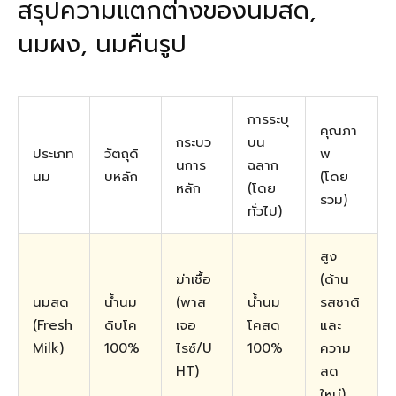
สรุปความแตกต่างของนมสด,
นมผง, นมคืนรูป
การระบุ
คุณภา
กระบว
บน
ประเภท
วัตถุดิ
พ
นการ
ฉลาก
นม
บหลัก
(โดย
หลัก
(โดย
รวม)
ทั่วไป)
สูง
ฆ่าเชื้อ
(ด้าน
นมสด
น้ำนม
(พาส
น้ำนม
รสชาติ
(Fresh
ดิบโค
เจอ
โคสด
และ
Milk)
100%
ไรซ์/U
100%
ความ
HT)
สด
ใหม่)