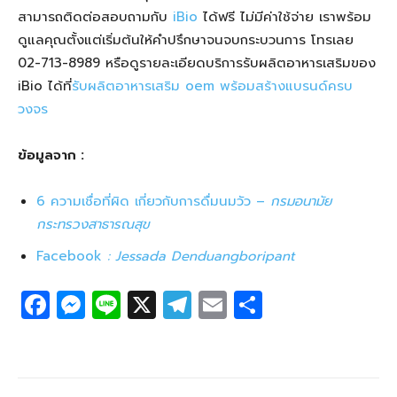
สามารถติดต่อสอบถามกับ
iBio
ได้ฟรี ไม่มีค่าใช้จ่าย เราพร้อม
ดูแลคุณตั้งแต่เริ่มต้นให้คำปรึกษาจนจบกระบวนการ โทรเลย
02-713-8989 หรือดูรายละเอียดบริการรับผลิตอาหารเสริมของ
iBio ได้ที่
รับผลิตอาหารเสริม oem พร้อมสร้างแบรนด์ครบ
วงจร
ข้อมูลจาก :
6 ความเชื่อที่ผิด เกี่ยวกับการดื่มนมวัว –
กรมอนามัย
กระทรวงสาธารณสุข
Facebook
: Jessada Denduangboripant
F
M
Li
X
T
E
S
a
e
n
el
m
h
c
ss
e
e
ail
ar
e
e
g
e