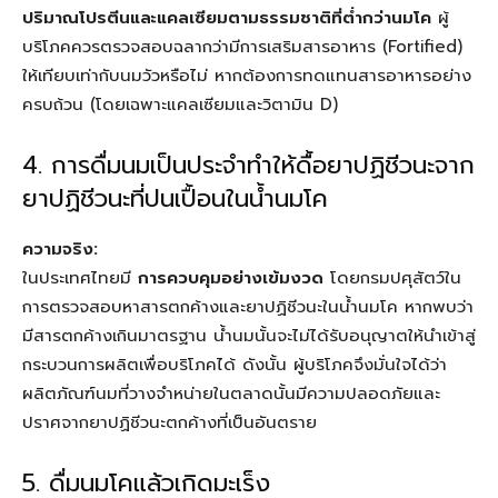
ปริมาณโปรตีนและแคลเซียมตามธรรมชาติที่ต่ำกว่านมโค
ผู้
บริโภคควรตรวจสอบฉลากว่ามีการเสริมสารอาหาร (Fortified)
ให้เทียบเท่ากับนมวัวหรือไม่ หากต้องการทดแทนสารอาหารอย่าง
ครบถ้วน (โดยเฉพาะแคลเซียมและวิตามิน D)
4. การดื่มนมเป็นประจำทำให้ดื้อยาปฏิชีวนะจาก
ยาปฏิชีวนะที่ปนเปื้อนในน้ำนมโค
ความจริง:
ในประเทศไทยมี
การควบคุมอย่างเข้มงวด
โดยกรมปศุสัตว์ใน
การตรวจสอบหาสารตกค้างและยาปฏิชีวนะในน้ำนมโค หากพบว่า
มีสารตกค้างเกินมาตรฐาน น้ำนมนั้นจะไม่ได้รับอนุญาตให้นำเข้าสู่
กระบวนการผลิตเพื่อบริโภคได้ ดังนั้น ผู้บริโภคจึงมั่นใจได้ว่า
ผลิตภัณฑ์นมที่วางจำหน่ายในตลาดนั้นมีความปลอดภัยและ
ปราศจากยาปฏิชีวนะตกค้างที่เป็นอันตราย
5. ดื่มนมโคแล้วเกิดมะเร็ง