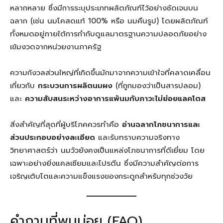
หลากหลาย ซึ่งมีการระบุประเภทผลิตภัณฑ์ไว้อย่างชัดเจนบน
ฉลาก (เช่น นมโคสดแท้ 100% หรือ นมคืนรูป) โดยผลิตภัณฑ์
ทั้งหมดอยู่ภายใต้การกำกับดูแลมาตรฐานความปลอดภัยอย่าง
เข้มงวดจากหน่วยงานภาครัฐ
ความกังวลส่วนใหญ่ที่เกิดขึ้นมักมาจากความเข้าใจที่คลาดเคลื่อน
เกี่ยวกับ
กระบวนการผลิตนมผง
(ที่ถูกมองว่าเป็นสารปลอม)
และ
ความสับสนระหว่างอาการแพ้นมกับภาวะไม่ย่อยแลคโตส
สิ่งสำคัญที่สุดที่ผู้บริโภคควรทำคือ
อ่านฉลากโภชนาการและ
ส่วนประกอบอย่างละเอียด
และรับทราบความจริงทาง
วิทยาศาสตร์ว่า นมวัวยังคงเป็นแหล่งโภชนาการที่ดีเยี่ยม โดย
เฉพาะอย่างยิ่งแคลเซียมและโปรตีน ซึ่งมีความสำคัญต่อการ
เจริญเติบโตและความแข็งแรงของกระดูกสำหรับทุกช่วงวัย
คำถามที่พบบ่อย (FAQ)