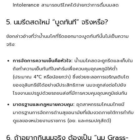
Intolerance สามารถบริโภคได้ง่ายกว่าการดื่มนมสด
5. นมรีดสดใหม่ “บูดทันที” จริงหรือ?
ข้อกล่าวอ้างที่ว่าน้ำนมโคที่รีดออกมาจะบูดทันทีนั้นไม่เป็นความ
จริง:
การจัดการความเย็นคือหัวใจ:
น้ำนมโคสดจะถูกรีดและเก็บใน
ถังทำความเย็นทันทีในฟาร์มเพื่อควบคุมอุณหภูมิให้ต่ำ
(ประมาณ 4°C หรือน้อยกว่า) ซึ่งช่วยชะลอการเจริญเติบโต
ของจุลินทรีย์ได้อย่างมีประสิทธิภาพ นมจะถูกส่งต่อไปยัง
โรงงานแปรรูปด้วยรถขนส่งที่มีการควบคุมอุณหภูมิเช่นกัน
มาตรฐานและกฎหมายควบคุม:
อุตสาหกรรมโคนมไทยมี
มาตรฐานการจัดการด้านสุขอนามัยที่เข้มงวดภายใต้การกำกับ
ดูแลของหน่วยงานราชการ (อย. และกรมปศุสัตว์)
6. ถ้าอยากกินนมจริง ต้องเป็น “นม Grass-