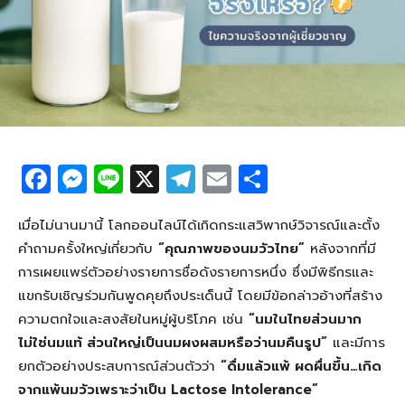
F
M
Li
X
T
E
S
a
e
n
el
m
h
c
ss
e
e
ail
ar
เมื่อไม่นานมานี้ โลกออนไลน์ได้เกิดกระแสวิพากษ์วิจารณ์และตั้ง
คำถามครั้งใหญ่เกี่ยวกับ
“คุณภาพของนมวัวไทย”
หลังจากที่มี
e
e
g
e
การเผยแพร่ตัวอย่างรายการชื่อดังรายการหนึ่ง ซึ่งมีพิธีกรและ
b
n
ra
แขกรับเชิญร่วมกันพูดคุยถึงประเด็นนี้ โดยมีข้อกล่าวอ้างที่สร้าง
o
g
m
ความตกใจและสงสัยในหมู่ผู้บริโภค เช่น
“นมในไทยส่วนมาก
o
er
ไม่ใช่นมแท้ ส่วนใหญ่เป็นนมผงผสมหรือว่านมคืนรูป”
และมีการ
ยกตัวอย่างประสบการณ์ส่วนตัวว่า
“ดื่มแล้วแพ้ ผดผื่นขึ้น…เกิด
k
จากแพ้นมวัวเพราะว่าเป็น Lactose Intolerance”