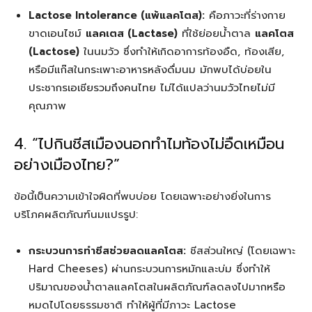
Lactose Intolerance (แพ้แลคโตส):
คือภาวะที่ร่างกาย
ขาดเอนไซม์
แลคเตส (Lactase)
ที่ใช้ย่อยน้ำตาล
แลคโตส
(Lactose)
ในนมวัว ซึ่งทำให้เกิดอาการท้องอืด, ท้องเสีย,
หรือมีแก๊สในกระเพาะอาหารหลังดื่มนม มักพบได้บ่อยใน
ประชากรเอเชียรวมถึงคนไทย ไม่ได้แปลว่านมวัวไทยไม่มี
คุณภาพ
4. “ไปกินชีสเมืองนอกทำไมท้องไม่อืดเหมือน
อย่างเมืองไทย?”
ข้อนี้เป็นความเข้าใจผิดที่พบบ่อย โดยเฉพาะอย่างยิ่งในการ
บริโภคผลิตภัณฑ์นมแปรรูป:
กระบวนการทำชีสช่วยลดแลคโตส:
ชีสส่วนใหญ่ (โดยเฉพาะ
Hard Cheeses) ผ่านกระบวนการหมักและบ่ม ซึ่งทำให้
ปริมาณของน้ำตาลแลคโตสในผลิตภัณฑ์ลดลงไปมากหรือ
หมดไปโดยธรรมชาติ ทำให้ผู้ที่มีภาวะ Lactose