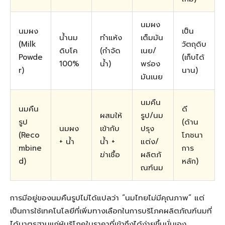
นมผง
นมผง
เป็น
น้ำนม
ทำแห้ง
เต็มมัน
(Milk
วัตถุดิบ
ดิบโค
(กำจัด
เนย/
Powde
(เก็บได้
100%
น้ำ)
พร่อง
r)
นาน)
มันเนย
นมคืน
นมคืน
ดี
ผสมให้
รูป/นม
รูป
(ด้าน
นมผง
เข้ากับ
ปรุง
(Reco
โภชนา
+ น้ำ
น้ำ +
แต่ง/
mbine
การ
ฆ่าเชื้อ
ผลิตภั
d)
หลัก)
ณฑ์นม
การมีอยู่ของนมคืนรูปไม่ได้แปลว่า “นมไทยไม่มีคุณภาพ” แต่
เป็นการใช้เทคโนโลยีที่เพิ่มทางเลือกในการบริโภคผลิตภัณฑ์นมที่
ได้มาตรฐานแก่ผู้บริโภคในราคาที่เข้าถึงได้ง่ายขึ้นนั่นเอง