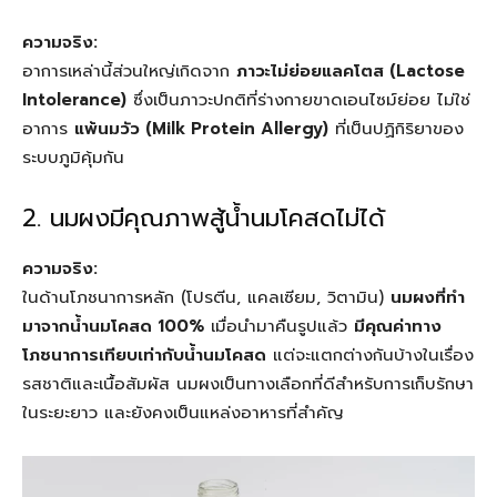
ความจริง:
อาการเหล่านี้ส่วนใหญ่เกิดจาก
ภาวะไม่ย่อยแลคโตส (Lactose
Intolerance)
ซึ่งเป็นภาวะปกติที่ร่างกายขาดเอนไซม์ย่อย ไม่ใช่
อาการ
แพ้นมวัว (Milk Protein Allergy)
ที่เป็นปฏิกิริยาของ
ระบบภูมิคุ้มกัน
2. นมผงมีคุณภาพสู้น้ำนมโคสดไม่ได้
ความจริง:
ในด้านโภชนาการหลัก (โปรตีน, แคลเซียม, วิตามิน)
นมผงที่ทำ
มาจากน้ำนมโคสด 100%
เมื่อนำมาคืนรูปแล้ว
มีคุณค่าทาง
โภชนาการเทียบเท่ากับน้ำนมโคสด
แต่จะแตกต่างกันบ้างในเรื่อง
รสชาติและเนื้อสัมผัส นมผงเป็นทางเลือกที่ดีสำหรับการเก็บรักษา
ในระยะยาว และยังคงเป็นแหล่งอาหารที่สำคัญ