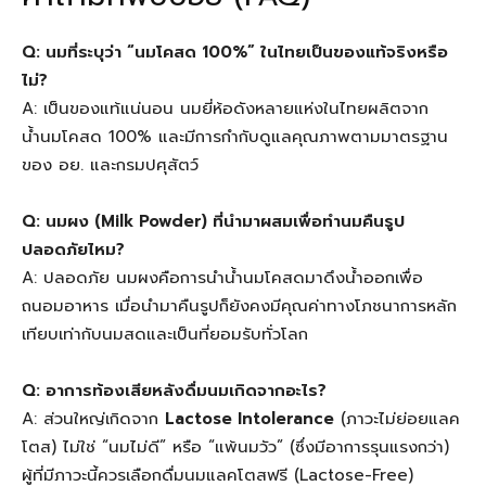
Q: นมที่ระบุว่า “นมโคสด 100%” ในไทยเป็นของแท้จริงหรือ
ไม่?
A: เป็นของแท้แน่นอน นมยี่ห้อดังหลายแห่งในไทยผลิตจาก
น้ำนมโคสด 100% และมีการกำกับดูแลคุณภาพตามมาตรฐาน
ของ อย. และกรมปศุสัตว์
Q: นมผง (Milk Powder) ที่นำมาผสมเพื่อทำนมคืนรูป
ปลอดภัยไหม?
A: ปลอดภัย นมผงคือการนำน้ำนมโคสดมาดึงน้ำออกเพื่อ
ถนอมอาหาร เมื่อนำมาคืนรูปก็ยังคงมีคุณค่าทางโภชนาการหลัก
เทียบเท่ากับนมสดและเป็นที่ยอมรับทั่วโลก
Q: อาการท้องเสียหลังดื่มนมเกิดจากอะไร?
A: ส่วนใหญ่เกิดจาก
Lactose Intolerance
(ภาวะไม่ย่อยแลค
โตส) ไม่ใช่ “นมไม่ดี” หรือ “แพ้นมวัว” (ซึ่งมีอาการรุนแรงกว่า)
ผู้ที่มีภาวะนี้ควรเลือกดื่มนมแลคโตสฟรี (Lactose-Free)