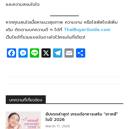
และความสงบในใจ
หากคุณสนใจเนื้อหาแนวสุขภาพ ความงาม หรือไลฟ์สไตล์เพิ่ม
เติม ติดตามบทความดี ๆ ได้ที่
ThaiBuyerGuide.com
เว็บไซต์ที่รวมแรงบันดาลใจไว้ครบในที่เดียว!
F
M
Li
X
T
E
S
a
e
n
el
m
h
c
ss
e
e
ail
ar
e
e
g
e
b
n
ra
o
g
m
บทความที่เกี่ยวข้อง
o
er
k
อัปเดตล่าสุด! เทรนด์อาหารเสริม “เกาหลี”
ในปี 2026
March 17, 2026