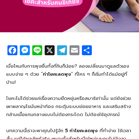
F
M
Li
X
T
E
S
a
e
n
el
m
h
c
ss
e
e
ail
ar
เบื่อไหมกับการพุงยื่นทั้งที่กินก็น้อย? ลองเปลี่ยนมาดูแลตัวเอง
แบบง่าย ๆ ด้วย “
ท่าโยคะลดพุง
” ที่ใคร ๆ ก็เริ่มทำได้แม้อยู่ที่
e
e
g
e
บ้าน!
b
n
ra
o
g
m
โยคะไม่ได้ช่วยแค่เรื่องความยืดหยุ่นหรือสมาธิเท่านั้น แต่ยังช่วย
o
er
เผาผลาญไขมันหน้าท้อง กระตุ้นระบบย่อยอาหาร และเสริมสร้าง
กล้ามเนื้อแกนกลางแบบไม่ต้องกระโดด ไม่ต้องใช้อุปกรณ์
k
บทความนี้เราจะพาคุณไปรู้จัก
5 ท่าโยคะลดพุง
ที่ทำง่าย ใช้เวลา
สั้น แต่ได้ผลลัพธ์จริง เหมาะทั้งสำหรับมือใหม่และคนไม่มีเวลา