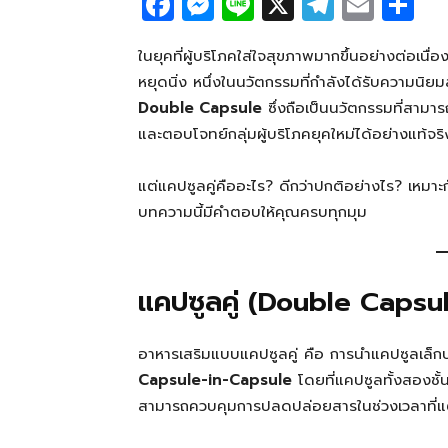
F
M
Li
X
T
E
S
a
e
n
el
m
h
c
ss
e
e
ail
ar
ในยุคที่ผู้บริโภคใส่ใจสุขภาพมากขึ้นอย่างต่อเน
หยุดนิ่ง หนึ่งในนวัตกรรมที่กำลังได้รับความนิยมส
e
e
g
e
Double Capsule
ซึ่งถือเป็นนวัตกรรมที่สาม
b
n
ra
และตอบโจทย์กลุ่มผู้บริโภคยุคใหม่ได้อย่างแท้จริ
o
g
m
o
er
แต่แคปซูลคู่คืออะไร? ดีกว่าปกติอย่างไร? เหมาะ
บทความนี้มีคำตอบให้คุณครบทุกมุม
k
แคปซูลคู่ (Double Capsul
อาหารเสริมแบบแคปซูลคู่ คือ การนำแคปซูลเล็กบร
Capsule-in-Capsule
โดยที่แคปซูลทั้งสองชั
สามารถควบคุมการปลดปล่อยสารในช่วงเวลาที่แต