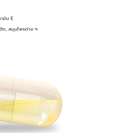
ตามิน E
ติก, สมุนไพรต่าง ๆ