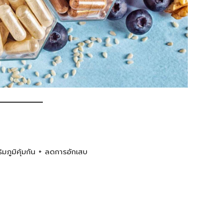
ิมภูมิคุ้มกัน + ลดการอักเสบ