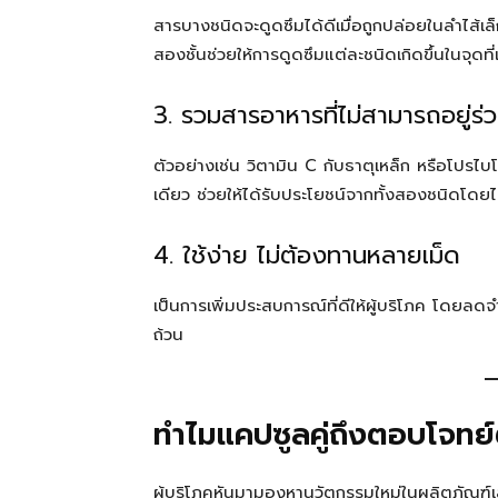
สารบางชนิดจะดูดซึมได้ดีเมื่อถูกปล่อยในลำไส้เ
สองชั้นช่วยให้การดูดซึมแต่ละชนิดเกิดขึ้นในจุดที
3. รวมสารอาหารที่ไม่สามารถอยู่ร่ว
ตัวอย่างเช่น วิตามิน C กับธาตุเหล็ก หรือโปรไบโ
เดียว ช่วยให้ได้รับประโยชน์จากทั้งสองชนิดโด
4. ใช้ง่าย ไม่ต้องทานหลายเม็ด
เป็นการเพิ่มประสบการณ์ที่ดีให้ผู้บริโภค โดยล
ถ้วน
ทำไมแคปซูลคู่ถึงตอบโจทย
ผู้บริโภคหันมามองหานวัตกรรมใหม่ในผลิตภัณฑ์เส