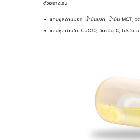
ตัวอย่างเช่น
แคปซูลด้านนอก: น้ำมันปลา, น้ำมัน MCT, วิ
แคปซูลด้านใน: CoQ10, วิตามิน C, โปรไบโอ