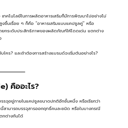
ื่อง เทคโนโลยีในการผลิตอาหารเสริมก็มีการพัฒนาไปอย่างไม่
ูงขึ้นเรื่อย ๆ ก็คือ “อาหารเสริมแบบแคปซูลคู่” หรือ
ารถยกระดับประสิทธิภาพของผลิตภัณฑ์ให้โดดเด่น แตกต่าง
ง
กับใคร? และถ้าต้องการสร้างแบรนด์จะเริ่มต้นอย่างไร?
e) คืออะไร?
รจุอยู่ภายในแคปซูลขนาดปกติอีกชั้นหนึ่ง หรือเรียกว่า
้นนี้สามารถบรรจุสารออกฤทธิ์คนละชนิด หรือในบางกรณี
กต่างกันได้