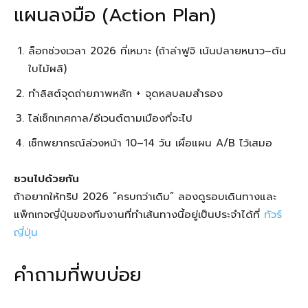
แผนลงมือ (Action Plan)
ล็อกช่วงเวลา 2026 ที่เหมาะ (ถ้าล่าฟูจิ เน้นปลายหนาว–ต้น
ใบไม้ผลิ)
ทำลิสต์จุดถ่ายภาพหลัก + จุดหลบลมสำรอง
ไล่เช็กเทศกาล/อีเวนต์ตามเมืองที่จะไป
เช็กพยากรณ์ล่วงหน้า 10–14 วัน เผื่อแผน A/B ไว้เสมอ
ชวนไปด้วยกัน
ถ้าอยากให้ทริป 2026 “ครบกว่าเดิม” ลองดูรอบเดินทางและ
แพ็กเกจญี่ปุ่นของทีมงานที่ทำเส้นทางนี้อยู่เป็นประจำได้ที่
ทัวร์
ญี่ปุ่น
คำถามที่พบบ่อย