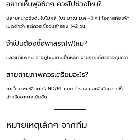
อยากเห็นฟูจิชัดๆ ควรไปช่วงไหน?
ปลายหนาวถึงต้นใบไม้ผลิ (ประมาณ ม.ค.–มี.ค.) โอกาสท้องฟ้า
เปิดดีกว่า แต่ควรเผื่อวันสำรอง 1–2 วัน
จำเป็นต้องซื้อพาสรถไฟไหม?
แล้วแต่แพลน ถ้าอยู่โซนเดิมเป็นหลัก จ่ายรายเที่ยวอาจคุ้มกว่า
สายถ่ายภาพควรเตรียมอะไร?
ขาตั้งเบาๆ ฟิลเตอร์ ND/PL แบตสำรอง และผ้ากันความชื้น
สำหรับอากาศเย็นจัด
หมายเหตุเล็กๆ จากทีม