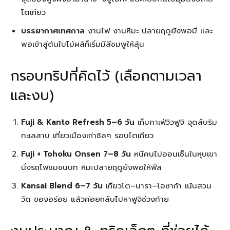
โตเกียว
บรรยากาศเทศกาล
งานไฟ งานหิมะ ปลายฤดูยังพอมี และ
พอเข้าสู่ต้นใบไม้ผลิก็เริ่มมีสีชมพูให้ลุ้น
กรอบทริปที่คิดไว้ (เลือกตามเวลา
และงบ)
Fuji & Kanto Refresh 5–6 วัน
เก็บคาเฟ่วิวฟูจิ จุดลับริม
ทะเลสาบ เที่ยวเมืองเก่าชิลๆ รอบโตเกียว
Fuji + Tohoku Onsen 7–8 วัน
หนีคนไปออนเซ็นในหุบเขา
นั่งรถไฟชมชนบท หิมะปลายฤดูยังพอให้ฟีล
Kansai Blend 6–7 วัน
เกียวโต–นารา–โอซาก้า เน้นสวน
วัด ของอร่อย แล้วค่อยกลับไปหาฟูจิช่วงท้าย