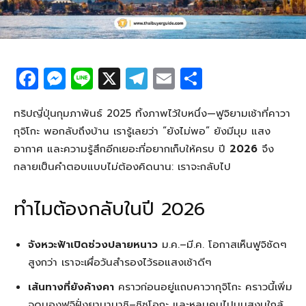
F
M
Li
X
T
E
S
a
e
n
el
m
h
c
ss
e
e
ail
ar
ทริปญี่ปุ่นกุมภาพันธ์ 2025 ทิ้งภาพไว้ใบหนึ่ง—ฟูจิยามเช้าที่คาวา
กุจิโกะ พอกลับถึงบ้าน เรารู้เลยว่า “ยังไม่พอ” ยังมีมุม แสง
e
e
g
e
อากาศ และความรู้สึกอีกเยอะที่อยากเก็บให้ครบ ปี
2026
จึง
b
n
ra
กลายเป็นคำตอบแบบไม่ต้องคิดนาน: เราจะกลับไป
o
g
m
o
er
ทำไมต้องกลับในปี 2026
k
จังหวะฟ้าเปิดช่วงปลายหนาว
ม.ค.–มี.ค. โอกาสเห็นฟูจิชัดๆ
สูงกว่า เราจะเผื่อวันสำรองไว้รอแสงเช้าดีๆ
เส้นทางที่ยังค้างคา
คราวก่อนอยู่แถบคาวากุจิโกะ คราวนี้เพิ่ม
จุดมองฟูจิฝั่งยามานาชิ–ชิซูโอกะ และหลบคนไปมุมสงบใกล้