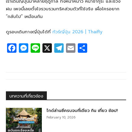
เราเดินญี่ปุ่นมาหลายฤดูกาล ทั้งหน้าหนาว หน้าซากุระ และช่วง
ฝน เพจนี้เลยตั้งใจรวบรวมทริคส่วนตัวที่ใช้จริง เผื่อใครอยาก
“กลับไป” เหมือนกัน
ดูรอบเดินทางญี่ปุ่นได้ที่
ทัวร์ญี่ปุ่น 2026 | Thaifly
F
M
Li
X
T
E
S
a
e
n
el
m
h
c
ss
e
e
ail
ar
e
e
g
e
b
n
ra
o
g
m
บทความที่เกี่ยวข้อง
o
er
k
ไกด์ส่านซีครบจบที่เดียว กิน เที่ยว ช้อป!
February 10, 2026
ตะวันตกเฉียงเหนือ