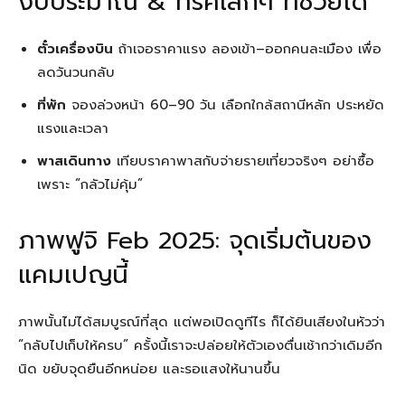
งบประมาณ & ทริคเล็กๆ ที่ช่วยได้
ตั๋วเครื่องบิน
ถ้าเจอราคาแรง ลองเข้า–ออกคนละเมือง เพื่อ
ลดวันวนกลับ
ที่พัก
จองล่วงหน้า 60–90 วัน เลือกใกล้สถานีหลัก ประหยัด
แรงและเวลา
พาสเดินทาง
เทียบราคาพาสกับจ่ายรายเที่ยวจริงๆ อย่าซื้อ
เพราะ “กลัวไม่คุ้ม”
ภาพฟูจิ Feb 2025: จุดเริ่มต้นของ
แคมเปญนี้
ภาพนั้นไม่ได้สมบูรณ์ที่สุด แต่พอเปิดดูทีไร ก็ได้ยินเสียงในหัวว่า
“กลับไปเก็บให้ครบ” ครั้งนี้เราจะปล่อยให้ตัวเองตื่นเช้ากว่าเดิมอีก
นิด ขยับจุดยืนอีกหน่อย และรอแสงให้นานขึ้น