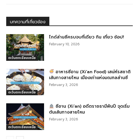
e
e
g
e
b
n
ra
o
g
m
บทความที่เกี่ยวข้อง
o
er
k
ไกด์ส่านซีครบจบที่เดียว กิน เที่ยว ช้อป!
February 10, 2026
ตะวันตกเฉียงเหนือ
อาหารซีอาน (Xi’an Food) เสน่ห์รสชาติ
เส้นทางสายไหม เมืองเก่าแห่งมณฑลส่านซี
February 3, 2026
ตะวันตกเฉียงเหนือ
ซีอาน (Xi’an) อดีตราชธานีพันปี จุดเริ่ม
ต้นเส้นทางสายไหม
February 3, 2026
ตะวันตกเฉียงเหนือ