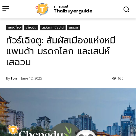
all about
Thaibuyerguide
ท่องเที่ยว
เที่ยวจีน
ตะวันตกเฉียงใต้
เสฉวน
ทัวร์เฉิงตู: สัมผัสเมืองแห่งหมี
แพนด้า มรดกโลก และเสน่ห์
เสฉวน
By
fon
June 12, 2025
635