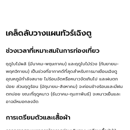
เคล็ดลับวางแผนทัวร์เฉิงตู
ช่วงเวลาที่เหมาะสมในการท่องเที่ยว
ฤดูใบไม้ผลิ (มีนาคม-พฤษภาคม) และฤดูใบไม้ร่วง (กันยายน-
พฤศจิกายน) เป็นช่วงที่อากาศดีที่สุดสำหรับการมาเยือนเฉิงตู
อุณหภูมิกำลังสบาย ไม่ร้อนจัดหรือหนาวจัดเกินไป และฝนตก
น้อย ส่วนฤดูร้อน (มิถุนายน-สิงหาคม) จะค่อนข้างร้อนและมีฝน
ตกบ่อย ขณะที่ฤดูหนาว (ธันวาคม-กุมภาพันธ์) จะหนาวเย็นและ
อาจมีหมอกลงจัด
การเตรียมตัวและเสื้อผ้า