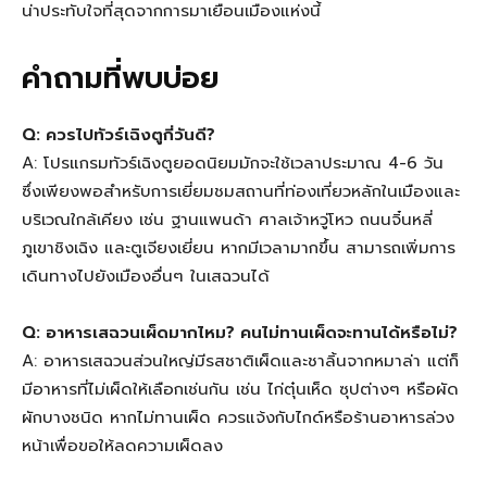
น่าประทับใจที่สุดจากการมาเยือนเมืองแห่งนี้
คำถามที่พบบ่อย
Q: ควรไปทัวร์เฉิงตูกี่วันดี?
A: โปรแกรมทัวร์เฉิงตูยอดนิยมมักจะใช้เวลาประมาณ 4-6 วัน
ซึ่งเพียงพอสำหรับการเยี่ยมชมสถานที่ท่องเที่ยวหลักในเมืองและ
บริเวณใกล้เคียง เช่น ฐานแพนด้า ศาลเจ้าหวู่โหว ถนนจิ๋นหลี่
ภูเขาชิงเฉิง และตูเจียงเยี่ยน หากมีเวลามากขึ้น สามารถเพิ่มการ
เดินทางไปยังเมืองอื่นๆ ในเสฉวนได้
Q: อาหารเสฉวนเผ็ดมากไหม? คนไม่ทานเผ็ดจะทานได้หรือไม่?
A: อาหารเสฉวนส่วนใหญ่มีรสชาติเผ็ดและชาลิ้นจากหมาล่า แต่ก็
มีอาหารที่ไม่เผ็ดให้เลือกเช่นกัน เช่น ไก่ตุ๋นเห็ด ซุปต่างๆ หรือผัด
ผักบางชนิด หากไม่ทานเผ็ด ควรแจ้งกับไกด์หรือร้านอาหารล่วง
หน้าเพื่อขอให้ลดความเผ็ดลง