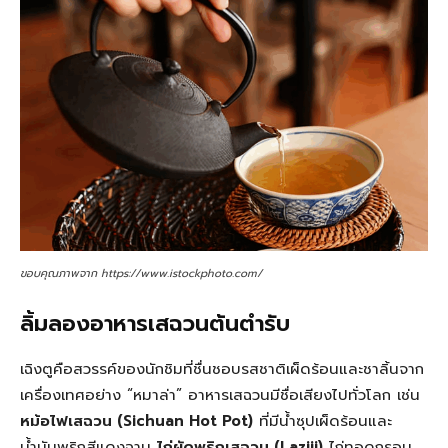
ขอบคุณภาพจาก https://www.istockphoto.com/
ลิ้มลองอาหารเสฉวนต้นตำรับ
เฉิงตูคือสวรรค์ของนักชิมที่ชื่นชอบรสชาติเผ็ดร้อนและชาลิ้นจาก
เครื่องเทศอย่าง “หมาล่า” อาหารเสฉวนมีชื่อเสียงไปทั่วโลก เช่น
หม้อไฟเสฉวน (Sichuan Hot Pot)
ที่มีน้ำซุปเผ็ดร้อนและ
น้ำมันพริกสีแดงฉาน
ไก่ผัดพริกเสฉวน (Laziji)
ไก่ทอดกรอบ