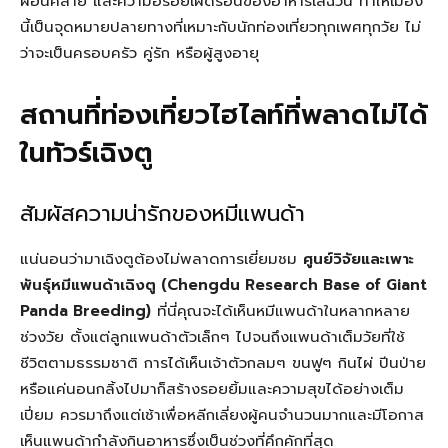
ผ่อนคลาย และความอร่อยเผ็ดร้อนของอาหารเสฉวน ทำให้เมือง
นี้เป็นจุดหมายปลายทางที่เหมาะกับนักท่องเที่ยวทุกเพศทุกวัย ไม่
ว่าจะเป็นครอบครัว คู่รัก หรือผู้สูงอายุ
สถานที่ท่องเที่ยวไฮไลท์ที่พลาดไม่ได้
ในทัวร์เฉิงตู
สัมผัสความน่ารักของหมีแพนด้า
แน่นอนว่ามาเฉิงตูต้องไม่พลาดการเยี่ยมชม
ศูนย์วิจัยและเพาะ
พันธุ์หมีแพนด้าเฉิงตู (Chengdu Research Base of Giant
Panda Breeding)
ที่นี่คุณจะได้เห็นหมีแพนด้าในหลากหลาย
ช่วงวัย ตั้งแต่ลูกแพนด้าตัวเล็กๆ ไปจนถึงแพนด้าเต็มวัยที่ใช้
ชีวิตตามธรรมชาติ การได้เห็นเจ้าตัวกลมๆ ขนฟูๆ กินไผ่ ปีนป่าย
หรือแค่นอนกลิ้งไปมาก็สร้างรอยยิ้มและความสุขได้อย่างเต็ม
เปี่ยม ควรมาถึงแต่เช้าเพื่อหลีกเลี่ยงผู้คนจำนวนมากและมีโอกาส
เห็นแพนด้ากำลังกินอาหารซึ่งเป็นช่วงที่คึกคักที่สุด