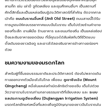
สามก๊ก เช่น เล่าปี่ จูกัดเหลียง และขุนศึกคนอื่นๆ เป็นสถานที่
ศักดิ์สิทธิ์และเป็นแหล่งเรียนรู้ประวัติศาสตร์ที่สำคัญ ถัดจากศาล
เจ้าคือ
ถนนโบราณจิ๋นหลี่ (Jinli Old Street)
ถนนสายนี้ได้รับ
การบูรณะให้คงบรรยากาศแบบจีนโบราณ เต็มไปด้วยร้านค้าขาย
ของที่ระลึก งานฝีมือ ร้านอาหาร และขนมท้องถิ่น เป็นแหล่งช้อป
ปิ้งและชิมอาหารยอดนิยม ที่นี่คุณจะได้สัมผัสกับวิถีชีวิตแบบ
ดั้งเดิมของชาวเฉิงตู และอาจได้ลองชิมอาหารข้างทางอร่อยๆ
ด้วย
ชมความงามของมรดกโลก
สำหรับผู้ที่ชื่นชอบธรรมชาติและประวัติศาสตร์ ต้องไม่พลาดเดิน
ทางออกจากตัวเมืองไปไม่ไกล เพื่อชม
ภูเขาชิงเฉิง (Mount
Qingcheng)
หนึ่งในแหล่งกำเนิดลัทธิเต๋าของจีน เต็มไปด้วย
วัดวาอารามโบราณท่ามกลางธรรมชาติที่เงียบสงบ และ
ระบบ
ชลประทานตูเจียงเยี่ยน (Dujiangyan Irrigation System)
มรดกโลกอีกแห่งหนึ่งที่แสดงถึงภูมิปัญญาของชาวจีนโบราณใน