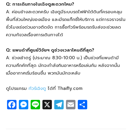
Q: การเดินทางในเฉิงตูสะดวกไหม?
A: ค่อนข้างสะดวกครับ เฉิงตูมีระบบรถไฟฟ้าใต้ดินที่ครอบคลุม
พื้นที่ส่วนใหญ่ของเมือง และมีรถแท็กซี่ให้บริการ แต่การจราจรใน
ชั่วโมงเร่งด่วนอาจติดขัด การซื้อทัวร์พร้อมรถรับส่งจะช่วยลด
ความกังวลเรื่องการเดินทางได้
Q: แพนด้าที่ศูนย์วิจัยฯ ดูช่วงเวลาไหนดีที่สุด?
A: ช่วงเช้าตรู่ (ประมาณ 8:30-10:00 น.) เป็นช่วงที่แพนด้ามี
ความคึกคักที่สุด มักจะกำลังกินอาหารหรือเล่นกัน หลังจากนั้น
เมื่ออากาศเริ่มร้อนขึ้น พวกมันมักจะหลับ
ดูโปรแกรม
ทัวร์เฉิงตู
ได้ที่ Thaifly.com
F
M
Li
X
T
E
S
a
e
n
el
m
h
c
ss
e
e
ail
ar