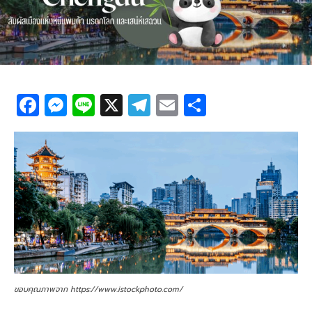
F
M
Li
X
T
E
S
a
e
n
el
m
h
c
ss
e
e
ail
ar
e
e
g
e
b
n
ra
o
g
m
o
er
k
ขอบคุณภาพจาก https://www.istockphoto.com/