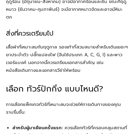
ฤดูร้อน (มิถุนายน-สิงหาคม) อาจมีอากาศร้อนและชื้น ขณะที่ฤดู
หนาว (ธันวาคม-กุมภาพันธ์) จะมีอากาศหนาวจัดและอาจมีหิมะ
ตก
สิ่งที่ควรเตรียมไป
เสื้อผ้าที่เหมาะสมกับฤดูกาล รองเท้าที่สวมสบายสำหรับเดินเยอะๆ
ยาประจำตัว ปลั๊กแปลงไฟ (จีนใช้ประเภท A, C, G, I) และพาว
เวอร์แบงค์ นอกจากนี้ควรเตรียมเอกสารสำคัญ เช่น
หนังสือเดินทางและเอกสารวีซ่าให้พร้อม
เลือก ทัวร์ปักกิ่ง แบบไหนดี?
การเลือกแพ็คเกจทัวร์ที่เหมาะสมจะช่วยให้การเดินทางของคุณ
ราบรื่นขึ้น:
สำหรับผู้มาเยือนครั้งแรก:
ควรเลือกทัวร์ที่ครอบคลุมสถานที่