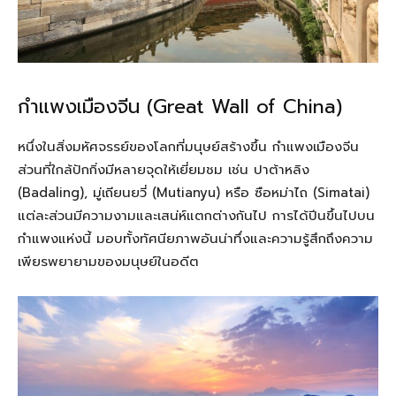
กำแพงเมืองจีน (Great Wall of China)
หนึ่งในสิ่งมหัศจรรย์ของโลกที่มนุษย์สร้างขึ้น กำแพงเมืองจีน
ส่วนที่ใกล้ปักกิ่งมีหลายจุดให้เยี่ยมชม เช่น ปาต้าหลิง
(Badaling), มู่เถียนยวี่ (Mutianyu) หรือ ซือหม่าไถ (Simatai)
แต่ละส่วนมีความงามและเสน่ห์แตกต่างกันไป การได้ปีนขึ้นไปบน
กำแพงแห่งนี้ มอบทั้งทัศนียภาพอันน่าทึ่งและความรู้สึกถึงความ
เพียรพยายามของมนุษย์ในอดีต