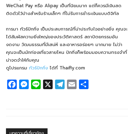
WeChat Pay หรือ Alipay เป็นที่นิยมมาก แต่ก็ควรมีเงินสด
ติดตัวไว้บ้างสำหรับร้านเล็กๆ ที่ไม่รับการชำระเงินแบบดิจิทัล
การมา ทัวร์ปักกิ่ง เป็นประสบการณ์ที่น่าประทับใจอย่างยิ่ง คุณจะ
ได้สัมผัสความยิ่งใหญ่ของประวัติศาสตร์ สถาปัตยกรรมอัน
งดงาม วัฒนธรรมที่มีเสน่ห์ และอาหารอร่อยๆ มากมาย ไม่ว่า
คุณจะเป็นนักท่องเที่ยวสายไหน ปักกิ่งก็พร้อมมอบความทรงจำที่
น่าจดจำให้กับคุณ
ดูโปรแกรม
ทัวร์ปักกิ่ง
ได้ที่ Thaifly.com
F
M
Li
X
T
E
S
a
e
n
el
m
h
c
ss
e
e
ail
ar
e
e
g
e
b
n
ra
o
g
m
บทความที่เกี่ยวข้อง