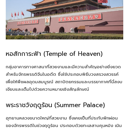
หอสักการะฟ้า (Temple of Heaven)
กลุ่มอาคารทางศาสนาที่สวยงามและมีความสำคัญอย่างยิ่งยวด
สำหรับจักรพรรดิจีนในอดีต ซึ่งใช้ประกอบพิธีบวงสรวงสวรรค์
เพื่อให้พืชผลอุดมสมบูรณ์ สถาปัตยกรรมและบรรยากาศที่นี่สงบ
เงียบและเต็มไปด้วยความหมายเชิงสัญลักษณ์
พระราชวังฤดูร้อน (Summer Palace)
อุทยานหลวงขนาดใหญ่ที่สวยงาม ซึ่งเคยเป็นที่ประทับพักผ่อน
ของจักรพรรดิในช่วงฤดูร้อน ประกอบด้วยทะเลสาบคุนหมิง เนิน