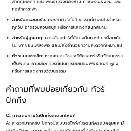
สำคัญหลักๆ เช่น พระราชวังต้องห้าม กำแพงเมืองจีน และ
หอสักการะฟ้า
สำหรับครอบครัว:
มองหาทัวร์ที่มีกิจกรรมที่น่าสนใจสำหรับ
ทุกวัย อาจรวมสวนสนุก หรือการแสดงที่สนุกสนาน
สำหรับผู้สูงอายุ:
ควรเลือกทัวร์ที่มีการเดินทางไม่เหนื่อยเกิน
ไป พักผ่อนเพียงพอ และมีสิ่งอำนวยความสะดวกที่เหมาะสม
ทัวร์แบบเจาะลึก:
หากคุณสนใจประวัติศาสตร์หรือวัฒนธรรม
เป็นพิเศษ อาจเลือกทัวร์ที่เน้นการเยี่ยมชมพิพิธภัณฑ์ หูถง
หรือการแสดงทางวัฒนธรรม
คำถามที่พบบ่อยเกี่ยวกับ ทัวร์
ปักกิ่ง
Q: การเดินทางในปักกิ่งสะดวกไหม?
A: สะดวกมากครับ ปักกิ่งมีระบบรถไฟฟ้าใต้ดินที่ครอบคลุมและมี
ประสิทธิภาพ สามารถเดินทางไปยังสถานที่สำคัญส่วนใหญ่ได้