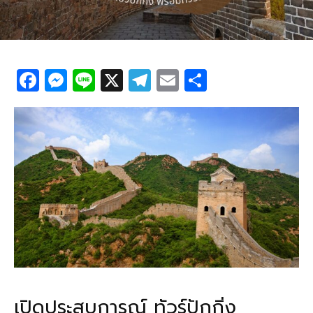
F
M
Li
X
T
E
S
a
e
n
el
m
h
c
ss
e
e
ail
ar
e
e
g
e
b
n
ra
o
g
m
o
er
k
เปิดประสบการณ์ ทัวร์ปักกิ่ง