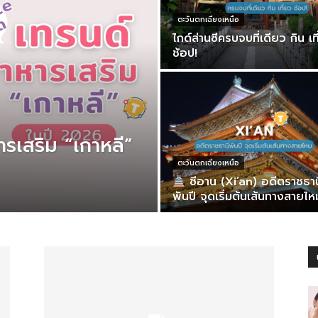
ตะวันตกเฉียงเหนือ
ไกด์ส่านซีครบจบที่เดียว กิน เท
ช้อป!
ารเสริม “เกาหลี”
ตะวันตกเฉียงเหนือ
ซีอาน (Xi’an) อดีตราชธาน
พันปี จุดเริ่มต้นเส้นทางสายไห