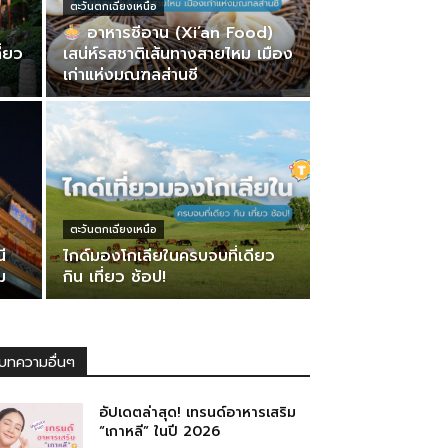
ตะวันตกเฉียงเหนือ
อาหารซีอาน (Xi’an Food)
ี่ยว
เสน่ห์รสชาติเส้นทางสายไหม เมือง
เก่าแห่งมณฑลส่านซี
ตะวันตกเฉียงเหนือ
ี
ไกด์มองโกเลียในครบจบที่เดียว
ม
กิน เที่ยว ช้อป!
บทความอื่นๆ
อัปเดตล่าสุด! เทรนด์อาหารเสริม
“เกาหลี” ในปี 2026