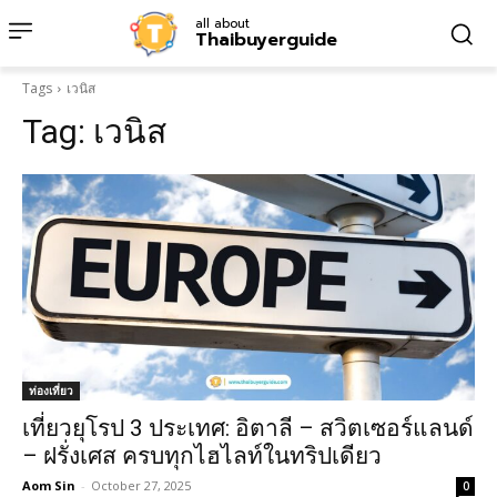
all about
Thaibuyerguide
Tags
เวนิส
Tag:
เวนิส
ท่องเที่ยว
เที่ยวยุโรป 3 ประเทศ: อิตาลี – สวิตเซอร์แลนด์
– ฝรั่งเศส ครบทุกไฮไลท์ในทริปเดียว
Aom Sin
-
October 27, 2025
0