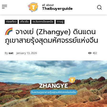
all about
Thaibuyerguide
ท่องเที่ยว
เที่ยวจีน
ตะวันตกเฉียงเหนือ
กานซู่
จางเย่ (Zhangye) ดินแดน
ภูเขาสายรุ้งสุดมหัศจรรย์แห่งจีน
By
oat
January 13, 2026
402