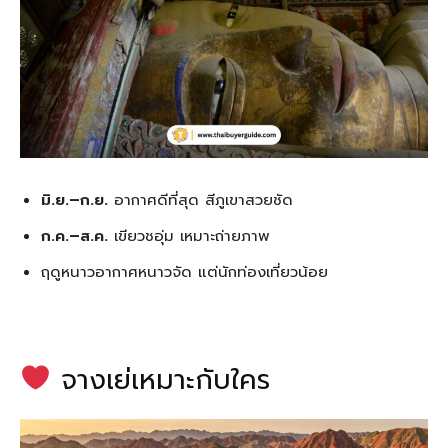
มิ.ย.–ก.ย.
อากาศดีที่สุด สีภูเขาสวยชัด
ก.ค.–ส.ค.
เขียวชอุ่ม เหมาะถ่ายภาพ
ฤดูหนาวอากาศหนาวจัด แต่นักท่องเที่ยวน้อย
จางเย่เหมาะกับใคร