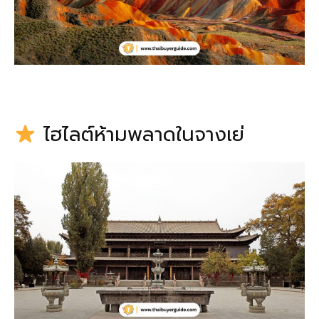
ไฮไลต์ห้ามพลาดในจางเย่