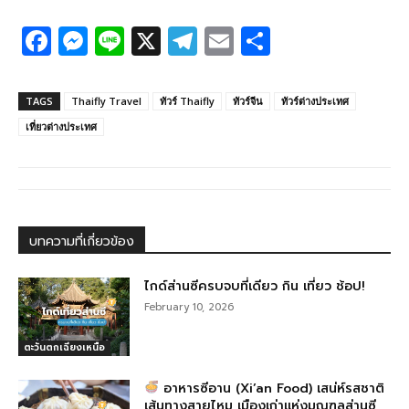
F
M
Li
X
T
E
S
a
e
n
el
m
h
c
ss
e
e
ail
ar
TAGS
Thaifly Travel
ทัวร์ Thaifly
ทัวร์จีน
ทัวร์ต่างประเทศ
e
e
g
e
เที่ยวต่างประเทศ
b
n
ra
o
g
m
o
er
k
บทความที่เกี่ยวข้อง
ไกด์ส่านซีครบจบที่เดียว กิน เที่ยว ช้อป!
February 10, 2026
ตะวันตกเฉียงเหนือ
อาหารซีอาน (Xi’an Food) เสน่ห์รสชาติ
เส้นทางสายไหม เมืองเก่าแห่งมณฑลส่านซี