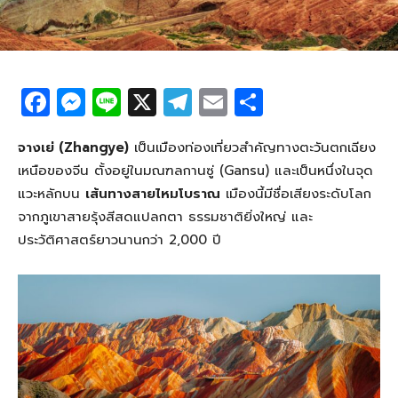
F
M
Li
X
T
E
S
a
e
n
el
m
h
c
ss
e
e
ail
ar
จางเย่ (Zhangye)
เป็นเมืองท่องเที่ยวสำคัญทางตะวันตกเฉียง
เหนือของจีน ตั้งอยู่ในมณฑลกานซู่ (Gansu) และเป็นหนึ่งในจุด
e
e
g
e
แวะหลักบน
เส้นทางสายไหมโบราณ
เมืองนี้มีชื่อเสียงระดับโลก
b
n
ra
จากภูเขาสายรุ้งสีสดแปลกตา ธรรมชาติยิ่งใหญ่ และ
o
g
m
ประวัติศาสตร์ยาวนานกว่า 2,000 ปี
o
er
k