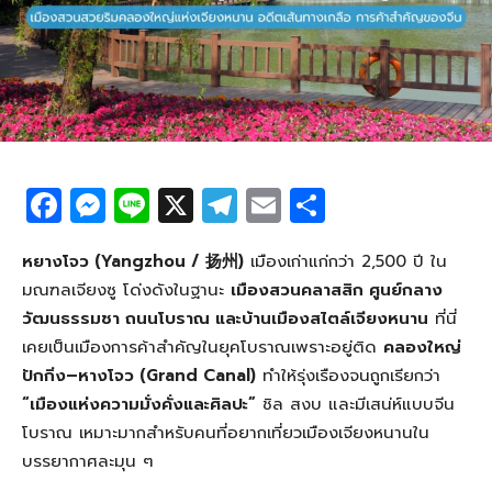
F
M
Li
X
T
E
S
a
e
n
el
m
h
c
ss
e
e
ail
ar
หยางโจว (Yangzhou / 扬州)
เมืองเก่าแก่กว่า 2,500 ปี ใน
มณฑลเจียงซู โด่งดังในฐานะ
เมืองสวนคลาสสิก ศูนย์กลาง
e
e
g
e
วัฒนธรรมชา ถนนโบราณ และบ้านเมืองสไตล์เจียงหนาน
ที่นี่
b
n
ra
เคยเป็นเมืองการค้าสำคัญในยุคโบราณเพราะอยู่ติด
คลองใหญ่
o
g
m
ปักกิ่ง–หางโจว (Grand Canal)
ทำให้รุ่งเรืองจนถูกเรียกว่า
o
er
“เมืองแห่งความมั่งคั่งและศิลปะ”
ชิล สงบ และมีเสน่ห์แบบจีน
โบราณ เหมาะมากสำหรับคนที่อยากเที่ยวเมืองเจียงหนานใน
k
บรรยากาศละมุน ๆ