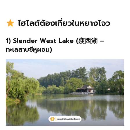
ไฮไลต์ต้องเที่ยวในหยางโจว
1) Slender West Lake (瘦西湖 –
ทะเลสาบซีหูผอม)