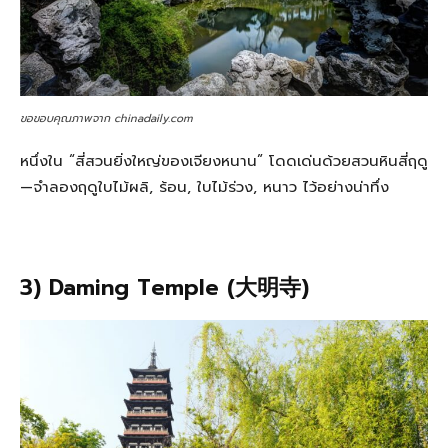
ขอขอบคุณภาพจาก chinadaily.com
หนึ่งใน “สี่สวนยิ่งใหญ่ของเจียงหนาน” โดดเด่นด้วยสวนหินสี่ฤดู
—จำลองฤดูใบไม้ผลิ, ร้อน, ใบไม้ร่วง, หนาว ไว้อย่างน่าทึ่ง
3) Daming Temple (大明寺)