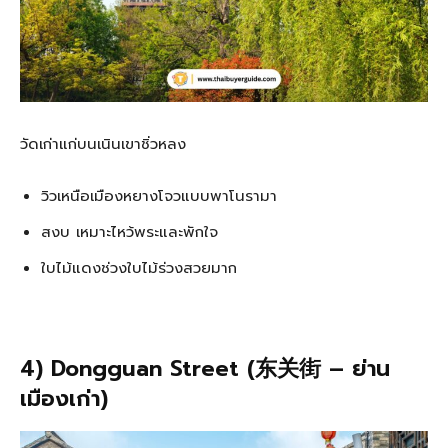
วัดเก่าแก่บนเนินเขาชิ่วหลง
วิวเหนือเมืองหยางโจวแบบพาโนรามา
สงบ เหมาะไหว้พระและพักใจ
ใบไม้แดงช่วงใบไม้ร่วงสวยมาก
4) Dongguan Street (东关街 – ย่าน
เมืองเก่า)