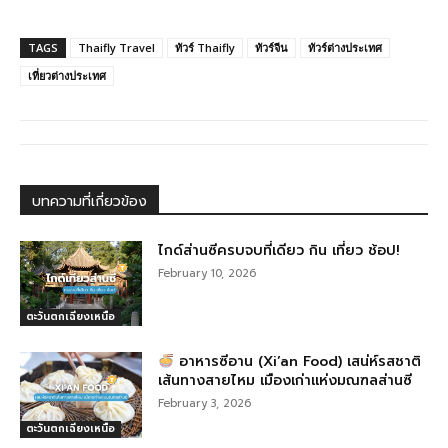
a
e
n
el
m
h
c
ss
e
e
ail
ar
TAGS
Thaifly Travel
ทัวร์ Thaifly
ทัวร์จีน
ทัวร์ต่างประเทศ
e
e
g
e
เที่ยวต่างประเทศ
b
n
ra
o
g
m
o
er
k
บทความที่เกี่ยวข้อง
ไกด์ส่านซีครบจบที่เดียว กิน เที่ยว ช้อป!
February 10, 2026
ตะวันตกเฉียงเหนือ
อาหารซีอาน (Xi’an Food) เสน่ห์รสชาติ
เส้นทางสายไหม เมืองเก่าแห่งมณฑลส่านซี
February 3, 2026
ตะวันตกเฉียงเหนือ