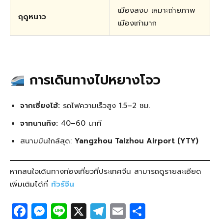
เมืองสงบ เหมาะถ่ายภาพ
ฤดูหนาว
เมืองเก่ามาก
การเดินทางไปหยางโจว
จากเซี่ยงไฮ้:
รถไฟความเร็วสูง 1.5–2 ชม.
จากนานกิง:
40–60 นาที
สนามบินใกล้สุด:
Yangzhou Taizhou Airport (YTY)
หากสนใจเดินทางท่องเที่ยวที่ประเทศจีน สามารถดูรายละเอียด
เพิ่มเติมได้ที่
ทัวร์จีน
F
M
Li
X
T
E
S