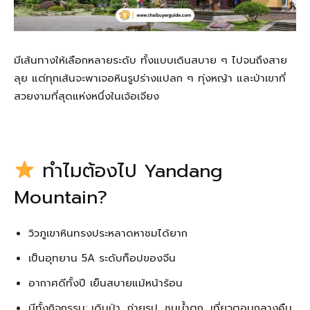
มีเส้นทางให้เลือกหลายระดับ ทั้งแบบเดินสบาย ๆ ไปจนถึงสาย
ลุย แต่ทุกเส้นจะพาเจอหินรูปร่างแปลก ๆ ทุ่งหญ้า และป่าเขาที่
สวยงามที่สุดแห่งหนึ่งในเจ้อเจียง
ทำไมต้องไป Yandang
Mountain?
วิวภูเขาหินทรงประหลาดหาชมได้ยาก
เป็นอุทยาน 5A ระดับท็อปของจีน
อากาศดีทั้งปี เย็นสบายแม้หน้าร้อน
มีทั้งกิจกรรม: เดินป่า, ถ่ายรูป, ชมน้ำตก, เที่ยวตอนกลางคืน