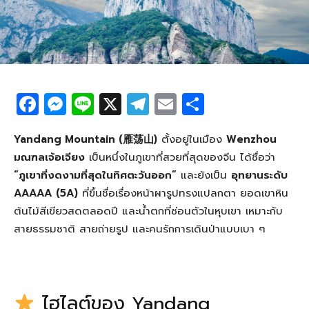
F
M
Li
X
T
E
S
a
e
n
el
m
h
c
ss
e
e
ail
ar
Yandang Mountain (雁荡山)
ตั้งอยู่ในเมือง
Wenzhou
มณฑลเจ้อเจียง
เป็นหนึ่งในภูเขาที่สวยที่สุดของจีน ได้ชื่อว่า
e
e
g
e
“ภูเขาที่งดงามที่สุดในทิศตะวันออก”
และยังเป็น
อุทยานระดับ
b
n
ra
AAAAA (5A)
ที่ขึ้นชื่อเรื่องหน้าผารูปทรงแปลกตา ยอดเขาหิน
o
g
m
ต้นไม้สีเขียวสดตลอดปี และน้ำตกที่ซ่อนตัวในหุบเขา เหมาะกับ
o
er
สายธรรมชาติ สายถ่ายรูป และคนรักการเดินป่าแบบเบา ๆ
k
ไฮไลต์ของ Yandang