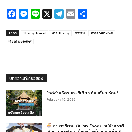
F
M
Li
X
T
E
S
a
e
n
el
m
h
c
ss
e
e
ail
ar
TAGS
Thaifly Travel
ทัวร์ Thaifly
ทัวร์จีน
ทัวร์ต่างประเทศ
e
e
g
e
เที่ยวต่างประเทศ
b
n
ra
o
g
m
o
er
k
บทความที่เกี่ยวข้อง
ไกด์ส่านซีครบจบที่เดียว กิน เที่ยว ช้อป!
February 10, 2026
ตะวันตกเฉียงเหนือ
อาหารซีอาน (Xi’an Food) เสน่ห์รสชาติ
เส้นทางสายไหม เมืองเก่าแห่งมณฑลส่านซี