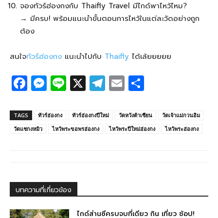
จองทัวร์ฮ่องกงกับ Thaifly Travel มีไกด์พาไหว้ไหม?
→ มีครบ! พร้อมแนะนำขั้นตอนการไหว้ในแต่ละวัดอย่างถูก
ต้อง
สนใจ
ทัวร์ฮ่องกง
แนะนำไปกับ
Thaifly
ได้เล้ยยยยย
F
M
Li
X
T
E
S
a
e
n
el
m
h
c
ss
e
e
ail
ar
TAGS
ทัวร์ฮ่องกง
ทัวร์ฮ่องกงปีใหม่
วัดหวังต้าเซียน
วัดเจ้าแม่กวนอิม
e
e
g
e
วัดแชกงหมิว
ไหว้พระขอพรฮ่องกง
ไหว้พระปีใหม่ฮ่องกง
ไหว้พระฮ่องกง
b
n
ra
o
g
m
o
er
k
บทความที่เกี่ยวข้อง
ไกด์ส่านซีครบจบที่เดียว กิน เที่ยว ช้อป!