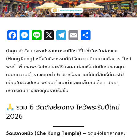
F
M
Li
X
T
E
S
a
e
n
el
m
h
c
ss
e
e
ail
ar
ถ้าคุณกำลังมองหาประสบการณ์ปีใหม่ที่ไม่ซ้ำใครในฮ่องกง
(Hong Kong) หนึ่งในกิจกรรมที่ได้รับความนิยมมากคือการ “ไหว้
e
e
g
e
พระ” เพื่อขอพรรับโชคและสิริมงคล ก่อนเริ่มต้นปีใหม่ของคุณ
b
n
ra
ในบทความนี้ เราจะแนะนำ 6 วัดหรือสถานที่ศักดิ์สิทธิ์ที่ควรไป
o
g
m
เยือนในช่วงปีใหม่ พร้อมคำแนะนำและเคล็ดลับเล็กๆ น้อยๆ
o
er
ให้การเดินทางของคุณราบรื่นขึ้น
k
รวม 6 วัดดังฮ่องกง ไหว้พระรับปีใหม่
2026
วัดแชกงหมิว (Che Kung Temple)
– วัดแห่งโชคลาภและ