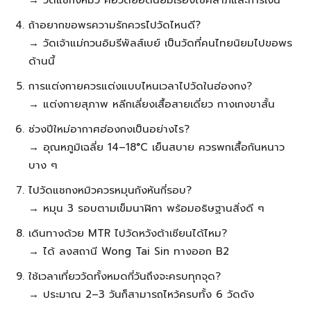
ถ้าอยากขอพรความรักควรไปวัดไหนดี?
→ วัดเจ้าแม่กวนอิมรีพัลส์เบย์ เป็นวัดที่คนไทยนิยมไปขอพร
ด้านนี้
การแต่งกายควรแต่งแบบไหนเวลาไปวัดในฮ่องกง?
→ แต่งกายสุภาพ หลีกเลี่ยงเสื้อสายเดี่ยว กางเกงขาสั้น
ช่วงปีใหม่อากาศฮ่องกงเป็นอย่างไร?
→ อุณหภูมิเฉลี่ย 14–18°C เย็นสบาย ควรพกเสื้อกันหนาว
บาง ๆ
ไปวัดแชกงหมิวควรหมุนกังหันกี่รอบ?
→ หมุน 3 รอบตามเข็มนาฬิกา พร้อมอธิษฐานสิ่งดี ๆ
เดินทางด้วย MTR ไปวัดหวังต้าเซียนได้ไหม?
→ ได้ ลงสถานี Wong Tai Sin ทางออก B2
ใช้เวลาเที่ยววัดทั้งหมดกี่วันถึงจะครบทุกจุด?
→ ประมาณ 2–3 วันก็สามารถไหว้ครบทั้ง 6 วัดดัง