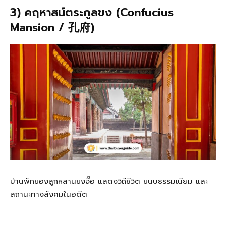
3) คฤหาสน์ตระกูลขง (Confucius
Mansion / 孔府)
บ้านพักของลูกหลานขงจื๊อ แสดงวิถีชีวิต ขนบธรรมเนียม และ
สถานะทางสังคมในอดีต