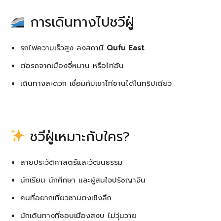
การเดินทางไปชวีฝู่
รถไฟความเร็วสูง ลงสถานี
Qufu East
ต่อรถจากเมืองจี่หนาน หรือไท่อัน
เดินทางสะดวก เชื่อมกับเขาไท่ซานได้ในทริปเดียว
ชวีฝู่เหมาะกับใคร?
สายประวัติศาสตร์และวัฒนธรรม
นักเรียน นักศึกษา และผู้สนใจปรัชญาจีน
คนที่อยากเที่ยวซานตงเชิงลึก
นักเดินทางที่ชอบเมืองสงบ ไม่วุ่นวาย