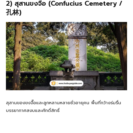
2) สุสานขงจื๊อ (Confucius Cemetery /
孔林)
สุสานของขงจื๊อและลูกหลานหลายชั่วอายุคน พื้นที่กว้างร่มรื่น
บรรยากาศสงบและศักดิ์สิทธิ์