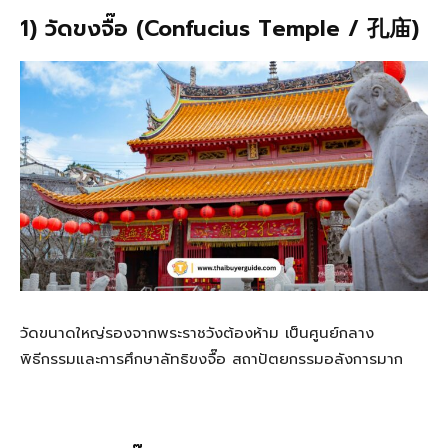
1) วัดขงจื๊อ (Confucius Temple / 孔庙)
วัดขนาดใหญ่รองจากพระราชวังต้องห้าม เป็นศูนย์กลาง
พิธีกรรมและการศึกษาลัทธิขงจื๊อ สถาปัตยกรรมอลังการมาก