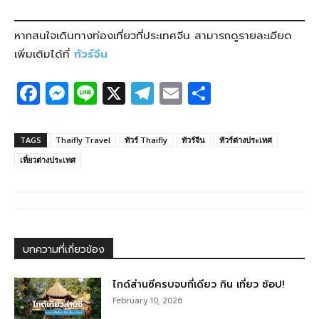
หากสนใจเดินทางท่องเที่ยวที่ประเทศจีน สามารถดูรายละเอียด
เพิ่มเติมได้ที่
ทัวร์จีน
F
M
Li
X
T
E
S
a
e
n
el
m
h
c
ss
e
e
ail
ar
TAGS
Thaifly Travel
ทัวร์ Thaifly
ทัวร์จีน
ทัวร์ต่างประเทศ
e
e
g
e
เที่ยวต่างประเทศ
b
n
ra
o
g
m
o
er
k
บทความที่เกี่ยวข้อง
ไกด์ส่านซีครบจบที่เดียว กิน เที่ยว ช้อป!
February 10, 2026