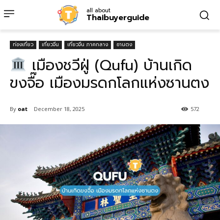
all about
Thaibuyerguide
ท่องเที่ยว
เที่ยวจีน
เที่ยวจีน ภาคกลาง
ซานตง
เมืองชวีฝู่ (Qufu) บ้านเกิด
ขงจื๊อ เมืองมรดกโลกแห่งซานตง
By
oat
December 18, 2025
572