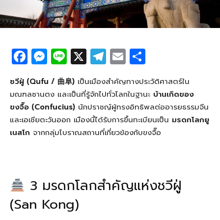
F
M
Li
X
T
E
S
a
e
n
el
m
h
c
ss
e
e
ail
ar
ชวีฝู่ (Qufu / 曲阜)
เป็นเมืองสำคัญทางประวัติศาสตร์ใน
มณฑลซานตง และเป็นที่รู้จักไปทั่วโลกในฐานะ
บ้านเกิดของ
e
e
g
e
ขงจื๊อ (Confucius)
นักปราชญ์ผู้ทรงอิทธิพลต่ออารยธรรมจีน
b
n
ra
และเอเชียตะวันออก เมืองนี้ได้รับการขึ้นทะเบียนเป็น
มรดกโลกยู
o
g
m
เนสโก
จากกลุ่มโบราณสถานที่เกี่ยวข้องกับขงจื๊อ
o
er
k
3 มรดกโลกสำคัญแห่งชวีฝู่
(San Kong)