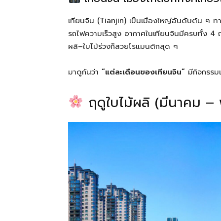
e
e
g
e
เทียนจิน (Tianjin) เป็นเมืองใหญ่อันดับต้น ๆ ท
b
n
ra
รถไฟความเร็วสูง อากาศในเทียนจินมีครบทั้ง 4 
o
g
m
ผลิ–ใบไม้ร่วงก็สวยโรแมนติกสุด ๆ
o
er
k
มาดูกันว่า
“แต่ละเดือนของเทียนจิน”
มีกิจกรรมแ
ฤดูใบไม้ผลิ (มีนาคม 