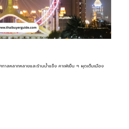
เทศกาลหลากหลายและร้านน้ำแข็ง คาเฟ่เย็น ๆ ผุดเต็มเมือง