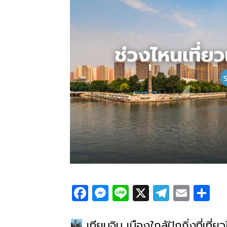
F
M
Li
X
T
E
S
a
e
n
el
m
h
c
ss
e
e
ail
ar
เทียนจิน เมืองใกล้ปักกิ่งที่เที่ย