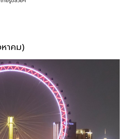
) ถ่ายรูปสวยๆ
ิงหาคม)