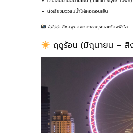
เดินเล่นย่านอิตาเลียน (Italian Style Town
นั่งเรือชมวิวแม่น้ำไห่เหอตอนเย็น
ไฮไลต์:
สีชมพูของดอกซากุระและท้องฟ้าใส
ฤดูร้อน (มิถุนายน – ส