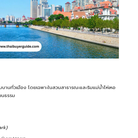
ิ่มบานทั่วเมือง โดยเฉพาะในสวนสาธารณะและริมแม่น้ำไห่เหอ
วัฒนธรรม
ark)