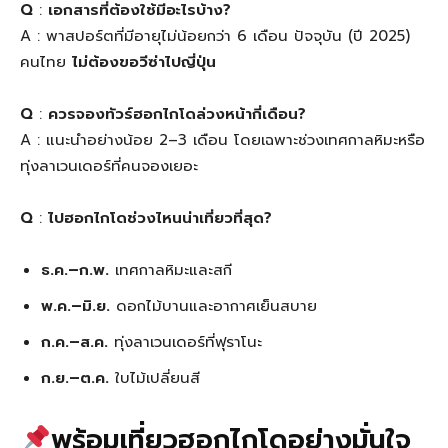
Q
:
เอกสารที่ต้องใช้มีอะไรบ้าง?
A : พาสปอร์ตที่มีอายุไม่น้อยกว่า 6 เดือน ปัจจุบัน (ปี 2025)
คนไทย
ไม่ต้องขอวีซ่าไปญี่ปุ่น
Q
:
ควรจองทัวร์ฮอกไกโดล่วงหน้ากี่เดือน?
A : แนะนำอย่างน้อย 2–3 เดือน โดยเฉพาะช่วงเทศกาลหิมะหรือ
ทุ่งลาเวนเดอร์ที่คนจองเยอะ
Q
:
ไปฮอกไกโดช่วงไหนน่าเที่ยวที่สุด?
ธ.ค.–ก.พ.
เทศกาลหิมะและสกี
พ.ค.–มิ.ย.
ดอกไม้บานและอากาศเย็นสบาย
ก.ค.–ส.ค.
ทุ่งลาเวนเดอร์ที่ฟุราโนะ
ก.ย.–ต.ค.
ใบไม้เปลี่ยนสี
พร้อมเที่ยวฮอกไกโดอย่างมั่นใจ