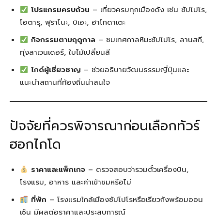
โปรแกรมครบถ้วน
– เที่ยวครบทุกเมืองดัง เช่น ซัปโปโร,
โอตารุ, ฟุราโนะ, บิเอะ, ฮาโกดาเตะ
กิจกรรมตามฤดูกาล
– ชมเทศกาลหิมะซัปโปโร, ลานสกี,
ทุ่งลาเวนเดอร์, ใบไม้เปลี่ยนสี
ไกด์ผู้เชี่ยวชาญ
– ช่วยอธิบายวัฒนธรรมญี่ปุ่นและ
แนะนำสถานที่ท้องถิ่นน่าสนใจ
ปัจจัยที่ควรพิจารณาก่อนเลือกทัวร์
ฮอกไกโด
ราคาและแพ็กเกจ
– ตรวจสอบว่ารวมตั๋วเครื่องบิน,
โรงแรม, อาหาร และค่าเข้าชมหรือไม่
ที่พัก
– โรงแรมใกล้เมืองซัปโปโรหรือเรียวกังพร้อมออน
เซ็น มีผลต่อราคาและประสบการณ์