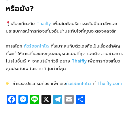
หรือยัง?
เลือกเที่ยวกับ
Thaifly
เพื่อสัมผัสบริการระดับมืออาชีพและ
ประสบการณ์การท่องเที่ยวอันน่าประทับใจที่คุณจะต้องหลงรัก
การเลือก
ทัวร์ฮอกไกโด
ที่เหมาะสมกับตัวเองถือเป็นเรื่องสำคัญ
ที่จะทำให้การเที่ยวของคุณสมบูรณ์แบบที่สุด และติดตามข่าวสาร
โปรโมชั่นดี ๆ จากบริษัททัวร์ อย่าง
Thaifly
เพื่อการท่องเที่ยว
สุดประทับใจ ในราคาที่คุ้มค่าที่สุด
สำรวจโปรแกรมทัวร์ แพ็กเกจ
ทัวร์ฮอกไกโด
ที่
Thaifly.com
F
M
Li
X
T
E
S
a
e
n
el
m
h
c
ss
e
e
ail
ar
e
e
g
e