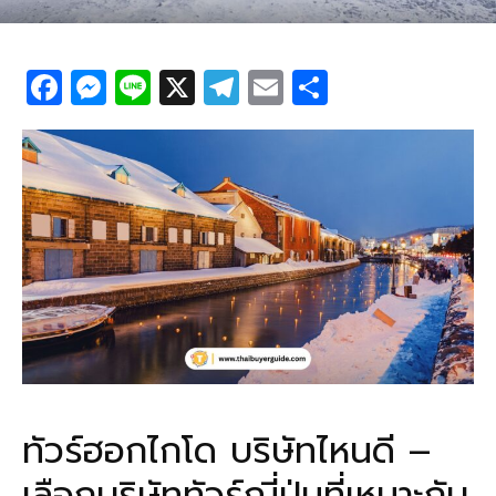
F
M
Li
X
T
E
S
a
e
n
el
m
h
c
ss
e
e
ail
ar
e
e
g
e
b
n
ra
o
g
m
o
er
k
ทัวร์ฮอกไกโด บริษัทไหนดี –
เลือกบริษัททัวร์ญี่ปุ่นที่เหมาะกับ