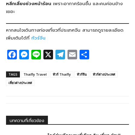
หลีกเลี่ยงช่วงหน้าร้อน
เพราะอากาศร้อนชื้น และคนค่อนข้าง
เยอะ
หากสนใจเดินทางท่องเที่ยวที่ประเทศจีน สามารถดูรายละเอียด
เพิ่มเติมได้ที่
ทัวร์จีน
F
M
Li
X
T
E
S
a
e
n
el
m
h
c
ss
e
e
ail
ar
TAGS
Thaifly Travel
ทัวร์ Thaifly
ทัวร์จีน
ทัวร์ต่างประเทศ
e
e
g
e
เที่ยวต่างประเทศ
b
n
ra
o
g
m
o
er
k
บทความที่เกี่ยวข้อง