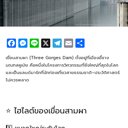
F
M
Li
X
T
E
S
a
e
n
el
m
h
c
ss
e
e
ail
ar
เขื่อนสามผา (Three Gorges Dam) ตั้งอยู่ที่เมืองอี้ชาง
มณฑลหูเป่ย คือหนึ่งในโครงการวิศวกรรมที่ยิ่งใหญ่ที่สุดในโลก
e
e
g
e
และเป็นแลนด์มาร์กที่นักท่องเที่ยวสายธรรมชาติ–ประวัติศาสตร์
b
n
ra
ไม่ควรพลาด
o
g
m
o
er
k
⭐ ไฮไลต์ของเขื่อนสามผา