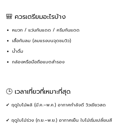
🎒 ควรเตรียมอะไรบ้าง
หมวก / แว่นกันแดด / ครีมกันแดด
เสื้อกันลม (ลมแรงบนจุดชมวิว)
น้ำดื่ม
กล้องหรือมือถือแบตสำรอง
🕒 เวลาเที่ยวที่เหมาะที่สุด
✔ ฤดูใบไม้ผลิ (มี.ค.–พ.ค.) อากาศกำลังดี วิวเขียวสด
✔ ฤดูใบไม้ร่วง (ก.ย.–พ.ย.) อากาศเย็น ใบไม้เริ่มเปลี่ยนสี