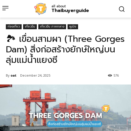
all about
Thaibuyerguide
ท่องเที่ยว
เที่ยวจีน
เที่ยวจีน ภาคกลาง
หูเป่ย
🏞️ เขื่อนสามผา (Three Gorges
Dam) สิ่งก่อสร้างยักษ์ใหญ่บน
ลุ่มแม่น้ำแยงซี
By
oat
December 24, 2025
576