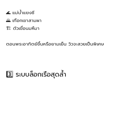
🌊 แม่น้ำแยงซี
🌄 เทือกเขาสามผา
🏗 ตัวเขื่อนมหึมา
ตอนพระอาทิตย์ขึ้นหรือยามเย็น วิวจะสวยเป็นพิเศษ
3️⃣ ระบบล็อกเรือสุดล้ำ