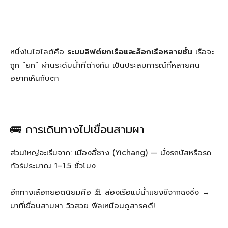
หนึ่งในไฮไลต์คือ
ระบบลิฟต์ยกเรือและล็อกเรือหลายชั้น
เรือจะ
ถูก “ยก” ผ่านระดับน้ำที่ต่างกัน เป็นประสบการณ์ที่หลายคน
อยากเห็นกับตา
🚌 การเดินทางไปเขื่อนสามผา
ส่วนใหญ่จะเริ่มจาก: เมืองอี้ชาง (Yichang) — นั่งรถบัสหรือรถ
ทัวร์ประมาณ 1–1.5 ชั่วโมง
อีกทางเลือกยอดนิยมคือ 🚢 ล่องเรือแม่น้ำแยงซีจากฉงชิ่ง →
มาที่เขื่อนสามผา วิวสวย ฟีลเหมือนดูสารคดี!