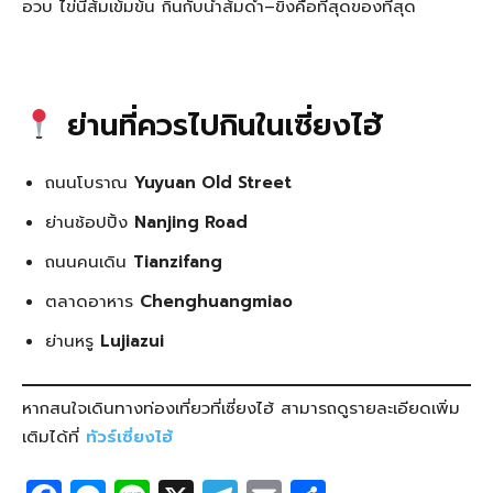
อวบ ไข่นี่ส้มเข้มข้น กินกับน้ำส้มดำ–ขิงคือที่สุดของที่สุด
ย่านที่ควรไปกินในเซี่ยงไฮ้
ถนนโบราณ
Yuyuan Old Street
ย่านช้อปปิ้ง
Nanjing Road
ถนนคนเดิน
Tianzifang
ตลาดอาหาร
Chenghuangmiao
ย่านหรู
Lujiazui
หากสนใจเดินทางท่องเที่ยวที่เซี่ยงไฮ้ สามารถดูรายละเอียดเพิ่ม
เติมได้ที่
ทัวร์เซี่ยงไฮ้