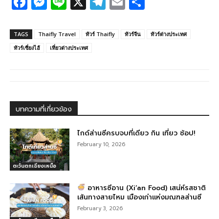
F
M
Li
X
T
E
S
a
e
n
el
m
h
c
ss
e
e
ail
ar
TAGS
Thaifly Travel
ทัวร์ Thaifly
ทัวร์จีน
ทัวร์ต่างประเทศ
e
e
g
e
ทัวร์เซี่ยงไฮ้
เที่ยวต่างประเทศ
b
n
ra
o
g
m
o
er
k
บทความที่เกี่ยวข้อง
ไกด์ส่านซีครบจบที่เดียว กิน เที่ยว ช้อป!
February 10, 2026
ตะวันตกเฉียงเหนือ
อาหารซีอาน (Xi’an Food) เสน่ห์รสชาติ
เส้นทางสายไหม เมืองเก่าแห่งมณฑลส่านซี
February 3, 2026