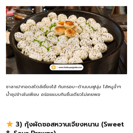
ซาลาเปาทอดสไตล์เซี่ยงไฮ้ ก้นกรอบ–ด้านบนฟูนุ่ม ไส้หมูฉ่ำๆ
น้ำซุปข้างในเพียบ อร่อยแบบกินชิ้นเดียวไม่เคยพอ
3) กุ้งผัดซอสหวานเจียงหนาน (Sweet