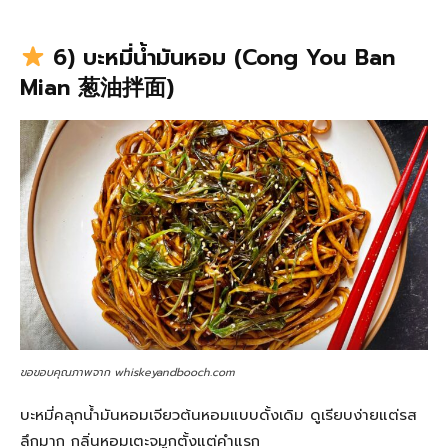
6) บะหมี่น้ำมันหอม (Cong You Ban
Mian 葱油拌面)
ขอขอบคุณภาพจาก whiskeyandbooch.com
บะหมี่คลุกน้ำมันหอมเจียวต้นหอมแบบดั้งเดิม ดูเรียบง่ายแต่รส
ลึกมาก กลิ่นหอมเตะจมูกตั้งแต่คำแรก