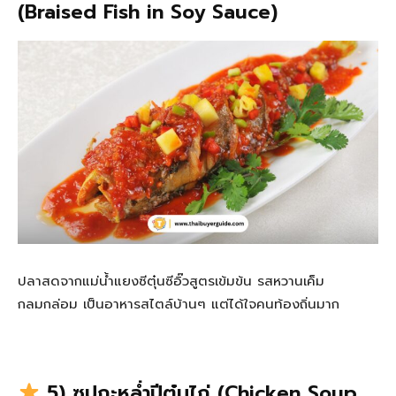
(Braised Fish in Soy Sauce)
ปลาสดจากแม่น้ำแยงซีตุ๋นซีอิ๊วสูตรเข้มข้น รสหวานเค็ม
กลมกล่อม เป็นอาหารสไตล์บ้านๆ แต่ได้ใจคนท้องถิ่นมาก
5) ซุปกะหล่ำปีตุ๋นไก่ (Chicken Soup