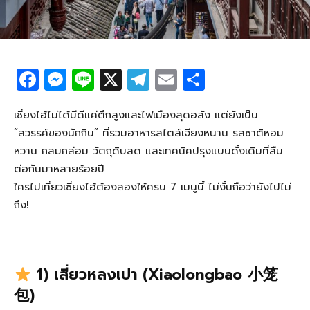
F
M
Li
X
T
E
S
a
e
n
el
m
h
c
ss
e
e
ail
ar
เซี่ยงไฮ้ไม่ได้มีดีแค่ตึกสูงและไฟเมืองสุดอลัง แต่ยังเป็น
“สวรรค์ของนักกิน” ที่รวมอาหารสไตล์เจียงหนาน รสชาติหอม
e
e
g
e
หวาน กลมกล่อม วัตถุดิบสด และเทคนิคปรุงแบบดั้งเดิมที่สืบ
b
n
ra
ต่อกันมาหลายร้อยปี
o
g
m
ใครไปเที่ยวเซี่ยงไฮ้ต้องลองให้ครบ 7 เมนูนี้ ไม่งั้นถือว่ายังไปไม่
o
er
ถึง!
k
1) เสี่ยวหลงเปา (Xiaolongbao 小笼
包)