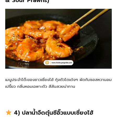
& Sour Prawns)
เมนูประจำโต๊ะของชาวเซี่ยงไฮ้ กุ้งตัวโตเด้งๆ ผัดกับซอสหวานอม
เปรี้ยว กลิ่นหอมเฉพาะตัว สีสันสวยน่าทาน
4) ปลาน้ำจืดตุ๋นซีอิ๊วแบบเซี่ยงไฮ้