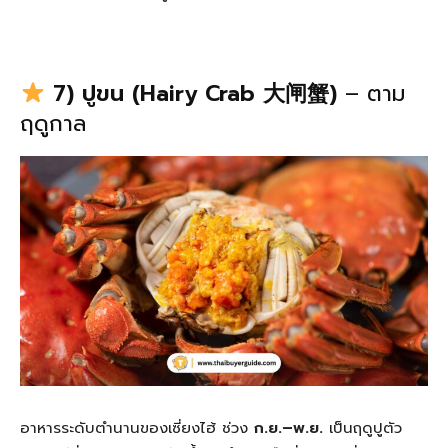
7) ปูขน (Hairy Crab 大闸蟹)
– ตาม
ฤดูกาล
อาหารระดับตำนานของเซี่ยงไฮ้ ช่วง
ก.ย.–พ.ย.
เป็นฤดูปูตัว