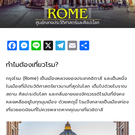
F
M
Li
X
T
E
S
a
e
n
el
m
h
c
ss
e
e
ail
ar
ทำไมต้องเที่ยวโรม?
e
e
g
e
กรุงโรม (Rome) เป็นเมืองหลวงของประเทศอิตาลี และเป็นหนึ่ง
b
n
ra
ในเมืองที่มีประวัติศาสตร์ยาวนานที่สุดในโลก เต็มไปด้วยโบราณ
o
g
m
สถาน ศิลปะระดับโลก และกลิ่นอายของจักรวรรดิโรมันที่ยังคง
o
er
หลงเหลืออยู่ในทุกมุมเมือง ด้วยเหตุนี้ โรมจึงกลายเป็นเมืองท่อง
k
เที่ยวยอดนิยมที่ไม่ควรพลาดหากคุณมาเที่ยวอิตาลี