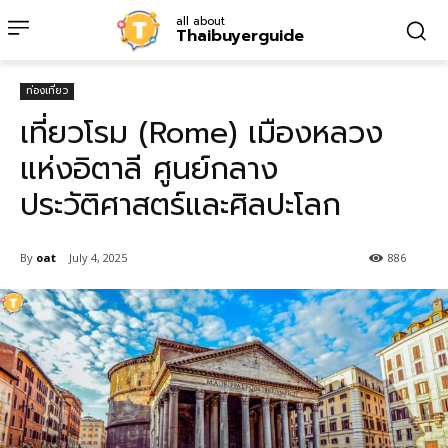
all about
Thaibuyerguide
ท่องเที่ยว
เที่ยวโรม (Rome) เมืองหลวง
แห่งอิตาลี ศูนย์กลาง
ประวัติศาสตร์และศิลปะโลก
By
oat
July 4, 2025
886