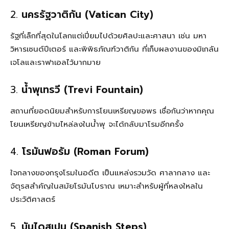
2.
นครรัฐวาติกัน (Vatican City)
รัฐที่เล็กที่สุดในโลกแต่เปี่ยมไปด้วยศิลปะและศาสนา เช่น มหา
วิหารเซนต์ปีเตอร์ และพิพิธภัณฑ์วาติกัน ที่เก็บผลงานของมิเกลัน
เจโลและราฟาเอลไว้มากมาย
3.
น้ำพุเทรวี (Trevi Fountain)
สถานที่ยอดนิยมสำหรับการโยนเหรียญขอพร เชื่อกันว่าหากคุณ
โยนเหรียญข้ามไหล่ลงในน้ำพุ จะได้กลับมาโรมอีกครั้ง
4.
โรมันฟอรัม (Roman Forum)
ใจกลางของกรุงโรมในอดีต เป็นแหล่งรวมวัด ศาลากลาง และ
จัตุรสสำคัญในสมัยโรมันโบราณ เหมาะสำหรับผู้ที่หลงใหลใน
ประวัติศาสตร์
5.
บันไดสเปน (Spanish Steps)