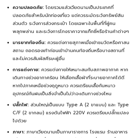
ความปลอดภัย:
โดยรวมแล้วเวียดนามเป็นประเทศที่
ปลอดภัยสำหรับนักท่องเที่ยว แต่ควรระมัดระวังทรัพย์สิน
ส่วนตัว ระวังการล้วงกระเป๋า โดยเฉพาะในพื้นที่ที่ผู้คน
พลุกพล่าน และระวังการโกงราคาจากแท็กซี่หรือร้านค้าต่างๆ
มารยาทท้องถิ่น:
ควรแต่งกายสุภาพเมื่อเข้าชมวัดหรือศาสน
สถาน ถอดรองเท้าก่อนเข้าบ้านคนท้องถิ่นหรือบางสถานที่
และไม่ควรสัมผัสศีรษะผู้อื่น
การแต่งกาย:
ควรแต่งกายให้เหมาะสมกับสภาพอากาศ หาก
เดินทางช่วงอากาศร้อน ให้เลือกเสื้อผ้าที่ระบายอากาศได้ดี
หากไปภาคเหนือช่วงฤดูหนาว ควรเตรียมเสื้อกันหนาว
อุปกรณ์กันฝนเป็นสิ่งจำเป็นไม่ว่าจะเดินทางช่วงไหน
ปลั๊กไฟ:
ส่วนใหญ่เป็นแบบ Type A (2 ขาแบน) และ Type
C/F (2 ขากลม) แรงดันไฟฟ้า 220V ควรเตรียมปลั๊กแปลง
ไปด้วย
ภาษา:
ภาษาเวียดนามเป็นภาษาราชการ โรงแรม ร้านอาหาร