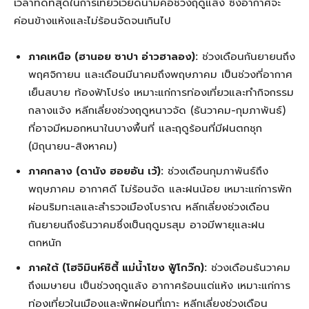
เวลาที่ดีที่สุดในการเที่ยวเวียดนามคือช่วงฤดูแล้ง ซึ่งอากาศจะ
ค่อนข้างแห้งและไม่ร้อนจัดจนเกินไป
ภาคเหนือ (ฮานอย ซาปา อ่าวฮาลอง):
ช่วงเดือนกันยายนถึง
พฤศจิกายน และเดือนมีนาคมถึงพฤษภาคม เป็นช่วงที่อากาศ
เย็นสบาย ท้องฟ้าโปร่ง เหมาะแก่การท่องเที่ยวและทำกิจกรรม
กลางแจ้ง หลีกเลี่ยงช่วงฤดูหนาวจัด (ธันวาคม-กุมภาพันธ์)
ที่อาจมีหมอกหนาในบางพื้นที่ และฤดูร้อนที่มีฝนตกชุก
(มิถุนายน-สิงหาคม)
ภาคกลาง (ดานัง ฮอยอัน เว้):
ช่วงเดือนกุมภาพันธ์ถึง
พฤษภาคม อากาศดี ไม่ร้อนจัด และฝนน้อย เหมาะแก่การพัก
ผ่อนริมทะเลและสำรวจเมืองโบราณ หลีกเลี่ยงช่วงเดือน
กันยายนถึงธันวาคมซึ่งเป็นฤดูมรสุม อาจมีพายุและฝน
ตกหนัก
ภาคใต้ (โฮจิมินห์ซิตี้ แม่น้ำโขง ฟู้โกว๊ก):
ช่วงเดือนธันวาคม
ถึงเมษายน เป็นช่วงฤดูแล้ง อากาศร้อนแต่แห้ง เหมาะแก่การ
ท่องเที่ยวในเมืองและพักผ่อนที่เกาะ หลีกเลี่ยงช่วงเดือน