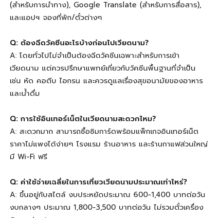
(สำหรับการนำทาง), Google Translate (สำหรับการสื่อสาร),
และแอปฯ จองที่พัก/ตั๋วต่างๆ
Q: ต้องฉีดวัคซีนอะไรบ้างก่อนไปเวียดนาม?
A: โดยทั่วไปไม่จำเป็นต้องฉีดวัคซีนเฉพาะสำหรับการเข้า
เวียดนาม แต่ควรปรึกษาแพทย์เกี่ยวกับวัคซีนพื้นฐานที่จำเป็น
เช่น หัด คอตีบ ไอกรน และควรดูแลเรื่องสุขอนามัยของอาหาร
และน้ำดื่ม
Q: การใช้อินเทอร์เน็ตในเวียดนามสะดวกไหม?
A: สะดวกมาก สามารถซื้อซิมการ์ดพร้อมแพ็กเกจอินเทอร์เน็ต
ราคาไม่แพงได้ง่ายๆ โรงแรม ร้านอาหาร และร้านกาแฟส่วนใหญ่
มี Wi-Fi ฟรี
Q: ค่าใช้จ่ายเฉลี่ยในการเที่ยวเวียดนามประมาณเท่าไหร่?
A: ขึ้นอยู่กับสไตล์ งบประหยัดประมาณ 600-1,400 บาทต่อวัน
งบกลางๆ ประมาณ 1,800-3,500 บาทต่อวัน ไม่รวมตั๋วเครื่อง