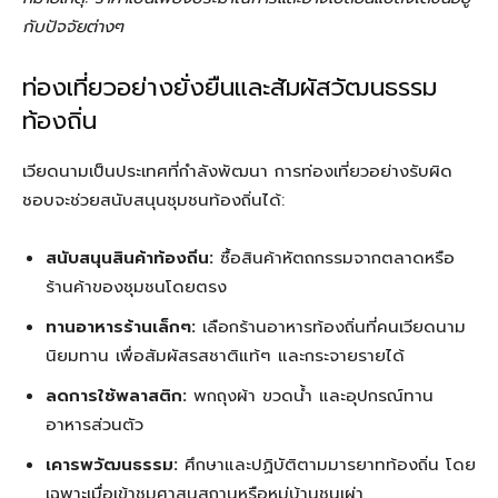
กับปัจจัยต่างๆ
ท่องเที่ยวอย่างยั่งยืนและสัมผัสวัฒนธรรม
ท้องถิ่น
เวียดนามเป็นประเทศที่กำลังพัฒนา การท่องเที่ยวอย่างรับผิด
ชอบจะช่วยสนับสนุนชุมชนท้องถิ่นได้:
สนับสนุนสินค้าท้องถิ่น:
ซื้อสินค้าหัตถกรรมจากตลาดหรือ
ร้านค้าของชุมชนโดยตรง
ทานอาหารร้านเล็กๆ:
เลือกร้านอาหารท้องถิ่นที่คนเวียดนาม
นิยมทาน เพื่อสัมผัสรสชาติแท้ๆ และกระจายรายได้
ลดการใช้พลาสติก:
พกถุงผ้า ขวดน้ำ และอุปกรณ์ทาน
อาหารส่วนตัว
เคารพวัฒนธรรม:
ศึกษาและปฏิบัติตามมารยาทท้องถิ่น โดย
เฉพาะเมื่อเข้าชมศาสนสถานหรือหมู่บ้านชนเผ่า