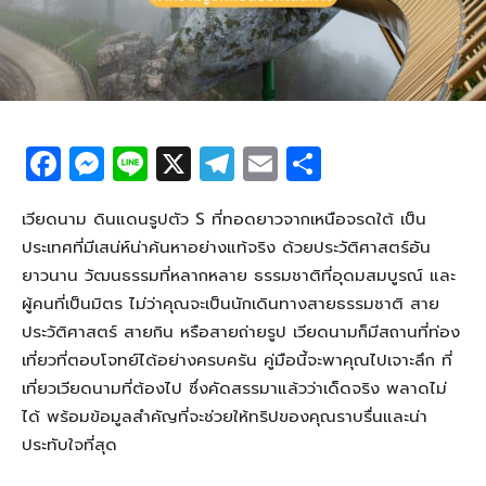
F
M
Li
X
T
E
S
a
e
n
el
m
h
c
ss
e
e
ail
ar
เวียดนาม ดินแดนรูปตัว S ที่ทอดยาวจากเหนือจรดใต้ เป็น
ประเทศที่มีเสน่ห์น่าค้นหาอย่างแท้จริง ด้วยประวัติศาสตร์อัน
e
e
g
e
ยาวนาน วัฒนธรรมที่หลากหลาย ธรรมชาติที่อุดมสมบูรณ์ และ
b
n
ra
ผู้คนที่เป็นมิตร ไม่ว่าคุณจะเป็นนักเดินทางสายธรรมชาติ สาย
o
g
m
ประวัติศาสตร์ สายกิน หรือสายถ่ายรูป เวียดนามก็มีสถานที่ท่อง
o
er
เที่ยวที่ตอบโจทย์ได้อย่างครบครัน คู่มือนี้จะพาคุณไปเจาะลึก ที่
เที่ยวเวียดนามที่ต้องไป ซึ่งคัดสรรมาแล้วว่าเด็ดจริง พลาดไม่
k
ได้ พร้อมข้อมูลสำคัญที่จะช่วยให้ทริปของคุณราบรื่นและน่า
ประทับใจที่สุด