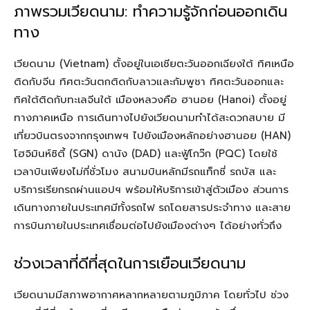
ภาพรวมเวียดนาม: ทำความรู้จักก่อนออกเดิน
ทาง
เวียดนาม (Vietnam) ตั้งอยู่ในเอเชียตะวันออกเฉียงใต้ ทิศเหนือ
ติดกับจีน ทิศตะวันตกติดกับลาวและกัมพูชา ทิศตะวันออกและ
ทิศใต้ติดกับทะเลจีนใต้ เมืองหลวงคือ ฮานอย (Hanoi) ตั้งอยู่
ทางภาคเหนือ การเดินทางไปยังเวียดนามทำได้สะดวกสบาย มี
เที่ยวบินตรงจากกรุงเทพฯ ไปยังเมืองหลักอย่างฮานอย (HAN)
โฮจิมินห์ซิตี้ (SGN) ดานัง (DAD) และฟู้โกว๊ก (PQC) โดยใช้
เวลาบินเพียงไม่กี่ชั่วโมง สนามบินหลักมีรถแท็กซี่ รถบัส และ
บริการเรียกรถผ่านแอปฯ พร้อมให้บริการเข้าสู่ตัวเมือง ส่วนการ
เดินทางภายในประเทศมีทั้งรถไฟ รถโดยสารประจำทาง และสาย
การบินภายในประเทศเชื่อมต่อไปยังเมืองต่างๆ ได้อย่างทั่วถึง
ช่วงเวลาที่ดีที่สุดในการเยือนเวียดนาม
เวียดนามมีสภาพอากาศหลากหลายตามภูมิภาค โดยทั่วไป ช่วง