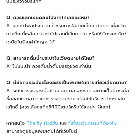
บินระหว่างประเทศ
Q: ควรแลกเงินดองไปจากไทยเยอะไหม?
A: แลกไปพอประมาณสำหรับการใช้จ่ายเล็กๆ น้อยๆ เมื่อเดิน
ทางถึง ที่เหลือสามารถไปแลกที่เวียดนาม หรือใช้บัตรเครดิต/
เดบิตในร้านค้าใหญ่ๆ ได้
Q: สามารถดื่มน้ำประปาในเวียดนามได้ไหม?
A: ไม่แนะนำ ควรดื่มน้ำดื่มบรรจุขวดเท่านั้น
Q: มีข้อควรระวังเรื่องอะไรเป็นพิเศษในการเที่ยวเวียดนาม?
A: ระวังการจราจรเมื่อข้ามถนน ต่อรองราคาอย่างเป็นมิตรเมื่อ
ซื้อของในตลาด และตรวจสอบราคาก่อนใช้บริการต่างๆ เช่น
แท็กซี่ (ควรเลือกแท็กซี่ที่มีมิเตอร์หรือใช้แอปฯ Grab)
หากสนใจ
Thaifly
ทัวร์จีน
และ
ที่เที่ยวเวียดนามที่ต้องไป
สามารถดูข้อมูลเพิ่มเติมได้ที่เว็บไซต์