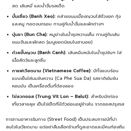
สด เส้นหมี่ และน้ำจิ้มรสเด็ด
บั๋นเซี่ยว (Banh Xeo):
คล้ายขนมเบื้องญวนไส้ถั่วงอก กุ้ง
และหมู ทอดจนกรอบ ทานคู่กับน้ำจิ้มและผักต่างๆ
บุ๋นชา (Bun Cha):
หมูย่างในน้ำซุปหวานเค็ม ทานคู่กับเส้น
ขนมจีนและผักสด (เมนูยอดนิยมในฮานอย)
ก๋วยจั๊บญวน (Banh Canh):
เส้นหนึบหนับในน้ำซุปข้นๆ ใส่
เนื้อสัตว์และลูกชิ้น
กาแฟเวียดนาม (Vietnamese Coffee):
มีทั้งแบบร้อน
แบบเย็นใส่นมข้นหวาน (Ca Phe Sua Da) รสชาติเข้มข้น
หอมมัน เป็นเครื่องดื่มที่ต้องลอง
ไข่ลวกซอส (Trung Vit Lon – Balut):
สำหรับนักท่อง
เที่ยวสายลุย เป็นไข่เป็ดที่มีตัวอ่อนอยู่ข้างใน ราดซอสปรุงรส
การทานอาหารริมทาง (Street Food) เป็นประสบการณ์ที่น่า
สนใจในเวียดนาม แต่อย่าลืมเลือกร้านที่ดูสะอาดและมีคนท้องถิ่น