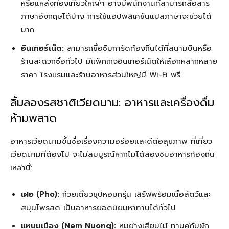
หรือแหล่งท่องเที่ยวใหญ่ๆ อาจมีพนักงานที่สามารถสื่อสาร
ภาษาอังกฤษได้บ้าง การใช้แอปพลิเคชันแปลภาษาจะช่วยได้
มาก
อินเทอร์เน็ต:
สามารถซื้อซิมการ์ดท้องถิ่นได้ที่สนามบินหรือ
ร้านสะดวกซื้อทั่วไป มีแพ็กเกจอินเทอร์เน็ตให้เลือกหลากหลาย
ราคา โรงแรมและร้านอาหารส่วนใหญ่มี Wi-Fi ฟรี
ลิ้มลองรสชาติเวียดนาม: อาหารและเครื่องดื่ม
ห้ามพลาด
อาหารเวียดนามขึ้นชื่อเรื่องความอร่อยและดีต่อสุขภาพ ที่เที่ยว
เวียดนามที่ต้องไป จะไม่สมบูรณ์หากไม่ได้ลองชิมอาหารท้องถิ่น
เหล่านี้:
เฝอ (Pho):
ก๋วยเตี๋ยวซุปหอมกรุ่น เสิร์ฟพร้อมเนื้อสัตว์และ
สมุนไพรสด เป็นอาหารยอดนิยมหาทานได้ทั่วไป
แหนมเนือง (Nem Nuong):
หมูย่างเสียบไม้ ทานคู่กับผัก