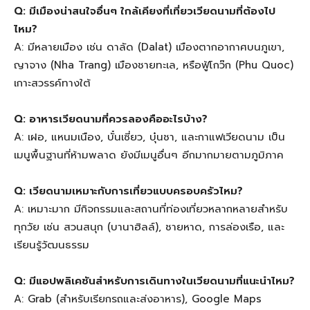
Q: มีเมืองน่าสนใจอื่นๆ ใกล้เคียงที่เที่ยวเวียดนามที่ต้องไป
ไหม?
A: มีหลายเมือง เช่น ดาลัด (Dalat) เมืองตากอากาศบนภูเขา,
ญาจาง (Nha Trang) เมืองชายทะเล, หรือฟู้โกว๊ก (Phu Quoc)
เกาะสวรรค์ทางใต้
Q: อาหารเวียดนามที่ควรลองคืออะไรบ้าง?
A: เฝอ, แหนมเนือง, บั๋นเซี่ยว, บุ๋นชา, และกาแฟเวียดนาม เป็น
เมนูพื้นฐานที่ห้ามพลาด ยังมีเมนูอื่นๆ อีกมากมายตามภูมิภาค
Q: เวียดนามเหมาะกับการเที่ยวแบบครอบครัวไหม?
A: เหมาะมาก มีกิจกรรมและสถานที่ท่องเที่ยวหลากหลายสำหรับ
ทุกวัย เช่น สวนสนุก (บานาฮิลล์), ชายหาด, การล่องเรือ, และ
เรียนรู้วัฒนธรรม
Q: มีแอปพลิเคชันสำหรับการเดินทางในเวียดนามที่แนะนำไหม?
A: Grab (สำหรับเรียกรถและส่งอาหาร), Google Maps