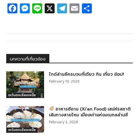
F
M
Li
X
T
E
S
a
e
n
el
m
h
c
ss
e
e
ail
ar
e
e
g
e
b
n
ra
o
g
m
บทความที่เกี่ยวข้อง
o
er
k
ไกด์ส่านซีครบจบที่เดียว กิน เที่ยว ช้อป!
February 10, 2026
ตะวันตกเฉียงเหนือ
อาหารซีอาน (Xi’an Food) เสน่ห์รสชาติ
เส้นทางสายไหม เมืองเก่าแห่งมณฑลส่านซี
February 3, 2026
ตะวันตกเฉียงเหนือ