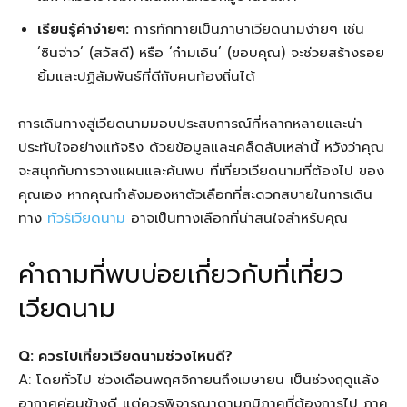
เรียนรู้คำง่ายๆ:
การทักทายเป็นภาษาเวียดนามง่ายๆ เช่น
‘ซินจ่าว’ (สวัสดี) หรือ ‘ก๋ามเอิน’ (ขอบคุณ) จะช่วยสร้างรอย
ยิ้มและปฏิสัมพันธ์ที่ดีกับคนท้องถิ่นได้
การเดินทางสู่เวียดนามมอบประสบการณ์ที่หลากหลายและน่า
ประทับใจอย่างแท้จริง ด้วยข้อมูลและเคล็ดลับเหล่านี้ หวังว่าคุณ
จะสนุกกับการวางแผนและค้นพบ ที่เที่ยวเวียดนามที่ต้องไป ของ
คุณเอง หากคุณกำลังมองหาตัวเลือกที่สะดวกสบายในการเดิน
ทาง
ทัวร์เวียดนาม
อาจเป็นทางเลือกที่น่าสนใจสำหรับคุณ
คำถามที่พบบ่อยเกี่ยวกับที่เที่ยว
เวียดนาม
Q: ควรไปเที่ยวเวียดนามช่วงไหนดี?
A: โดยทั่วไป ช่วงเดือนพฤศจิกายนถึงเมษายน เป็นช่วงฤดูแล้ง
อากาศค่อนข้างดี แต่ควรพิจารณาตามภูมิภาคที่ต้องการไป ภาค