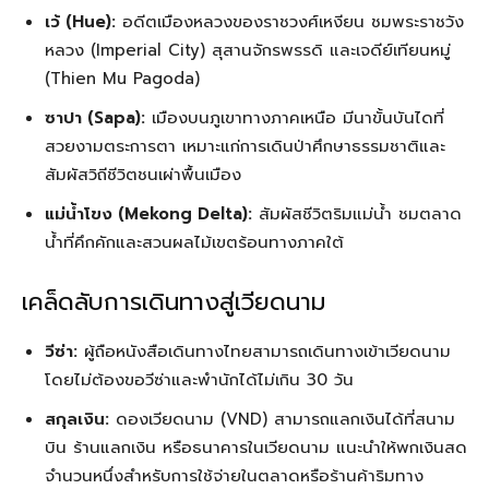
เว้ (Hue):
อดีตเมืองหลวงของราชวงศ์เหงียน ชมพระราชวัง
หลวง (Imperial City) สุสานจักรพรรดิ และเจดีย์เทียนหมู่
(Thien Mu Pagoda)
ซาปา (Sapa):
เมืองบนภูเขาทางภาคเหนือ มีนาขั้นบันไดที่
สวยงามตระการตา เหมาะแก่การเดินป่าศึกษาธรรมชาติและ
สัมผัสวิถีชีวิตชนเผ่าพื้นเมือง
แม่น้ำโขง (Mekong Delta):
สัมผัสชีวิตริมแม่น้ำ ชมตลาด
น้ำที่คึกคักและสวนผลไม้เขตร้อนทางภาคใต้
เคล็ดลับการเดินทางสู่เวียดนาม
วีซ่า:
ผู้ถือหนังสือเดินทางไทยสามารถเดินทางเข้าเวียดนาม
โดยไม่ต้องขอวีซ่าและพำนักได้ไม่เกิน 30 วัน
สกุลเงิน:
ดองเวียดนาม (VND) สามารถแลกเงินได้ที่สนาม
บิน ร้านแลกเงิน หรือธนาคารในเวียดนาม แนะนำให้พกเงินสด
จำนวนหนึ่งสำหรับการใช้จ่ายในตลาดหรือร้านค้าริมทาง