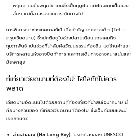
พฤษภาคมถึงพฤศจิกายนซึ่งเป็นฤดูฝน แม้ฝนจะตกเป็นช่วง
สั้นๆ แต่ก็อาจรบกวนการเดินทางได้
การพิจารณาช่วงเทศกาลก็เป็นสิ่งสำคัญ เทศกาลเต็ต (Tet –
ตรุษเวียดนาม) ซึ่งปกติอยู่ในช่วงปลายเดือนมกราคมถึง
กุมภาพันธ์ เป็นช่วงที่น่าสัมผัสวัฒนธรรมท้องถิ่น แต่ร้านค้าและ
บริการหลายแห่งอาจปิดทำการ และการเดินทางอาจหนาแน่นและ
มีราคาสูง
ที่เที่ยวเวียดนามที่ต้องไป: ไฮไลท์ที่ไม่ควร
พลาด
เวียดนามอัดแน่นไปด้วยสถานที่ท่องเที่ยวที่น่าสนใจมากมาย นี่
คือบางส่วนของ ที่เที่ยวเวียดนามที่ต้องไป ซึ่งเป็นที่นิยมและมี
เอกลักษณ์:
อ่าวฮาลอง (Ha Long Bay):
มรดกโลกของ UNESCO