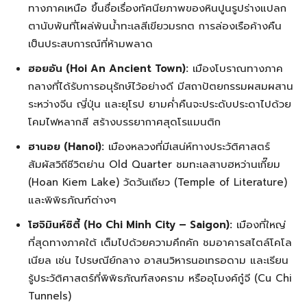
ทางภาคเหนือ ขึ้นชื่อเรื่องทัศนียภาพของหินปูนรูปร่างแปลก
ตานับพันที่โผล่พ้นน้ำทะเลสีเขียวมรกต การล่องเรือค้างคืน
เป็นประสบการณ์ที่ห้ามพลาด
ฮอยอัน (Hoi An Ancient Town):
เมืองโบราณทางภาค
กลางที่ได้รับการอนุรักษ์ไว้อย่างดี มีสถาปัตยกรรมผสมผสาน
ระหว่างจีน ญี่ปุ่น และยุโรป ยามค่ำคืนจะประดับประดาไปด้วย
โคมไฟหลากสี สร้างบรรยากาศสุดโรแมนติก
ฮานอย (Hanoi):
เมืองหลวงที่มีเสน่ห์ทางประวัติศาสตร์
สัมผัสวิถีชีวิตย่าน Old Quarter ชมทะเลสาบฮหว่านเกี๊ยม
(Hoan Kiem Lake) วัดวันเถียว (Temple of Literature)
และพิพิธภัณฑ์ต่างๆ
โฮจิมินห์ซิตี้ (Ho Chi Minh City – Saigon):
เมืองที่ใหญ่
ที่สุดทางภาคใต้ เต็มไปด้วยความคึกคัก ชมอาคารสไตล์โคโล
เนียล เช่น ไปรษณีย์กลาง อาสนวิหารนอเทรอดาม และเรียน
รู้ประวัติศาสตร์ที่พิพิธภัณฑ์สงคราม หรืออุโมงค์กู๋จี (Cu Chi
Tunnels)