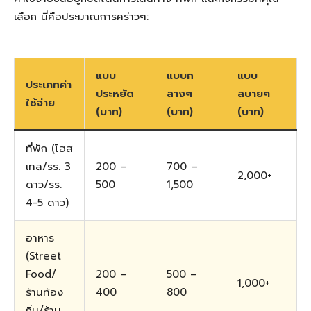
เลือก นี่คือประมาณการคร่าวๆ:
แบบ
แบบก
แบบ
ประเภทค่า
ประหยัด
ลางๆ
สบายๆ
ใช้จ่าย
(บาท)
(บาท)
(บาท)
ที่พัก (โฮส
เทล/รร. 3
200 –
700 –
2,000+
ดาว/รร.
500
1,500
4-5 ดาว)
อาหาร
(Street
Food/
200 –
500 –
1,000+
ร้านท้อง
400
800
ถิ่น/ร้าน