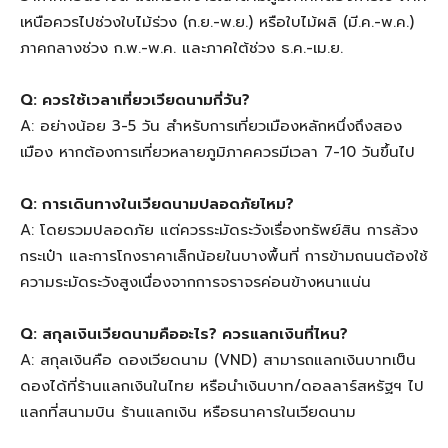
เหนือควรไปช่วงใบไม้ร่วง (ก.ย.-พ.ย.) หรือใบไม้ผลิ (มี.ค.-พ.ค.)
ภาคกลางช่วง ก.พ.-พ.ค. และภาคใต้ช่วง ธ.ค.-เม.ย.
Q: ควรใช้เวลาเที่ยวเวียดนามกี่วัน?
A: อย่างน้อย 3-5 วัน สำหรับการเที่ยวเมืองหลักหนึ่งถึงสอง
เมือง หากต้องการเที่ยวหลายภูมิภาคควรมีเวลา 7-10 วันขึ้นไป
Q: การเดินทางในเวียดนามปลอดภัยไหม?
A: โดยรวมปลอดภัย แต่ควรระมัดระวังเรื่องทรัพย์สิน การล้วง
กระเป๋า และการโกงราคาเล็กน้อยในบางพื้นที่ การข้ามถนนต้องใช้
ความระมัดระวังสูงเนื่องจากการจราจรค่อนข้างหนาแน่น
Q: สกุลเงินเวียดนามคืออะไร? ควรแลกเงินที่ไหน?
A: สกุลเงินคือ ดองเวียดนาม (VND) สามารถแลกเงินบาทเป็น
ดองได้ที่ร้านแลกเงินในไทย หรือนำเงินบาท/ดอลลาร์สหรัฐฯ ไป
แลกที่สนามบิน ร้านแลกเงิน หรือธนาคารในเวียดนาม