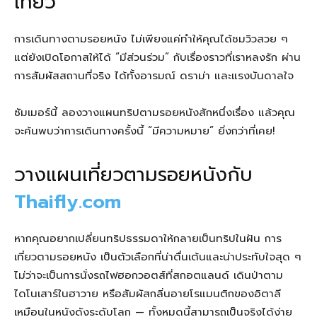
เที่ยว
การเดินทางตามรอยหนัง ไม่เพียงแค่ทำให้คุณได้ชมวิวสวย ๆ
แต่ยังเปิดโอกาสให้ได้ “มีส่วนร่วม” กับเรื่องราวที่เราหลงรัก ผ่าน
การสัมผัสสถานที่จริง ได้ทั้งอารมณ์ ดราม่า และแรงบันดาลใจ
ซัมเมอร์นี้ ลองวางแผนทริปตามรอยหนังสักหนึ่งเรื่อง แล้วคุณ
จะค้นพบว่าการเดินทางครั้งนี้ “มีความหมาย” ยิ่งกว่าที่เคย!
วางแผนเที่ยวตามรอยหนังกับ
Thaifly.com
หากคุณอยากเปลี่ยนทริปธรรมดาให้กลายเป็นทริปในฝัน การ
เที่ยวตามรอยหนัง เป็นตัวเลือกที่น่าตื่นเต้นและน่าประทับใจสุด ๆ
ไม่ว่าจะเป็นการนั่งรถไฟฮอกวอตส์ที่สกอตแลนด์ เดินป่าตาม
ไดโนเสาร์ในฮาวาย หรือสัมผัสกลิ่นอายโรแมนติกของอิตาลี
เหมือนในหนังดังระดับโลก — ทั้งหมดนี้สามารถเป็นจริงได้ง่าย