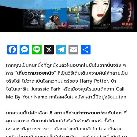
F
M
Li
X
T
E
S
a
e
n
el
m
h
c
ss
e
e
ail
ar
หากคุณเป็นคนหนึ่งที่ดูหนังแล้วฝันอยากไปยืนในฉากนั้นจริง ๆ
การ “
เที่ยวตามรอยหนัง
” ก็เป็นวิธีเติมเต็มความฝันให้กลายเป็น
e
e
g
e
จริงได้! ไม่ว่าจะเป็นโลกเวทมนตร์ของ Harry Potter, ป่า
b
n
ra
ไดโนเสาร์ใน Jurassic Park หรือเมืองสุดโรแมนติกจาก Call
o
g
m
Me By Your Name ทุกโลเคชั่นในหนังเหล่านี้มีอยู่จริงบนโลก
o
er
บทความนี้ได้คัดเลือก
8 สถานที่ถ่ายทำภาพยนตร์ระดับโลก
ที่
k
คุณสามารถเดินทางไปเยือนได้จริงในช่วงซัมเมอร์ ทั้งวิว
ธรรมชาติสุดตระการตา เมืองเก่าแก่ที่สวยจับใจ ไปจนถึงฉาก
ระดับตำนานที่คุณเคยเห็นในโรงหนัง — พร้อมแล้วหรือยัง? มา