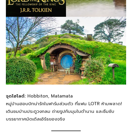
จุดไฮไลต์:
Hobbiton, Matamata
หมู่บ้านฮอบบิทน่ารักในฟาร์มส่วนตัว ที่แฟน LOTR ห้ามพลาด!
เดินชมบ้านประตูวงกลม ถ่ายรูปกับมุมในตำนาน และซึมซับ
บรรยากาศมิดเดิลเอิร์ธของจริง