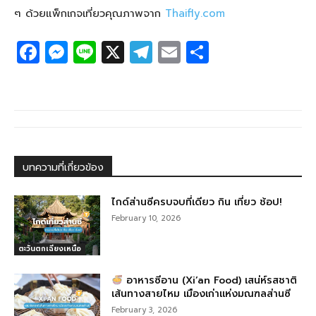
ๆ ด้วยแพ็กเกจเที่ยวคุณภาพจาก
Thaifly.com
F
M
Li
X
T
E
S
a
e
n
el
m
h
c
ss
e
e
ail
ar
e
e
g
e
b
n
ra
o
g
m
บทความที่เกี่ยวข้อง
o
er
k
ไกด์ส่านซีครบจบที่เดียว กิน เที่ยว ช้อป!
February 10, 2026
ตะวันตกเฉียงเหนือ
อาหารซีอาน (Xi’an Food) เสน่ห์รสชาติ
เส้นทางสายไหม เมืองเก่าแห่งมณฑลส่านซี
February 3, 2026