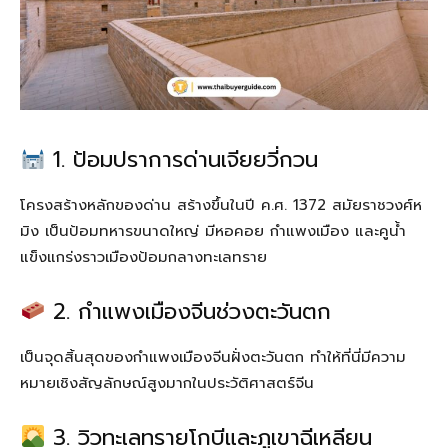
1. ป้อมปราการด่านเจียยวี่กวน
โครงสร้างหลักของด่าน สร้างขึ้นในปี ค.ศ. 1372 สมัยราชวงศ์ห
มิง เป็นป้อมทหารขนาดใหญ่ มีหอคอย กำแพงเมือง และคูน้ำ
แข็งแกร่งราวเมืองป้อมกลางทะเลทราย
2. กำแพงเมืองจีนช่วงตะวันตก
เป็นจุดสิ้นสุดของกำแพงเมืองจีนฝั่งตะวันตก ทำให้ที่นี่มีความ
หมายเชิงสัญลักษณ์สูงมากในประวัติศาสตร์จีน
3. วิวทะเลทรายโกบีและภูเขาฉีเหลียน