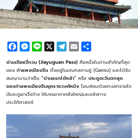
F
M
Li
X
T
E
S
a
e
n
el
m
h
c
ss
e
e
ail
ar
ด่านเจียยวี่กวน (Jiayuguan Pass)
คือหนึ่งในด่านสำคัญที่สุด
ของ
กำแพงเมืองจีน
ตั้งอยู่ในมณฑลกานซู่ (Gansu) และได้รับ
e
e
g
e
สมญานามว่าเป็น
“ด่านแรกใต้หล้า”
หรือ
ประตูตะวันตกสุด
b
n
ra
ของกำแพงเมืองจีนยุคราชวงศ์หมิง
โอบล้อมด้วยทะเลทรายโก
o
g
m
บีและภูเขาเวิ้งว้าง ให้บรรยากาศยิ่งใหญ่และขลังทาง
o
er
ประวัติศาสตร์
k