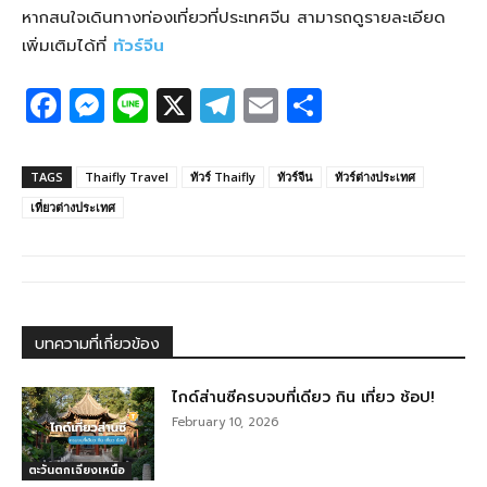
หากสนใจเดินทางท่องเที่ยวที่ประเทศจีน สามารถดูรายละเอียด
เพิ่มเติมได้ที่
ทัวร์จีน
F
M
Li
X
T
E
S
a
e
n
el
m
h
c
ss
e
e
ail
ar
TAGS
Thaifly Travel
ทัวร์ Thaifly
ทัวร์จีน
ทัวร์ต่างประเทศ
e
e
g
e
เที่ยวต่างประเทศ
b
n
ra
o
g
m
o
er
k
บทความที่เกี่ยวข้อง
ไกด์ส่านซีครบจบที่เดียว กิน เที่ยว ช้อป!
February 10, 2026
ตะวันตกเฉียงเหนือ