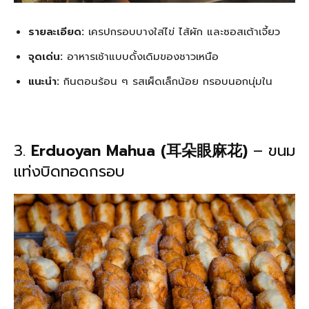
รายละเอียด:
เครปกรอบบางใส่ไข่ ไส้ผัก และซอสเต้าเจี้ยว
จุดเด่น:
อาหารเช้าแบบดั้งเดิมของชาวเหนือ
แนะนำ:
กินตอนร้อน ๆ รสเผ็ดเล็กน้อย กรอบนอกนุ่มใน
3.
Erduoyan Mahua (耳朵眼麻花)
– ขนม
แท่งบิดทอดกรอบ