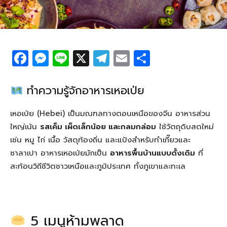
F
M
Li
X
T
E
S
a
e
n
el
m
h
c
ss
e
e
ail
ar
ทำความรู้จักอาหารเหอเป่ย
e
e
g
e
เหอเป่ย (Hebei) เป็นมณฑลทางตอนเหนือของจีน อาหารส่วน
b
n
ra
ใหญ่เน้น
รสเค็ม เผ็ดเล็กน้อย และกลมกล่อม
ใช้วัตถุดิบสดใหม่
o
g
m
เช่น หมู ไก่ เนื้อ วัสดุท้องถิ่น และแป้งสำหรับทำเกี๊ยวและ
o
er
ซาลาเปา อาหารเหอเป่ยมักเป็น
อาหารพื้นบ้านแบบดั้งเดิม
ที่
k
สะท้อนวิถีชีวิตชาวเหนือและภูมิประเทศ ทั้งภูเขาและทะเล
5 เมนูห้ามพลาด