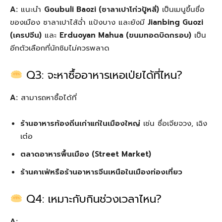
A:
แนะนำ
Goubuli Baozi (ซาลาเปาโก่วปู้หลี่)
เป็นเมนูขึ้นชื่อ
ของเมือง ซาลาเปาไส้ฉ่ำ แป้งบาง และยังมี
Jianbing Guozi
(เครปจีน)
และ
Erduoyan Mahua (ขนมทอดบิดกรอบ)
เป็น
อีกตัวเลือกที่นักชิมไม่ควรพลาด
Q3: จะหาซื้ออาหารเหอเป่ยได้ที่ไหน?
A:
สามารถหาซื้อได้ที่
ร้านอาหารท้องถิ่นเก่าแก่ในเมืองใหญ่
เช่น ซื่อเจียจวง, เฉิง
เต๋อ
ตลาดอาหารพื้นเมือง (Street Market)
ร้านคาเฟ่หรือร้านอาหารจีนเหนือในเมืองท่องเที่ยว
Q4: เหมาะกับกินช่วงเวลาไหน?
A: