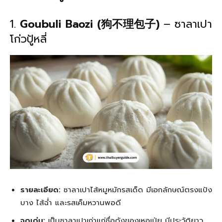
1.
Goubuli Baozi (狗不理包子)
– ซาลาเปา
โก่วปู้หลี่
รายละเอียด:
ซาลาเปาไส้หมูหมักรสเด็ด มีเอกลักษณ์ตรงแป้ง
บาง ไส้ฉ่ำ และรสเค็มหวานพอดี
จุดเด่น:
เป็นซาลาเปาเก่าแก่ชื่อดังของเหอเป่ย มีประวัติยาว