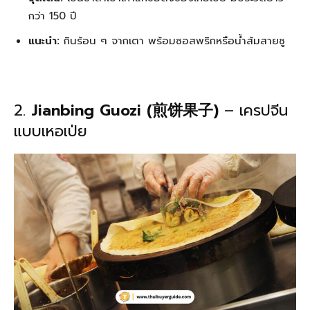
กว่า 150 ปี
แนะนำ:
กินร้อน ๆ จากเตา พร้อมซอสพริกหรือน้ำส้มสายชู
2.
Jianbing Guozi (煎饼果子)
– เครปจีน
แบบเหอเป่ย