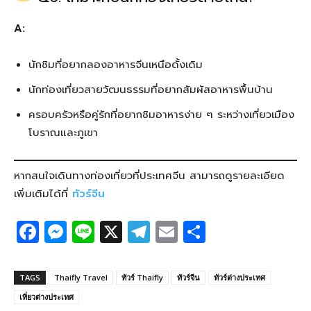
A:
นักชิมที่อยากลองอาหารจีนเหนือดั้งเดิม
นักท่องเที่ยวสายวัฒนธรรมที่อยากสัมผัสอาหารพื้นบ้าน
ครอบครัวหรือคู่รักที่อยากชิมอาหารง่าย ๆ ระหว่างเที่ยวเมือง
โบราณและภูเขา
หากสนใจเดินทางท่องเที่ยวที่ประเทศจีน สามารถดูรายละเอียด
เพิ่มเติมได้ที่
ทัวร์จีน
F
M
Li
X
T
E
S
a
e
n
el
m
h
c
ss
e
e
ail
ar
TAGS
Thaifly Travel
ทัวร์ Thaifly
ทัวร์จีน
ทัวร์ต่างประเทศ
e
e
g
e
เที่ยวต่างประเทศ