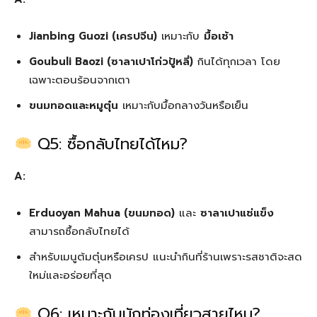
Jianbing Guozi (เครปจีน)
เหมาะกับ
มื้อเช้า
Goubuli Baozi (ซาลาเปาโก่วปู้หลี่)
กินได้ทุกเวลา โดย
เฉพาะตอนร้อนจากเตา
ขนมทอดและหมูตุ๋น
เหมาะกับมื้อกลางวันหรือเย็น
Q5: ซื้อกลับไทยได้ไหม?
A:
Erduoyan Mahua (ขนมทอด)
และ
ซาลาเปาแช่แข็ง
สามารถซื้อกลับไทยได้
สำหรับเมนูต้มตุ๋นหรือเครป แนะนำกินที่ร้านเพราะรสชาติจะสด
ใหม่และอร่อยที่สุด
Q6: เหมาะกับนักท่องเที่ยวสายไหน?