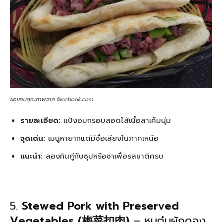
ขอขอบคุณภาพจาก facebook.com
รายละเอียด:
แป้งอบกรอบสอดไส้เนื้อลาเค็มนุ่ม
จุดเด่น:
เมนูหายากแต่มีชื่อเสียงในภาคเหนือ
แนะนำ:
ลองกินคู่กับซุปหรือชาเพื่อรสชาติครบ
5.
Stewed Pork with Preserved
Vegetables (梅菜扣肉)
– หมูตุ๋นผักดอง