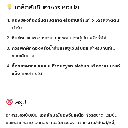
เคล็ดลับชิมอาหารเหอเป่ย
ลองของท้องถิ่นตามตลาดหรือร้านเก่าแก่
จะได้รสชาติต้น
ตำรับ
กินร้อน ๆ
เพราะหลายเมนูกรอบนอกนุ่มใน หรือฉ่ำไส้
ควรพกผักดองหรือน้ำส้มสายชูไว้ปรับรส
สำหรับคนที่ไม่
ชอบเค็มมาก
ซื้อของฝากแบบขนม Erduoyan Mahua หรือซาลาเปาแช่
แข็ง
กลับไทยได้
สรุป
อาหารเหอเป่ยเป็น
เอกลักษณ์ของจีนเหนือ
ทั้งรสชาติ เข้มข้น
และหลากหลาย นักท่องเที่ยวไม่ควรพลาด
ซาลาเปาโก่วปู้หลี่,