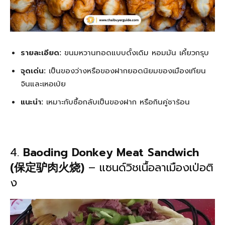
รายละเอียด:
ขนมหวานทอดแบบดั้งเดิม หอมมัน เคี้ยวกรุบ
จุดเด่น:
เป็นของว่างหรือของฝากยอดนิยมของเมืองเทียน
จินและเหอเป่ย
แนะนำ:
เหมาะกับซื้อกลับเป็นของฝาก หรือกินคู่ชาร้อน
4.
Baoding Donkey Meat Sandwich
(保定驴肉火烧)
– แซนด์วิชเนื้อลาเมืองเป่อติ
ง