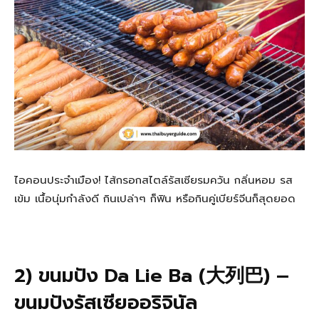
ไอคอนประจำเมือง! ไส้กรอกสไตล์รัสเซียรมควัน กลิ่นหอม รส
เข้ม เนื้อนุ่มกำลังดี กินเปล่าๆ ก็ฟิน หรือกินคู่เบียร์จีนก็สุดยอด
2) ขนมปัง Da Lie Ba (大列巴) –
ขนมปังรัสเซียออริจินัล