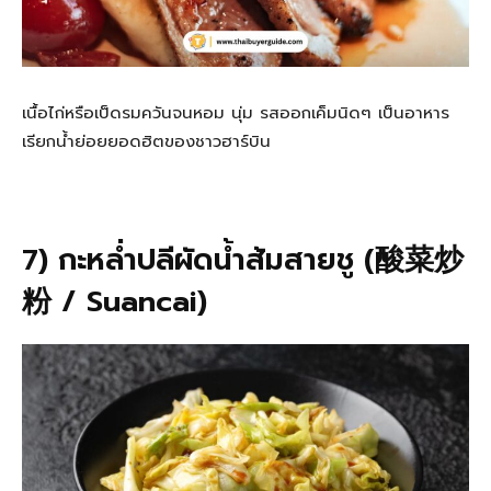
เนื้อไก่หรือเป็ดรมควันจนหอม นุ่ม รสออกเค็มนิดๆ เป็นอาหาร
เรียกน้ำย่อยยอดฮิตของชาวฮาร์บิน
7) กะหล่ำปลีผัดน้ำส้มสายชู (酸菜炒
粉 / Suancai)