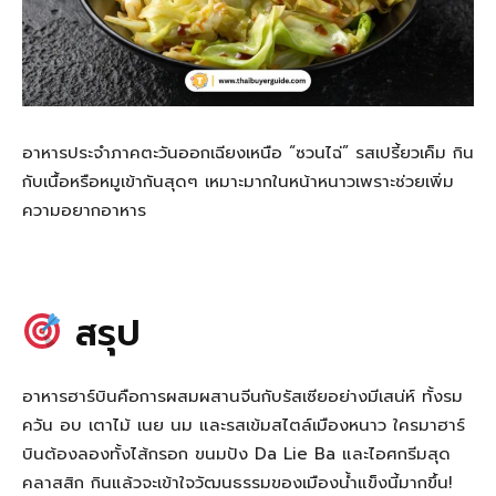
อาหารประจำภาคตะวันออกเฉียงเหนือ “ซวนไฉ่” รสเปรี้ยวเค็ม กิน
กับเนื้อหรือหมูเข้ากันสุดๆ เหมาะมากในหน้าหนาวเพราะช่วยเพิ่ม
ความอยากอาหาร
สรุป
อาหารฮาร์บินคือการผสมผสานจีนกับรัสเซียอย่างมีเสน่ห์ ทั้งรม
ควัน อบ เตาไม้ เนย นม และรสเข้มสไตล์เมืองหนาว ใครมาฮาร์
บินต้องลองทั้งไส้กรอก ขนมปัง Da Lie Ba และไอศกรีมสุด
คลาสสิก กินแล้วจะเข้าใจวัฒนธรรมของเมืองน้ำแข็งนี้มากขึ้น!