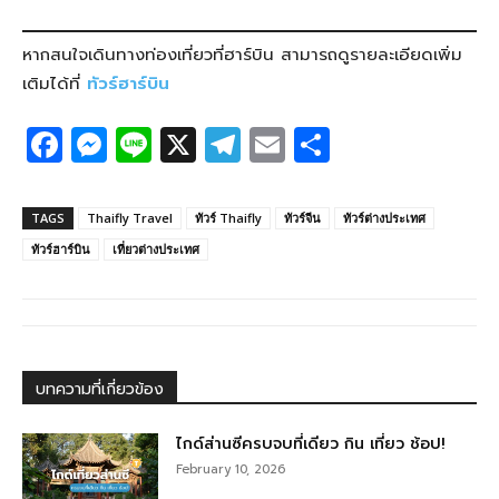
หากสนใจเดินทางท่องเที่ยวที่ฮาร์บิน สามารถดูรายละเอียดเพิ่ม
เติมได้ที่
ทัวร์ฮาร์บิน
F
M
Li
X
T
E
S
a
e
n
el
m
h
c
ss
e
e
ail
ar
TAGS
Thaifly Travel
ทัวร์ Thaifly
ทัวร์จีน
ทัวร์ต่างประเทศ
e
e
g
e
ทัวร์ฮาร์บิน
เที่ยวต่างประเทศ
b
n
ra
o
g
m
o
er
k
บทความที่เกี่ยวข้อง
ไกด์ส่านซีครบจบที่เดียว กิน เที่ยว ช้อป!
February 10, 2026