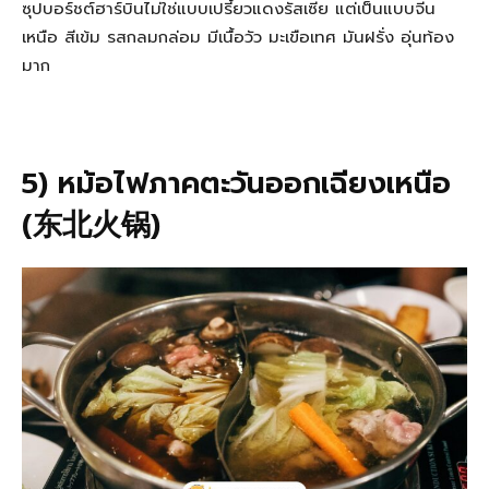
ซุปบอร์ชต์ฮาร์บินไม่ใช่แบบเปรี้ยวแดงรัสเซีย แต่เป็นแบบจีน
เหนือ สีเข้ม รสกลมกล่อม มีเนื้อวัว มะเขือเทศ มันฝรั่ง อุ่นท้อง
มาก
5) หม้อไฟภาคตะวันออกเฉียงเหนือ
(东北火锅)