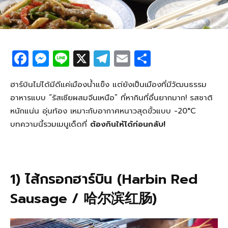
F
M
Li
X
T
E
S
a
e
n
el
m
h
c
ss
e
e
ail
ar
ฮาร์บินไม่ได้มีดีแค่เมืองน้ำแข็ง แต่ยังเป็นเมืองที่มีวัฒนธรรม
อาหารแบบ “รัสเซียผสมจีนเหนือ” ที่หากินที่อื่นยากมาก! รสชาติ
e
e
g
e
หนักแน่น อุ่นท้อง เหมาะกับอากาศหนาวสุดขั้วแบบ -20°C
b
n
ra
บทความนี้รวมเมนูเด็ดที่
ต้องกินให้ได้ก่อนกลับ!
o
g
m
o
er
k
1) ไส้กรอกฮาร์บิน (Harbin Red
Sausage / 哈尔滨红肠)