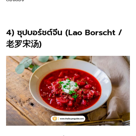
4) ซุปบอร์ชต์จีน (Lao Borscht /
老罗宋汤)