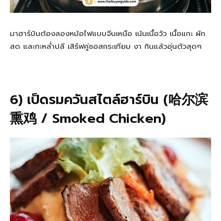
มาฮาร์บินต้องลองหม้อไฟแบบจีนเหนือ เน้นเนื้อวัว เนื้อแกะ ผัก
สด และกะหล่ำปลี เสิร์ฟคู่ซอสกระเทียม งา กินแล้วอุ่นตัวสุดๆ
6) เป็ดรมควันสไตล์ฮาร์บิน (哈尔滨
熏鸡 / Smoked Chicken)