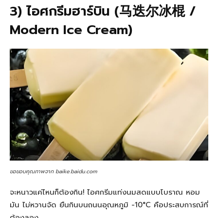
3) ไอศกรีมฮาร์บิน (马迭尔冰棍 /
Modern Ice Cream)
ขอขอบคุณภาพจาก baike.baidu.com
จะหนาวแค่ไหนก็ต้องกิน! ไอศกรีมแท่งนมสดแบบโบราณ หอม
มัน ไม่หวานจัด ยืนกินบนถนนอุณหภูมิ -10°C คือประสบการณ์ที่
ต้องลอง