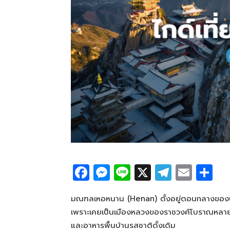
F
M
Li
X
T
E
S
a
e
n
el
m
h
c
ss
e
e
ail
ar
มณฑลเหอหนาน (Henan) ตั้งอยู่ตอนกลางของป
เพราะเคยเป็นเมืองหลวงของราชวงศ์โบราณหลายยุ
e
e
g
e
และอาหารพื้นบ้านรสชาติดั้งเดิม