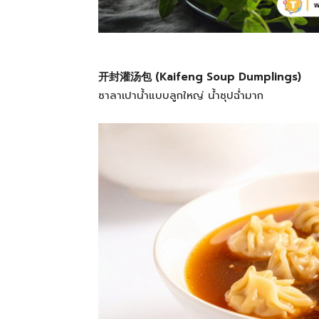
开封灌汤包 (Kaifeng Soup Dumplings)
ซาลาเปาน้ำแบบลูกใหญ่ น้ำซุปฉ่ำมาก