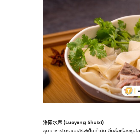
洛阳水席 (Luoyang Shuixi)
ชุดอาหารโบราณเสิร์ฟเป็นลำดับ ขึ้นชื่อเรื่องซุ