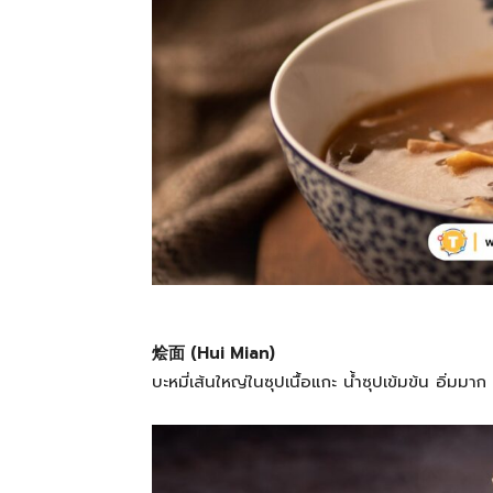
烩面 (Hui Mian)
บะหมี่เส้นใหญ่ในซุปเนื้อแกะ น้ำซุปเข้มข้น อิ่มมาก