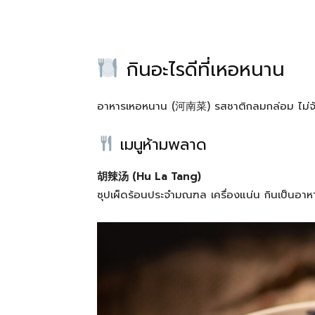
b
n
ra
o
g
m
o
er
กินอะไรดีที่เหอหนาน
k
อาหารเหอหนาน (河南菜) รสชาติกลมกล่อม ไม่จัดเก
เมนูห้ามพลาด
胡辣汤 (Hu La Tang)
ซุปเผ็ดร้อนประจำมณฑล เครื่องแน่น กินเป็นอาห