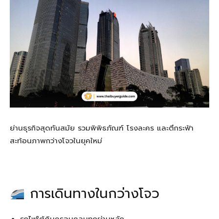
ย่านธุรกิจสุดทันสมัย รวมพิพิธภัณฑ์ โรงละคร และตึกระฟ้า
สะท้อนภาพกว่างโจวในยุคใหม่
การเดินทางในกว่างโจว