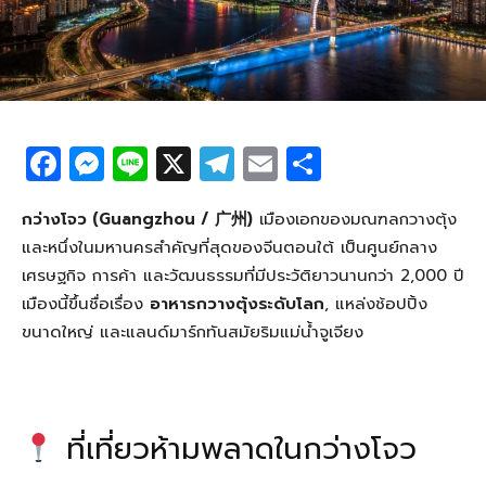
F
M
Li
X
T
E
S
a
e
n
el
m
h
c
ss
e
e
ail
ar
กว่างโจว (Guangzhou / 广州)
เมืองเอกของมณฑลกวางตุ้ง
และหนึ่งในมหานครสำคัญที่สุดของจีนตอนใต้ เป็นศูนย์กลาง
e
e
g
e
เศรษฐกิจ การค้า และวัฒนธรรมที่มีประวัติยาวนานกว่า 2,000 ปี
b
n
ra
เมืองนี้ขึ้นชื่อเรื่อง
อาหารกวางตุ้งระดับโลก
, แหล่งช้อปปิ้ง
o
g
m
ขนาดใหญ่ และแลนด์มาร์กทันสมัยริมแม่น้ำจูเจียง
o
er
k
ที่เที่ยวห้ามพลาดในกว่างโจว