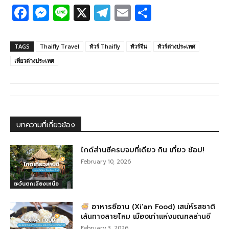
F
M
Li
X
T
E
S
a
e
n
el
m
h
c
ss
e
e
ail
ar
TAGS
Thaifly Travel
ทัวร์ Thaifly
ทัวร์จีน
ทัวร์ต่างประเทศ
e
e
g
e
เที่ยวต่างประเทศ
b
n
ra
o
g
m
o
er
k
บทความที่เกี่ยวข้อง
ไกด์ส่านซีครบจบที่เดียว กิน เที่ยว ช้อป!
February 10, 2026
ตะวันตกเฉียงเหนือ
อาหารซีอาน (Xi’an Food) เสน่ห์รสชาติ
เส้นทางสายไหม เมืองเก่าแห่งมณฑลส่านซี
February 3, 2026