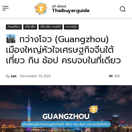
all about
Thaibuyerguide
ท่องเที่ยว
เที่ยวจีน
เที่ยวจีน ภาคใต้
กวางตุ้ง
กว่างโจว (Guangzhou)
เมืองใหญ่หัวใจเศรษฐกิจจีนใต้
เที่ยว กิน ช้อป ครบจบในที่เดียว
By
oat
December 15, 2025
526