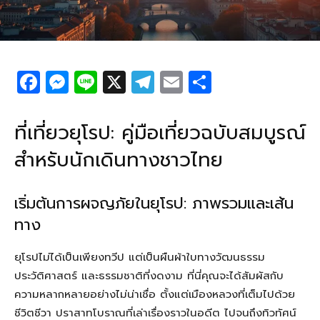
F
M
Li
X
T
E
S
a
e
n
el
m
h
c
ss
e
e
ail
ar
ที่เที่ยวยุโรป: คู่มือเที่ยวฉบับสมบูรณ์
e
e
g
e
สำหรับนักเดินทางชาวไทย
b
n
ra
o
g
m
เริ่มต้นการผจญภัยในยุโรป: ภาพรวมและเส้น
o
er
ทาง
k
ยุโรปไม่ได้เป็นเพียงทวีป แต่เป็นผืนผ้าใบทางวัฒนธรรม
ประวัติศาสตร์ และธรรมชาติที่งดงาม ที่นี่คุณจะได้สัมผัสกับ
ความหลากหลายอย่างไม่น่าเชื่อ ตั้งแต่เมืองหลวงที่เต็มไปด้วย
ชีวิตชีวา ปราสาทโบราณที่เล่าเรื่องราวในอดีต ไปจนถึงทิวทัศน์