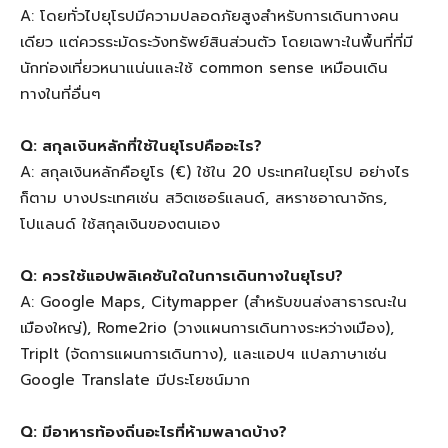
A: โดยทั่วไปยุโรปมีความปลอดภัยสูงสำหรับการเดินทางคน
เดียว แต่ควรระมัดระวังทรัพย์สินส่วนตัว โดยเฉพาะในพื้นที่ที่มี
นักท่องเที่ยวหนาแน่นและใช้ common sense เหมือนเดิน
ทางในที่อื่นๆ
Q: สกุลเงินหลักที่ใช้ในยุโรปคืออะไร?
A: สกุลเงินหลักคือยูโร (€) ใช้ใน 20 ประเทศในยุโรป อย่างไร
ก็ตาม บางประเทศเช่น สวิตเซอร์แลนด์, สหราชอาณาจักร,
โปแลนด์ ใช้สกุลเงินของตนเอง
Q: ควรใช้แอปพลิเคชันใดในการเดินทางในยุโรป?
A: Google Maps, Citymapper (สำหรับขนส่งสาธารณะใน
เมืองใหญ่), Rome2rio (วางแผนการเดินทางระหว่างเมือง),
TripIt (จัดการแผนการเดินทาง), และแอปฯ แปลภาษาเช่น
Google Translate มีประโยชน์มาก
Q: มีอาหารท้องถิ่นอะไรที่ห้ามพลาดบ้าง?