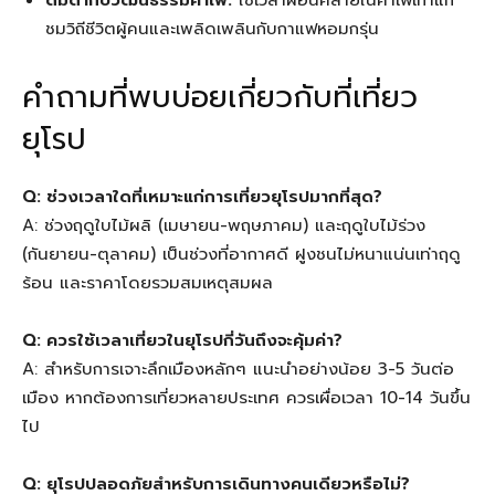
ดื่มด่ำกับวัฒนธรรมคาเฟ่:
ใช้เวลาผ่อนคลายในคาเฟ่เก่าแก่
ชมวิถีชีวิตผู้คนและเพลิดเพลินกับกาแฟหอมกรุ่น
คำถามที่พบบ่อยเกี่ยวกับที่เที่ยว
ยุโรป
Q: ช่วงเวลาใดที่เหมาะแก่การเที่ยวยุโรปมากที่สุด?
A: ช่วงฤดูใบไม้ผลิ (เมษายน-พฤษภาคม) และฤดูใบไม้ร่วง
(กันยายน-ตุลาคม) เป็นช่วงที่อากาศดี ฝูงชนไม่หนาแน่นเท่าฤดู
ร้อน และราคาโดยรวมสมเหตุสมผล
Q: ควรใช้เวลาเที่ยวในยุโรปกี่วันถึงจะคุ้มค่า?
A: สำหรับการเจาะลึกเมืองหลักๆ แนะนำอย่างน้อย 3-5 วันต่อ
เมือง หากต้องการเที่ยวหลายประเทศ ควรเผื่อเวลา 10-14 วันขึ้น
ไป
Q: ยุโรปปลอดภัยสำหรับการเดินทางคนเดียวหรือไม่?