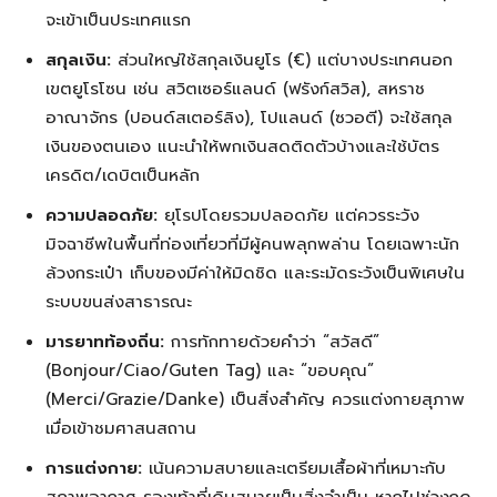
จะเข้าเป็นประเทศแรก
สกุลเงิน:
ส่วนใหญ่ใช้สกุลเงินยูโร (€) แต่บางประเทศนอก
เขตยูโรโซน เช่น สวิตเซอร์แลนด์ (ฟรังก์สวิส), สหราช
อาณาจักร (ปอนด์สเตอร์ลิง), โปแลนด์ (ซวอตี) จะใช้สกุล
เงินของตนเอง แนะนำให้พกเงินสดติดตัวบ้างและใช้บัตร
เครดิต/เดบิตเป็นหลัก
ความปลอดภัย:
ยุโรปโดยรวมปลอดภัย แต่ควรระวัง
มิจฉาชีพในพื้นที่ท่องเที่ยวที่มีผู้คนพลุกพล่าน โดยเฉพาะนัก
ล้วงกระเป๋า เก็บของมีค่าให้มิดชิด และระมัดระวังเป็นพิเศษใน
ระบบขนส่งสาธารณะ
มารยาทท้องถิ่น:
การทักทายด้วยคำว่า “สวัสดี”
(Bonjour/Ciao/Guten Tag) และ “ขอบคุณ”
(Merci/Grazie/Danke) เป็นสิ่งสำคัญ ควรแต่งกายสุภาพ
เมื่อเข้าชมศาสนสถาน
การแต่งกาย:
เน้นความสบายและเตรียมเสื้อผ้าที่เหมาะกับ