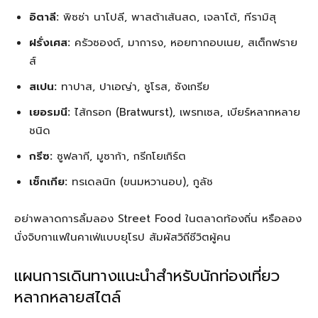
อิตาลี:
พิซซ่า นาโปลี, พาสต้าเส้นสด, เจลาโต้, ทีรามิสุ
ฝรั่งเศส:
ครัวซองต์, มาการง, หอยทากอบเนย, สเต็กฟราย
ส์
สเปน:
ทาปาส, ปาเอญ่า, ชูโรส, ซังเกรีย
เยอรมนี:
ไส้กรอก (Bratwurst), เพรทเซล, เบียร์หลากหลาย
ชนิด
กรีซ:
ซูฟลากี, มูซาก้า, กรีกโยเกิร์ต
เช็กเกีย:
ทรเดลนิก (ขนมหวานอบ), กูลัช
อย่าพลาดการลิ้มลอง Street Food ในตลาดท้องถิ่น หรือลอง
นั่งจิบกาแฟในคาเฟ่แบบยุโรป สัมผัสวิถีชีวิตผู้คน
แผนการเดินทางแนะนำสำหรับนักท่องเที่ยว
หลากหลายสไตล์