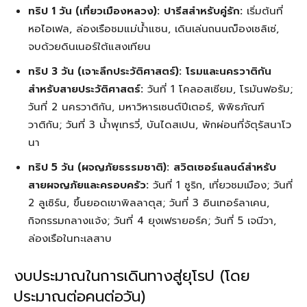
ทริป 1 วัน (เที่ยวเมืองหลวง):
ปารีสสำหรับคู่รัก:
เริ่มต้นที่
หอไอเฟล, ล่องเรือชมแม่น้ำแซน, เดินเล่นถนนฌ็องเซลิเซ่,
จบด้วยดินเนอร์ใต้แสงเทียน
ทริป 3 วัน (เจาะลึกประวัติศาสตร์):
โรมและนครวาติกัน
สำหรับสายประวัติศาสตร์:
วันที่ 1 โคลอสเซียม, โรมันฟอรัม;
วันที่ 2 นครวาติกัน, มหาวิหารเซนต์ปีเตอร์, พิพิธภัณฑ์
วาติกัน; วันที่ 3 น้ำพุเทรวี่, บันไดสเปน, พักผ่อนที่จัตุรัสนาโว
นา
ทริป 5 วัน (ผจญภัยธรรมชาติ):
สวิตเซอร์แลนด์สำหรับ
สายผจญภัยและครอบครัว:
วันที่ 1 ซูริก, เที่ยวชมเมือง; วันที่
2 ลูเซิร์น, ขึ้นยอดเขาพิลลาตุส; วันที่ 3 อินเทอร์ลาเคน,
กิจกรรมกลางแจ้ง; วันที่ 4 ยุงเฟรายอร์ค; วันที่ 5 เจนีวา,
ล่องเรือในทะเลสาบ
งบประมาณในการเดินทางสู่ยุโรป (โดย
ประมาณต่อคนต่อวัน)