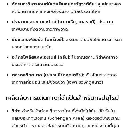
อัครมหาวิหารเซนต์ปีเตอร์และนครรัฐวาติกัน:
ศูนย์กลางคริ
สตจักรคาทอลิกและแหล่งรวมงานศิลปะระดับโลก
ปราสาทนอยชวานชไตน์ (บาวาเรีย, เยอรมนี):
ปราสาท
เทพนิยายที่งดงามราวภาพวาด
ช่องแคบฟยอร์ด (นอร์เวย์):
ธรรมชาติอันยิ่งใหญ่ตระการตา
มรดกโลกของยูเนสโก
อะโครโพลิสแห่งเอเธนส์ (กรีซ):
โบราณสถานที่สำคัญทาง
ประวัติศาสตร์และวัฒนธรรม
ตลาดคริสต์มาส (เยอรมนี/ออสเตรีย):
สัมผัสบรรยากาศ
เทศกาลที่อบอุ่นและมีชีวิตชีวา (เฉพาะช่วงฤดูหนาว)
เคล็ดลับการเดินทางที่จำเป็นสำหรับทริปยุโรป
วีซ่า:
สำหรับนักท่องเที่ยวชาวไทยที่พำนักไม่เกิน 90 วันใน
กลุ่มประเทศเชงเก้น (Schengen Area) ต้องขอวีซ่าเชงเก้น
ล่วงหน้า ตรวจสอบข้อกำหนดกับสถานทูตของประเทศที่คุณ