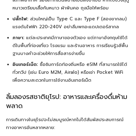
สภาพอากาศ รองเท้าที่เดินสบายเป็นสิ่งจำเป็น หากไปช่วงฤดู
หนาวเตรียมเสื้อกันหนาว ผ้าพันคอ ถุงมือให้พร้อม
ปลั๊กไฟ:
ส่วนใหญ่เป็น Type C และ Type F (สองขากลม)
แรงดันไฟฟ้า 220-240V อย่าลืมพกอะแดปเตอร์สากล
ภาษา:
แต่ละประเทศมีภาษาของตัวเอง แต่ภาษาอังกฤษใช้ได้
ดีในพื้นที่ท่องเที่ยว โรงแรม และร้านอาหาร การเรียนรู้วลีพื้น
ฐานบางคำจะช่วยให้การสื่อสารง่ายขึ้น
อินเทอร์เน็ต:
ซื้อซิมการ์ดท้องถิ่นหรือ eSIM ที่สามารถใช้ได้
ทั่วทวีป (เช่น Euro M2M, Airalo) หรือเช่า Pocket WiFi
เพื่อความสะดวกในการใช้งานอินเทอร์เน็ต
ลิ้มลองรสชาติยุโรป: อาหารและเครื่องดื่มห้าม
พลาด
การเดินทางในยุโรปจะไม่สมบูรณ์หากไม่ได้สัมผัสประสบการณ์
ทางอาหารอันหลากหลาย: