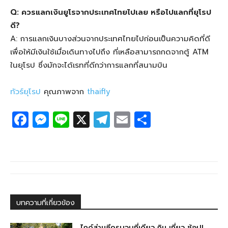
Q: ควรแลกเงินยูโรจากประเทศไทยไปเลย หรือไปแลกที่ยุโรป
ดี?
A: การแลกเงินบางส่วนจากประเทศไทยไปก่อนเป็นความคิดที่ดี
เพื่อให้มีเงินใช้เมื่อเดินทางไปถึง ที่เหลือสามารถกดจากตู้ ATM
ในยุโรป ซึ่งมักจะได้เรทที่ดีกว่าการแลกที่สนามบิน
ทัวร์ยุโรป
คุณภาพจาก
thaifly
F
M
Li
X
T
E
S
a
e
n
el
m
h
c
ss
e
e
ail
ar
e
e
g
e
b
n
ra
o
g
m
บทความที่เกี่ยวข้อง
o
er
ไกด์ส่านซีครบจบที่เดียว กิน เที่ยว ช้อป!