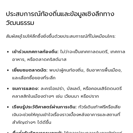
ประสบการณ์ท้องถิ่นและข้อมูลเชิงลึกทาง
วัฒนธรรม
สัมผัสยุโรปให้ลึกซึ้งยิ่งขึ้นด้วยประสบการณ์ที่ไม่เหมือนใคร:
เข้าร่วมเทศกาลท้องถิ่น:
ไม่ว่าจะเป็นเทศกาลดนตรี, เทศกาล
อาหาร, หรือตลาดคริสต์มาส
เยี่ยมชมตลาดนัด:
พบปะผู้คนท้องถิ่น, ชิมอาหารพื้นเมือง,
และเลือกซื้อของที่ระลึก
ชมการแสดง:
ละครโอเปร่า, บัลเลต์, หรือคอนเสิร์ตดนตรี
คลาสสิกในเมืองต่างๆ เช่น เวียนนา หรือปราก
เรียนรู้ประวัติศาสตร์ผ่านการเดิน:
ทัวร์เดินเท้าฟรีหรือเสีย
เงินจะช่วยให้คุณเข้าใจเรื่องราวเบื้องหลังอาคารและสถานที่
สำคัญต่างๆ ได้ดีขึ้น