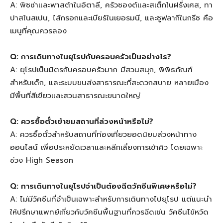
A: พิซซ่าและพาสต้าในอิตาลี, ครัวซองต์และสเต็กในฝรั่งเศส, ทา
ปาสในสเปน, ไส้กรอกและเบียร์ในเยอรมนี, และซูฟลากีในกรีซ คือ
เมนูที่คุณควรลอง
Q: การเดินทางในยุโรปกับครอบครัวเป็นอย่างไร?
A: ยุโรปเป็นมิตรกับครอบครัวมาก มีสวนสนุก, พิพิธภัณฑ์
สำหรับเด็ก, และระบบขนส่งสาธารณะที่สะดวกสบาย หลายเมือง
มีพื้นที่สีเขียวและสวนสาธารณะขนาดใหญ่
Q: ควรซื้อตั๋วเข้าชมสถานที่ล่วงหน้าหรือไม่?
A: ควรซื้อตั๋วสำหรับสถานที่ท่องเที่ยวยอดนิยมล่วงหน้าทาง
ออนไลน์ เพื่อประหยัดเวลาและหลีกเลี่ยงการเข้าคิว โดยเฉพาะ
ช่วง High Season
Q: การเดินทางในยุโรปจำเป็นต้องฉีดวัคซีนพิเศษหรือไม่?
A: ไม่มีวัคซีนที่จำเป็นเฉพาะสำหรับการเดินทางไปยุโรป แต่แนะนำ
ให้ปรึกษาแพทย์เกี่ยวกับวัคซีนพื้นฐานที่ควรฉีดเช่น วัคซีนไข้หวัด