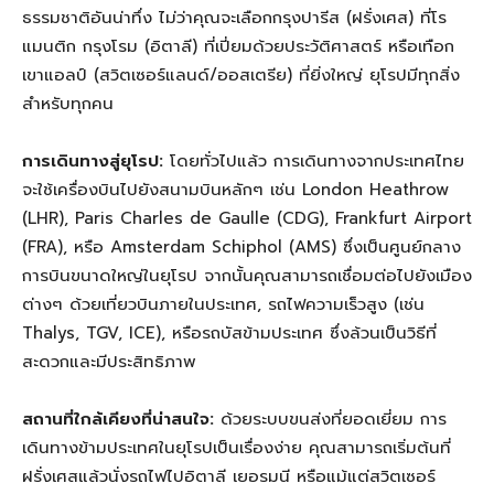
ธรรมชาติอันน่าทึ่ง ไม่ว่าคุณจะเลือกกรุงปารีส (ฝรั่งเศส) ที่โร
แมนติก กรุงโรม (อิตาลี) ที่เปี่ยมด้วยประวัติศาสตร์ หรือเทือก
เขาแอลป์ (สวิตเซอร์แลนด์/ออสเตรีย) ที่ยิ่งใหญ่ ยุโรปมีทุกสิ่ง
สำหรับทุกคน
การเดินทางสู่ยุโรป:
โดยทั่วไปแล้ว การเดินทางจากประเทศไทย
จะใช้เครื่องบินไปยังสนามบินหลักๆ เช่น London Heathrow
(LHR), Paris Charles de Gaulle (CDG), Frankfurt Airport
(FRA), หรือ Amsterdam Schiphol (AMS) ซึ่งเป็นศูนย์กลาง
การบินขนาดใหญ่ในยุโรป จากนั้นคุณสามารถเชื่อมต่อไปยังเมือง
ต่างๆ ด้วยเที่ยวบินภายในประเทศ, รถไฟความเร็วสูง (เช่น
Thalys, TGV, ICE), หรือรถบัสข้ามประเทศ ซึ่งล้วนเป็นวิธีที่
สะดวกและมีประสิทธิภาพ
สถานที่ใกล้เคียงที่น่าสนใจ:
ด้วยระบบขนส่งที่ยอดเยี่ยม การ
เดินทางข้ามประเทศในยุโรปเป็นเรื่องง่าย คุณสามารถเริ่มต้นที่
ฝรั่งเศสแล้วนั่งรถไฟไปอิตาลี เยอรมนี หรือแม้แต่สวิตเซอร์