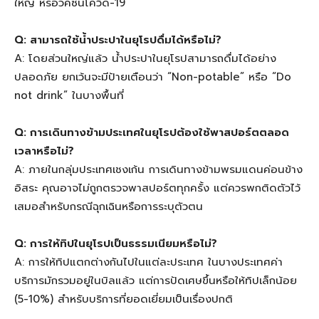
ใหญ่ หรือวัคซีนโควิด-19
Q: สามารถใช้น้ำประปาในยุโรปดื่มได้หรือไม่?
A: โดยส่วนใหญ่แล้ว น้ำประปาในยุโรปสามารถดื่มได้อย่าง
ปลอดภัย ยกเว้นจะมีป้ายเตือนว่า “Non-potable” หรือ “Do
not drink” ในบางพื้นที่
Q: การเดินทางข้ามประเทศในยุโรปต้องใช้พาสปอร์ตตลอด
เวลาหรือไม่?
A: ภายในกลุ่มประเทศเชงเก้น การเดินทางข้ามพรมแดนค่อนข้าง
อิสระ คุณอาจไม่ถูกตรวจพาสปอร์ตทุกครั้ง แต่ควรพกติดตัวไว้
เสมอสำหรับกรณีฉุกเฉินหรือการระบุตัวตน
Q: การให้ทิปในยุโรปเป็นธรรมเนียมหรือไม่?
A: การให้ทิปแตกต่างกันไปในแต่ละประเทศ ในบางประเทศค่า
บริการมักรวมอยู่ในบิลแล้ว แต่การปัดเศษขึ้นหรือให้ทิปเล็กน้อย
(5-10%) สำหรับบริการที่ยอดเยี่ยมเป็นเรื่องปกติ