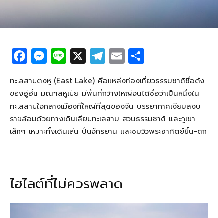
F
M
Li
X
T
E
S
a
e
n
el
m
h
c
ss
e
e
ail
ar
ทะเลสาบตงหู (East Lake) คือแหล่งท่องเที่ยวธรรมชาติชื่อดัง
ของอู่ฮั่น มณฑลหูเป่ย มีพื้นที่กว้างใหญ่จนได้ชื่อว่าเป็นหนึ่งใน
e
e
g
e
ทะเลสาบใจกลางเมืองที่ใหญ่ที่สุดของจีน บรรยากาศเงียบสงบ
b
n
ra
รายล้อมด้วยทางเดินเลียบทะเลสาบ สวนธรรมชาติ และภูเขา
o
g
m
เล็กๆ เหมาะทั้งเดินเล่น ปั่นจักรยาน และชมวิวพระอาทิตย์ขึ้น-ตก
o
er
k
ไฮไลต์ที่ไม่ควรพลาด