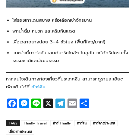
ใส่รองเท้าเดินสบาย หรือเลือกเช่าจักรยาน
พกน้ำดื่ม หมวก และครีมกันแดด
เผื่อเวลาอย่างน้อย 3–4 ชั่วโมง (พื้นที่ใหญ่มาก!)
แนะนำเที่ยวต่อกับแลนด์มาร์กใกล้ๆ ในอู่ฮั่น จะได้ทริปครบทั้ง
ธรรมชาติและวัฒนธรรม
หากสนใจเดินทางท่องเที่ยวที่ประเทศจีน สามารถดูรายละเอียด
เพิ่มเติมได้ที่
ทัวร์จีน
F
M
Li
X
T
E
S
a
e
n
el
m
h
c
ss
e
e
ail
ar
TAGS
Thaifly Travel
ทัวร์ Thaifly
ทัวร์จีน
ทัวร์ต่างประเทศ
e
e
g
e
เที่ยวต่างประเทศ