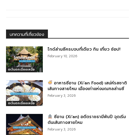
b
n
ra
o
g
m
o
er
k
บทความที่เกี่ยวข้อง
ไกด์ส่านซีครบจบที่เดียว กิน เที่ยว ช้อป!
February 10, 2026
ตะวันตกเฉียงเหนือ
อาหารซีอาน (Xi’an Food) เสน่ห์รสชาติ
เส้นทางสายไหม เมืองเก่าแห่งมณฑลส่านซี
February 3, 2026
ตะวันตกเฉียงเหนือ
ซีอาน (Xi’an) อดีตราชธานีพันปี จุดเริ่ม
ต้นเส้นทางสายไหม
February 3, 2026