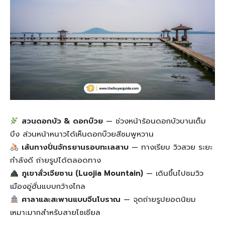
สวนดอกบัว & ดอกบ๊วย
— ช่วงหน้าร้อนดอกบัวบานเต็ม
บึง ส่วนหน้าหนาวได้เห็นดอกบ๊วยสีชมพูหวาน
เส้นทางปั่นจักรยานรอบทะเลสาบ
— ทางเรียบ วิวสวย ระยะ
กำลังดี ถ่ายรูปได้ตลอดทาง
ภูเขาลั่วเจียซาน (Luojia Mountain)
— เดินขึ้นไปชมวิว
เมืองอู่ฮั่นแบบกว้างไกล
ศาลาและสะพานแบบจีนโบราณ
— จุดถ่ายรูปยอดนิยม
เหมาะมากสำหรับสายโซเชียล