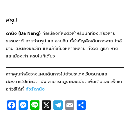
สรุป
ดานัง (Da Nang)
คือเมืองที่ลงตัวสำหรับนักท่องเที่ยวสาย
ธรรมชาติ สายถ่ายรูป และสายกิน ที่สำคัญคือเดินทางง่าย ใกล้
บ้าน ไม่ต้องขอวีซ่า และมีที่เที่ยวหลากหลาย ทั้งวัด ภูเขา หาด
และเมืองเก่า ครบในที่เดียว
หากคุณกำลังวางแผนเดินทางไปยังประเทศเวียดนามและ
ต้องการไปเที่ยวดานัง สามารถดูรายละเอียดเพิ่มเติมและแพ็กเก
จทัวร์ได้ที่
ทัวร์ดานัง
F
M
Li
X
T
E
S
a
e
n
el
m
h
c
ss
e
e
ail
ar