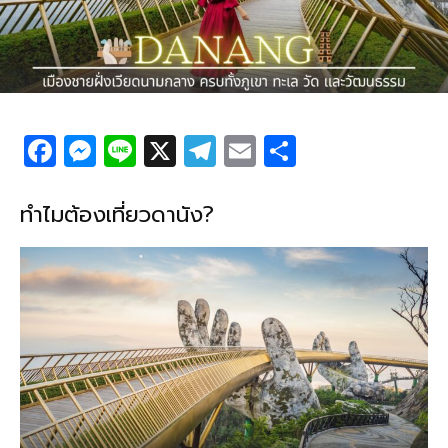
F
M
Li
X
T
E
S
a
e
n
el
m
h
c
ss
e
e
ail
ar
ทำไมต้องเที่ยวดานัง?
e
e
g
e
b
n
ra
o
g
m
o
er
k