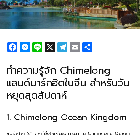
F
M
Li
X
T
E
S
a
e
n
el
m
h
c
ss
e
e
ail
ar
ทำความรู้จัก Chimelong
e
e
g
e
แลนด์มาร์กฮิตในจีน สำหรับวัน
b
n
ra
หยุดสุดสัปดาห์
o
g
m
o
er
k
1. Chimelong Ocean Kingdom
สัมผัสโลกใต้ทะเลที่ยิ่งใหญ่ตระการตา ณ Chimelong Ocean