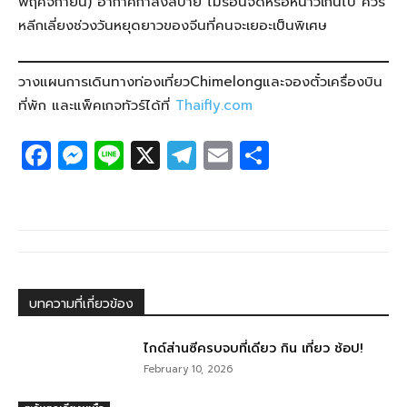
พฤศจิกายน) อากาศกำลังสบาย ไม่ร้อนจัดหรือหนาวเกินไป ควร
หลีกเลี่ยงช่วงวันหยุดยาวของจีนที่คนจะเยอะเป็นพิเศษ
วางแผนการเดินทางท่องเที่ยวChimelongและจองตั๋วเครื่องบิน
ที่พัก และแพ็คเกจทัวร์ได้ที่
Thaifly.com
F
M
Li
X
T
E
S
a
e
n
el
m
h
c
ss
e
e
ail
ar
e
e
g
e
b
n
ra
o
g
m
บทความที่เกี่ยวข้อง
o
er
k
ไกด์ส่านซีครบจบที่เดียว กิน เที่ยว ช้อป!
February 10, 2026