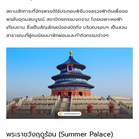
สถานสักการะที่จักรพรรดิใช้ประกอบพิธีบวงสรวงฟ้าดินเพื่อขอ
พรอันอุดมสมบูรณ์ สถาปัตยกรรมงดงาม โดยเฉพาะหอฟ้า
เทียนถาน ซึ่งเป็นสัญลักษณ์ของปักกิ่ง บริเวณรอบๆ เป็นสวน
สาธารณะที่ผู้คนนิยมมาพักผ่อนและทำกิจกรรมต่างๆ
พระราชวังฤดูร้อน (Summer Palace)