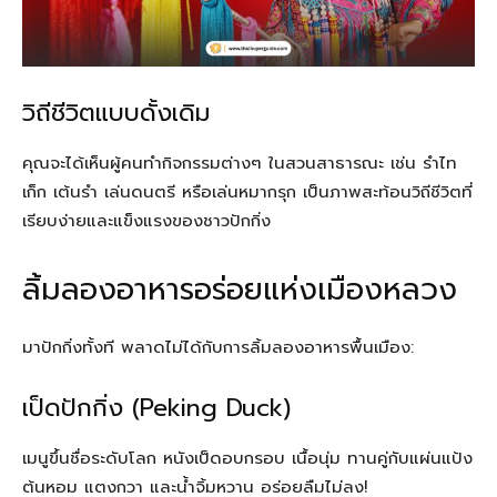
วิถีชีวิตแบบดั้งเดิม
คุณจะได้เห็นผู้คนทำกิจกรรมต่างๆ ในสวนสาธารณะ เช่น รำไท
เก็ก เต้นรำ เล่นดนตรี หรือเล่นหมากรุก เป็นภาพสะท้อนวิถีชีวิตที่
เรียบง่ายและแข็งแรงของชาวปักกิ่ง
ลิ้มลองอาหารอร่อยแห่งเมืองหลวง
มาปักกิ่งทั้งที พลาดไม่ได้กับการลิ้มลองอาหารพื้นเมือง:
เป็ดปักกิ่ง (Peking Duck)
เมนูขึ้นชื่อระดับโลก หนังเป็ดอบกรอบ เนื้อนุ่ม ทานคู่กับแผ่นแป้ง
ต้นหอม แตงกวา และน้ำจิ้มหวาน อร่อยลืมไม่ลง!