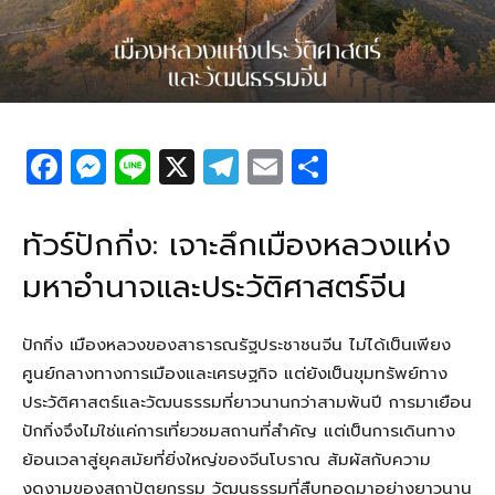
F
M
Li
X
T
E
S
a
e
n
el
m
h
c
ss
e
e
ail
ar
ทัวร์ปักกิ่ง: เจาะลึกเมืองหลวงแห่ง
e
e
g
e
มหาอำนาจและประวัติศาสตร์จีน
b
n
ra
o
g
m
ปักกิ่ง เมืองหลวงของสาธารณรัฐประชาชนจีน ไม่ได้เป็นเพียง
o
er
ศูนย์กลางทางการเมืองและเศรษฐกิจ แต่ยังเป็นขุมทรัพย์ทาง
k
ประวัติศาสตร์และวัฒนธรรมที่ยาวนานกว่าสามพันปี การมาเยือน
ปักกิ่งจึงไม่ใช่แค่การเที่ยวชมสถานที่สำคัญ แต่เป็นการเดินทาง
ย้อนเวลาสู่ยุคสมัยที่ยิ่งใหญ่ของจีนโบราณ สัมผัสกับความ
งดงามของสถาปัตยกรรม วัฒนธรรมที่สืบทอดมาอย่างยาวนาน