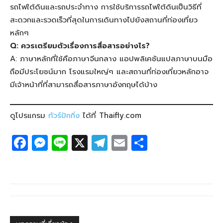
รถไฟใต้ดินและรถประจำทาง การใช้บริการรถไฟใต้ดินเป็นวิธีที่
สะดวกและรวดเร็วที่สุดในการเดินทางไปยังสถานที่ท่องเที่ยว
หลักๆ
Q: ควรเตรียมตัวเรื่องการสื่อสารอย่างไร?
A: ภาษาหลักที่ใช้คือภาษาจีนกลาง แอปพลิเคชันแปลภาษาบนมือ
ถือมีประโยชน์มาก โรงแรมใหญ่ๆ และสถานที่ท่องเที่ยวหลักอาจ
มีเจ้าหน้าที่ที่สามารถสื่อสารภาษาอังกฤษได้บ้าง
ดูโปรแกรม
ทัวร์ปักกิ่ง
ได้ที่ Thaifly.com
F
M
Li
X
T
E
S
a
e
n
el
m
h
c
ss
e
e
ail
ar
e
e
g
e
b
n
ra
o
g
m