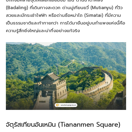
ปักกิ่งมีหลายจุดให้เลือกเยี่ยมชม เช่น ด่านปาต๋าหลิง
(Badaling) ที่เดินทางสะดวก ด่านมู่เทียนยวี่ (Mutianyu) ที่วิว
สวยและมีกระเช้าไฟฟ้า หรือด่านซือหม่าไถ (Simatai) ที่มีความ
เป็นธรรมชาติและท้าทายกว่า การได้มายืนอยู่บนกำแพงแห่งนี้คือ
ความรู้สึกยิ่งใหญ่และน่าทึ่งอย่างแท้จริง
จัตุรัสเทียนอันเหมิน (Tiananmen Square)