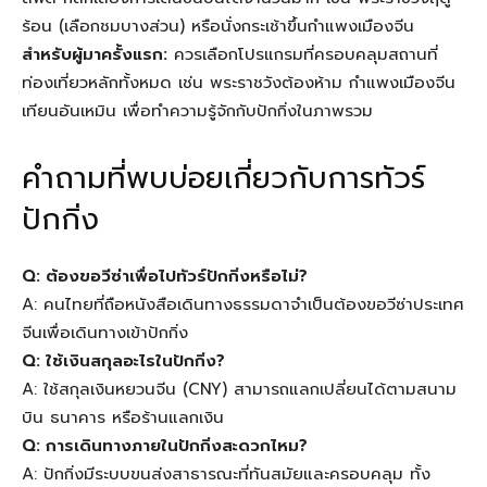
ร้อน (เลือกชมบางส่วน) หรือนั่งกระเช้าขึ้นกำแพงเมืองจีน
สำหรับผู้มาครั้งแรก:
ควรเลือกโปรแกรมที่ครอบคลุมสถานที่
ท่องเที่ยวหลักทั้งหมด เช่น พระราชวังต้องห้าม กำแพงเมืองจีน
เทียนอันเหมิน เพื่อทำความรู้จักกับปักกิ่งในภาพรวม
คำถามที่พบบ่อยเกี่ยวกับการทัวร์
ปักกิ่ง
Q: ต้องขอวีซ่าเพื่อไปทัวร์ปักกิ่งหรือไม่?
A: คนไทยที่ถือหนังสือเดินทางธรรมดาจำเป็นต้องขอวีซ่าประเทศ
จีนเพื่อเดินทางเข้าปักกิ่ง
Q: ใช้เงินสกุลอะไรในปักกิ่ง?
A: ใช้สกุลเงินหยวนจีน (CNY) สามารถแลกเปลี่ยนได้ตามสนาม
บิน ธนาคาร หรือร้านแลกเงิน
Q: การเดินทางภายในปักกิ่งสะดวกไหม?
A: ปักกิ่งมีระบบขนส่งสาธารณะที่ทันสมัยและครอบคลุม ทั้ง