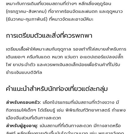
เหมาะกับการเดินเที่ยวชมสถานที่ต่างๆ หลีกเลี่ยงฤดูร้อน
(กรกฎาคม-สิงหาคม) ที่อากาศร้อนจัดและฝนตก และฤดูหนาว
(ธันวาคม-กุมภาพันธ์) ที่หนาวจัดและอาจมีหิมะ
การเตรียมตัวและสิ่งที่ควรพกพา
เตรียมเสื้อผ้าให้เหมาะสมกับฤดูกาล รองเท้าที่ใส่สบายสำหรับการ
เดินเยอะๆ ครีมกันแดด หมวก แว่นตา อะแดปเตอร์แปลงปลั๊ก
ไฟ ยาประจำตัว และควรพกเงินสดเล็กน้อยเผื่อร้านค้าที่ไม่รับ
ชำระเงินแบบดิจิทัล
คำแนะนำสำหรับนักท่องเที่ยวแต่ละกลุ่ม
สำหรับครอบครัว:
เลือกโปรแกรมที่เน้นสถานที่กว้างขวาง มี
กิจกรรมให้เด็กๆ ได้เรียนรู้ เช่น พิพิธภัณฑ์วิทยาศาสตร์ กำแพง
เมืองจีนส่วนที่เดินทางสะดวก
สำหรับผู้สูงอายุ:
เน้นสถานที่ที่เดินทางสะดวก มีทางลาดหรือ
ลิฟต์ หลีกเลี่ยงการเดินขึ้นบันไดจำนวนมาก เช่น พระราชวังฤดู