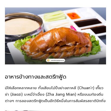
อาหารข้างทางและสตรีทฟู้ด
มีให้เลือกหลากหลาย ทั้งเสียบไม้ปิ้งย่างเกาหลี (Chuan’r) เกี๊ยว
ซ่า (Jiaozi) บะหมี่จ๋าเจี้ยง (Zha Jiang Mian) หรือขนมท้องถิ่น
ต่างๆ การลองสตรีทฟู้ดเป็นอีกวิธีหนึ่งในการสัมผัสรสชาติปักกิ่ง